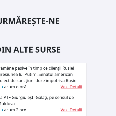
URMĂREȘTE-NE
DIN ALTE SURSE
ămâne pasive în timp ce clienții Rusiei
resiunea lui Putin”. Senatul american
iect de sancțiuni dure împotriva Rusiei
ău
acum o oră
Vezi Detalii
la PTF Giurgiulești-Galați, pe sensul de
 Moldova
ău
acum 2 ore
Vezi Detalii