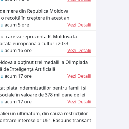
 de mere din Republica Moldova
 recoltă în creștere în acest an
ău
acum 5 ore
Vezi Detalii
ul care va reprezenta R. Moldova la
itala europeană a culturii 2033
ău
acum 16 ore
Vezi Detalii
dova a obținut trei medalii la Olimpiada
 de Inteligență Artificială
ău
acum 17 ore
Vezi Detalii
at plata indemnizațiilor pentru familii și
 sociale în valoare de 378 milioane de lei
ău
acum 17 ore
Vezi Detalii
taliei un ultimatum, din cauza restricțiilor
„contrare intereselor UE”. Răspuns tranșant