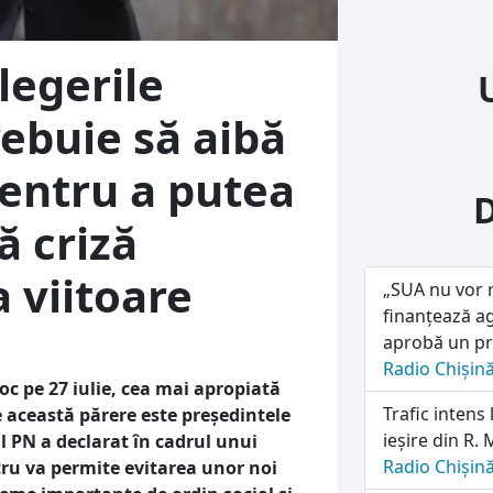
legerile
ebuie să aibă
 pentru a putea
ă criză
 viitoare
„SUA nu vor r
finanțează ag
aprobă un pro
Radio Chișin
oc pe 27 iulie, cea mai apropiată
Trafic intens 
 această părere este președintele
ieșire din R.
l PN a declarat în cadrul unui
Radio Chișin
ru va permite evitarea unor noi