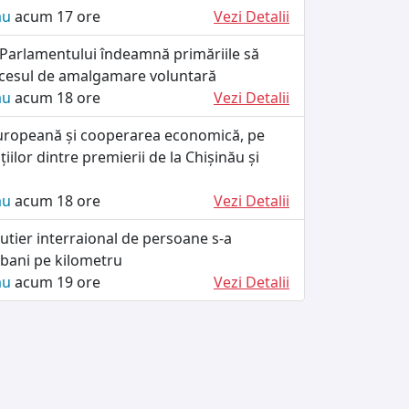
ău
acum 17 ore
Vezi Detalii
 Parlamentului îndeamnă primăriile să
cesul de amalgamare voluntară
ău
acum 18 ore
Vezi Detalii
uropeană și cooperarea economică, pe
iilor dintre premierii de la Chișinău și
ău
acum 18 ore
Vezi Detalii
utier interraional de persoane s-a
 bani pe kilometru
ău
acum 19 ore
Vezi Detalii