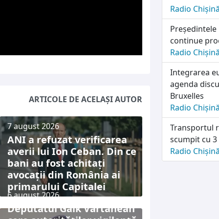
Radio Chișin
Președintele
continue pro
Radio Chișin
Integrarea e
agenda discuț
Bruxelles
ARTICOLE DE ACELAȘI AUTOR
Radio Chișin
7 august 2026
Transportul r
ANI a refuzat verificarea
scumpit cu 3
averii lui Ion Ceban. Din ce
Radio Chișin
bani au fost achitați
avocații din România ai
primarului Capitalei
6 august 2026
Deputatul Gaik Vartanean