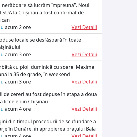
 nerăbdare să lucrăm împreună”. Noul
 SUA la Chișinău a fost confirmat de
ican
ău
acum 2 ore
Vezi Detalii
oduse locale se desfășoară în toate
ișinăului
ău
acum 3 ore
Vezi Detalii
ătă cu ploi, duminică cu soare. Maxime
ână la 35 de grade, în weekend
ău
acum 3 ore
Vezi Detalii
i de cereri au fost depuse în etapa a doua
a liceele din Chișinău
ău
acum 4 ore
Vezi Detalii
ini din timpul procedurii de scufundare a
rje în Dunăre, în apropierea brațului Bala
ău
acum 4 ore
Vezi Detalii