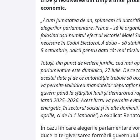
crize și rezolvarea din timp a unor prob
economic.
„Acum jumătatea de an, spuneam că autorități
alegerilor parlamentare. Prima – să le organi
folosind așa-numitul efect al victoriei Maiei S
necesare în Codul Electoral. A doua – să stab
5 octombrie, adică pentru data cât mai târziu 
Totuși, din punct de vedere juridic, cea mai a
parlamentare este duminica, 27 iulie. De ce to
acestei date și de ce autoritățile trebuie să a
va permite validarea mandatelor deputaților l
guvern până la sfârșitul lunii și demararea ra
iarnă 2025–2026. Acest lucru va permite evit
energetic, în sectorul social și în alte domenii
aprilie, ci de la 1 ianuarie”,
a explicat Renato
În cazul în care alegerile parlamentare vo
duce la tergiversarea formării guvernului