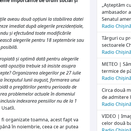
leme importante de ordin social și
„Așteptăm cu
ambasador al
le aveau două opțiuni la stabilirea datei
Senatul amer
zeze imediat după alegerile prezidențiale,
Radio Chișin
andu și efectuând toate modificările
Târguri cu pr
ilească alegerile pentru 18 septembrie sau
sectoarele Ch
posibilă.
Radio Chișin
propiată și optimă dată pentru alegerile
METEO | Sâmb
ată opoziția trebuie să insiste asupra
termice de p
ccepte? Organizarea alegerilor pe 27 iulie
Radio Chișin
a începutul lunii august, formarea unui
pidă a pregătirilor pentru perioada de
Circa două mi
area problemelor actuale în domeniul
de admitere l
, inclusiv indexarea pensiilor nu de la 1
Radio Chișin
 Usatîi.
VIDEO | Imag
r fi organizate toamna, acest fapt va
celor două ba
 până în noiembrie, ceea ce ar putea
Radio Chișin