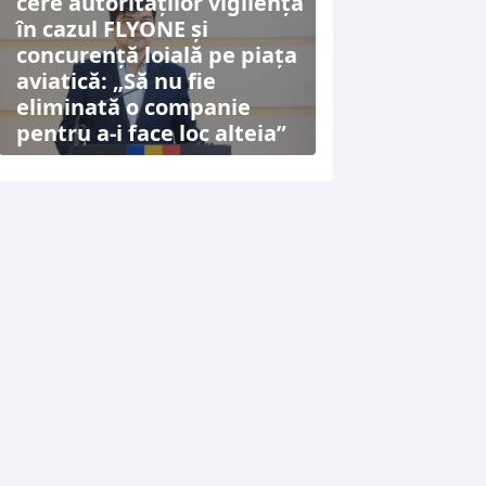
cere autorităților vigilență
în cazul FLYONE și
concurență loială pe piața
aviatică: „Să nu fie
eliminată o companie
pentru a-i face loc alteia”