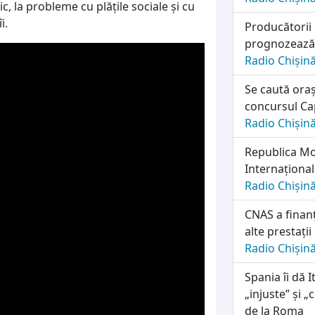
c, la probleme cu plățile sociale și cu
i.
Producătorii
prognozează o
Radio Chișin
Se caută oraș
concursul Cap
Radio Chișin
Republica Mol
Internațională
Radio Chișin
CNAS a finanț
alte prestații
Radio Chișin
Spania îi dă I
„injuste” și 
de la Roma