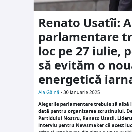
Renato Usatîi: A
parlamentare tr
loc pe 27 iulie,
să evităm o nou
energetică iarna
Ala Găină
•
30 ianuarie 2025
Alegerile parlamentare trebuie să aibă l
dată pentru organizarea scrutinului. De
Partidului Nostru, Renato Usatîi. Lideru
interviu pentru Newsmaker că acest luc