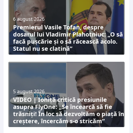
6 august 2026
Premierul Vasile Tofan, despre
dosarul lui Vladimir Plahotniuc: „O să
facă pușcărie și o să răcească acolo.
Statul nu se clatină”
5 august 2026
VIDEO | Ioniță critică presiunile
asupra FlyOne: „Se încearcă să fie
trăsniți! În loc să dezvoltăm o piață în
creștere, încercăm s-o stricăm”