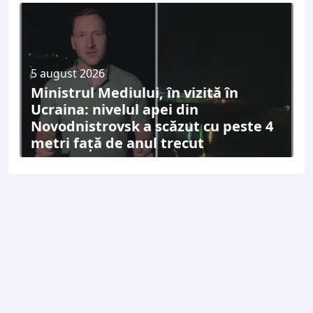
5 august 2026
Ministrul Mediului, în vizită în
Ucraina: nivelul apei din
Novodnistrovsk a scăzut cu peste 4
metri față de anul trecut