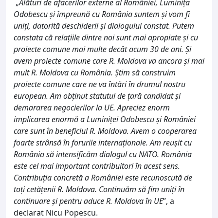
„
Alături de afacerilor externe al României, Luminița
Odobescu și împreună cu România suntem și vom fi
uniți, datorită deschiderii și dialogului constat. Putem
constata că relațiile dintre noi sunt mai apropiate și cu
proiecte comune mai multe decât acum 30 de ani. Și
avem proiecte comune care R. Moldova va ancora și mai
mult R. Moldova cu România. Știm să construim
proiecte comune care ne va întări în drumul nostru
european. Am obținut statutul de țară candidat și
demararea negocierilor la UE. Apreciez enorm
implicarea enormă a Luminiței Odobescu și României
care sunt în beneficiul R. Moldova. Avem o cooperarea
foarte strânsă în forurile internaționale. Am reușit cu
România să intensificăm dialogul cu NATO. România
este cel mai important contribuitori în acest sens.
Contribuția concretă a României este recunoscută de
toți cetățenii R. Moldova. Continuăm să fim uniți în
continuare și pentru aduce R. Moldova în UE
”, a
declarat Nicu Popescu.