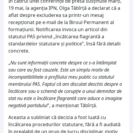
În cadrul unei conferințe de presă susținute marți,
19 mai, la agenția IPN, Olga Tăbîrță a declarat că a
aflat despre excluderea sa printr-un mesaj
recepționat pe e-mail de la Biroul Permanent al
formațiunii. Notificarea invoca un articol din
statutul PAS privind „încălcarea flagrantă a
standardelor statutare și politice”, însă fără detalii
concrete.
„
Nu sunt informații concrete despre ce s-a întâmplat
sau care au fost cauzele. Este un simplu motiv de
incompatibilitate a profilului meu public cu statutul
membrului PAS. Faptul că am discutat deschis despre o
încălcare sau o schemă de corupție a unui demnitar de
stat nu este o încălcare flagrantă care aduce o imagine
negativă partidului
”, a menționat Tăbîrță.
Aceasta a subliniat că decizia a fost luată cu
încălcarea procedurilor statutare, fără a fi audiată
în prealabil de un grup de lucru disciplinar, motiv