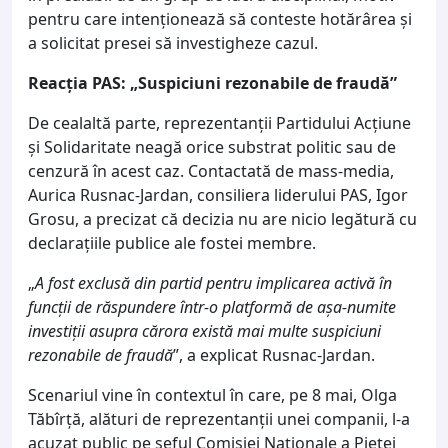
pentru care intenționează să conteste hotărârea și
a solicitat presei să investigheze cazul.
Reacția PAS: „Suspiciuni rezonabile de fraudă”
De cealaltă parte, reprezentanții Partidului Acțiune
și Solidaritate neagă orice substrat politic sau de
cenzură în acest caz. Contactată de mass-media,
Aurica Rusnac-Jardan, consiliera liderului PAS, Igor
Grosu, a precizat că decizia nu are nicio legătură cu
declarațiile publice ale fostei membre.
„
A fost exclusă din partid pentru implicarea activă în
funcții de răspundere într-o platformă de așa-numite
investiții asupra cărora există mai multe suspiciuni
rezonabile de fraudă
”, a explicat Rusnac-Jardan.
Scenariul vine în contextul în care, pe 8 mai, Olga
Tăbîrță, alături de reprezentanții unei companii, l-a
acuzat public pe șeful Comisiei Naționale a Pieței