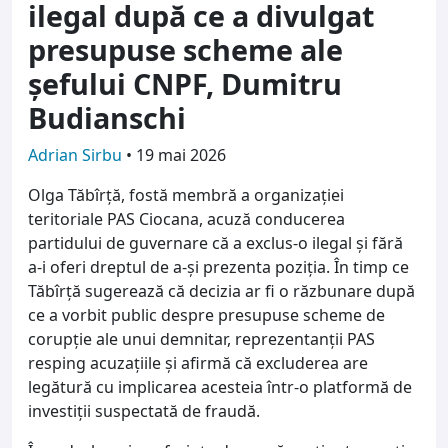
ilegal după ce a divulgat
presupuse scheme ale
șefului CNPF, Dumitru
Budianschi
Adrian Sirbu
•
19 mai 2026
Olga Tăbîrță, fostă membră a organizației
teritoriale PAS Ciocana, acuză conducerea
partidului de guvernare că a exclus-o ilegal și fără
a-i oferi dreptul de a-și prezenta poziția. În timp ce
Tăbîrță sugerează că decizia ar fi o răzbunare după
ce a vorbit public despre presupuse scheme de
corupție ale unui demnitar, reprezentanții PAS
resping acuzațiile și afirmă că excluderea are
legătură cu implicarea acesteia într-o platformă de
investiții suspectată de fraudă.