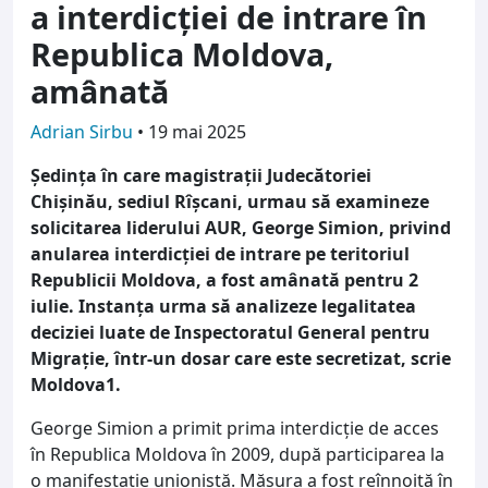
a interdicției de intrare în
Republica Moldova,
amânată
Adrian Sirbu
•
19 mai 2025
Ședința în care magistrații Judecătoriei
Chișinău, sediul Rîșcani, urmau să examineze
solicitarea liderului AUR, George Simion, privind
anularea interdicției de intrare pe teritoriul
Republicii Moldova, a fost amânată pentru 2
iulie. Instanța urma să analizeze legalitatea
deciziei luate de Inspectoratul General pentru
Migrație, într-un dosar care este secretizat, scrie
Moldova1.
George Simion a primit prima interdicție de acces
în Republica Moldova în 2009, după participarea la
o manifestație unionistă. Măsura a fost reînnoită în