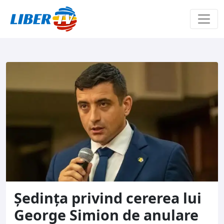
Sari la conținut
Ședința privind cererea lui
George Simion de anulare