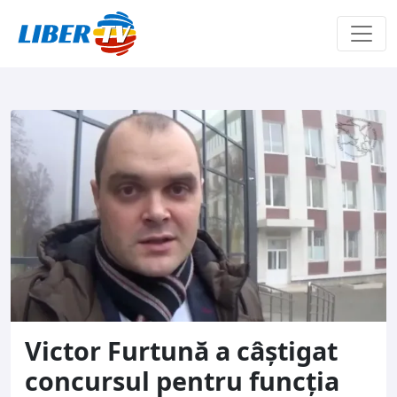
Sari la conținut
Victor Furtună a câștigat
concursul pentru funcția