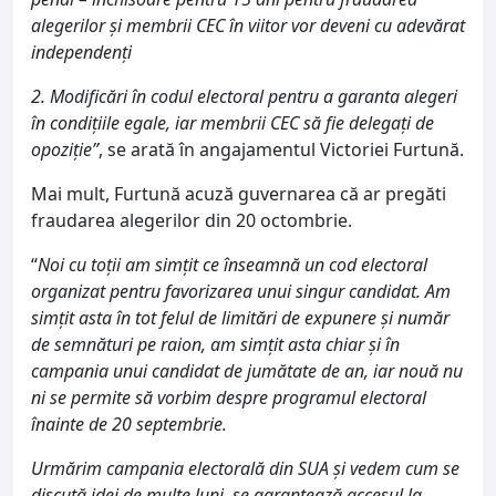
alegerilor și membrii CEC în viitor vor deveni cu adevărat
independenți
2. Modificări în codul electoral pentru a garanta alegeri
în condițiile egale, iar membrii CEC să fie delegați de
opoziție”
, se arată în angajamentul Victoriei Furtună.
Mai mult, Furtună acuză guvernarea că ar pregăti
fraudarea alegerilor din 20 octombrie.
“
Noi cu toții am simțit ce înseamnă un cod electoral
organizat pentru favorizarea unui singur candidat. Am
simțit asta în tot felul de limitări de expunere și număr
de semnături pe raion, am simțit asta chiar și în
campania unui candidat de jumătate de an, iar nouă nu
ni se permite să vorbim despre programul electoral
înainte de 20 septembrie.
Urmărim campania electorală din SUA și vedem cum se
discută idei de multe luni, se garantează accesul la