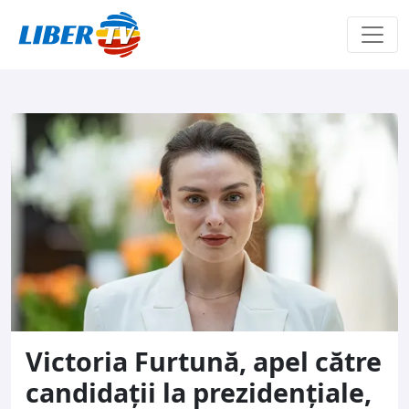
Sari la conținut
Victoria Furtună, apel către
candidații la prezidențiale,