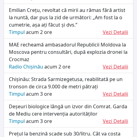
Emilian Crețu, revoltat că mirii au rămas fără artist
la nuntă, dar pus la zid de următori: „Am fost la o
cumetrie, așa ați făcut și dvs.”
Timpul
acum 2 ore
Vezi Detalii
MAE recheamă ambasadorul Republicii Moldova la
Moscova pentru consultări, după explozia dronei la
Crocmaz
Radio Chișinău
acum 2 ore
Vezi Detalii
Chișinău: Strada Sarmizegetusa, reabilitată pe un
tronson de circa 9.000 de metri pătrați
Timpul
acum 3 ore
Vezi Detalii
Deșeuri biologice lângă un izvor din Comrat. Garda
de Mediu cere intervenția autorităților
Timpul
acum 3 ore
Vezi Detalii
Prețul la benzină scade sub 30/litru. Cât va costa