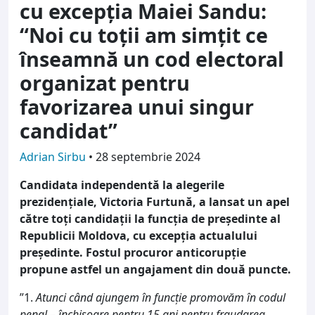
cu excepția Maiei Sandu:
“Noi cu toții am simțit ce
înseamnă un cod electoral
organizat pentru
favorizarea unui singur
candidat”
Adrian Sirbu
•
28 septembrie 2024
Candidata independentă la alegerile
prezidențiale, Victoria Furtună, a lansat un apel
către toți
candidații la funcția de președinte al
Republicii Moldova, cu excepția actualului
președinte. Fostul procuror anticorupție
propune astfel un angajament din două puncte.
”1.
Atunci când ajungem în funcție promovăm în codul
penal – închisoare pentru 15 ani pentru fraudarea