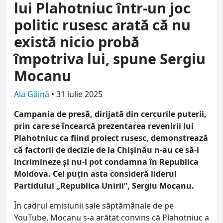
lui Plahotniuc într-un joc
politic rusesc arată că nu
există nicio probă
împotriva lui, spune Sergiu
Mocanu
Ala Găină
•
31 iulie 2025
Campania de presă, dirijată din cercurile puterii,
prin care se încearcă prezentarea revenirii lui
Plahotniuc ca fiind proiect rusesc, demonstrează
că factorii de decizie de la Chișinău n-au ce să-i
incrimineze și nu-l pot condamna în Republica
Moldova. Cel puțin asta consideră liderul
Partidului „Republica Unirii”, Sergiu Mocanu.
În cadrul emisiunii sale săptămânale de pe
YouTube, Mocanu s-a arătat convins că Plahotniuc a