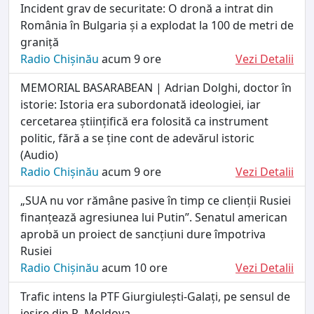
Incident grav de securitate: O dronă a intrat din
România în Bulgaria și a explodat la 100 de metri de
graniță
Radio Chișinău
acum 9 ore
Vezi Detalii
MEMORIAL BASARABEAN | Adrian Dolghi, doctor în
istorie: Istoria era subordonată ideologiei, iar
cercetarea științifică era folosită ca instrument
politic, fără a se ține cont de adevărul istoric
(Audio)
Radio Chișinău
acum 9 ore
Vezi Detalii
„SUA nu vor rămâne pasive în timp ce clienții Rusiei
finanțează agresiunea lui Putin”. Senatul american
aprobă un proiect de sancțiuni dure împotriva
Rusiei
Radio Chișinău
acum 10 ore
Vezi Detalii
Trafic intens la PTF Giurgiulești-Galați, pe sensul de
ieșire din R. Moldova