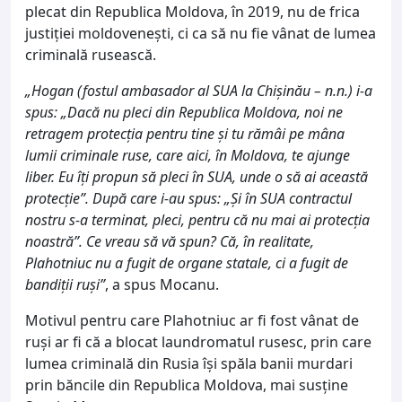
plecat din Republica Moldova, în 2019, nu de frica
justiției moldovenești, ci ca să nu fie vânat de lumea
criminală rusească.
„Hogan (fostul ambasador al SUA la Chișinău – n.n.) i-a
spus: „Dacă nu pleci din Republica Moldova, noi ne
retragem protecția pentru tine și tu rămâi pe mâna
lumii criminale ruse, care aici, în Moldova, te ajunge
liber. Eu îți propun să pleci în SUA, unde o să ai această
protecție”. După care i-au spus: „Și în SUA contractul
nostru s-a terminat, pleci, pentru că nu mai ai protecția
noastră”. Ce vreau să vă spun? Că, în realitate,
Plahotniuc nu a fugit de organe statale, ci a fugit de
bandiții ruși”
, a spus Mocanu.
Motivul pentru care Plahotniuc ar fi fost vânat de
ruși ar fi că a blocat laundromatul rusesc, prin care
lumea criminală din Rusia își spăla banii murdari
prin băncile din Republica Moldova, mai susține