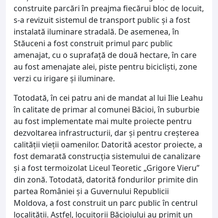
construite parcări în preajma fiecărui bloc de locuit,
s-a revizuit sistemul de transport public și a fost
instalată iluminare stradală. De asemenea, în
Stăuceni a fost construit primul parc public
amenajat, cu o suprafață de două hectare, în care
au fost amenajate alei, piste pentru bicicliști, zone
verzi cu irigare și iluminare.
Totodată, în cei patru ani de mandat al lui Ilie Leahu
în calitate de primar al comunei Băcioi, în suburbie
au fost implementate mai multe proiecte pentru
dezvoltarea infrastructurii, dar și pentru creșterea
calității vieții oamenilor. Datorită acestor proiecte, a
fost demarată construcția sistemului de canalizare
și a fost termoizolat Liceul Teoretic „Grigore Vieru”
din zonă. Totodată, datorită fondurilor primite din
partea României și a Guvernului Republicii
Moldova, a fost construit un parc public în centrul
localității. Astfel, locuitorii Băcioiului au primit un