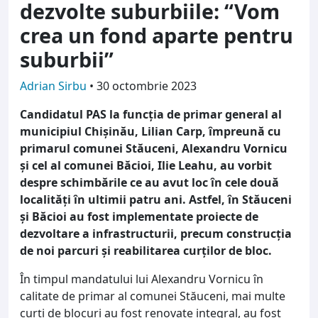
dezvolte suburbiile: “Vom
crea un fond aparte pentru
suburbii”
Adrian Sirbu
•
30 octombrie 2023
Candidatul PAS la funcția de primar general al
municipiul Chișinău, Lilian Carp, împreună cu
primarul comunei Stăuceni, Alexandru Vornicu
și cel al comunei Băcioi, Ilie Leahu, au vorbit
despre schimbările ce au avut loc în cele două
localități în ultimii patru ani. Astfel, în Stăuceni
și Băcioi au fost implementate proiecte de
dezvoltare a infrastructurii, precum construcția
de noi parcuri și reabilitarea curților de bloc.
În timpul mandatului lui Alexandru Vornicu în
calitate de primar al comunei Stăuceni, mai multe
curți de blocuri au fost renovate integral, au fost