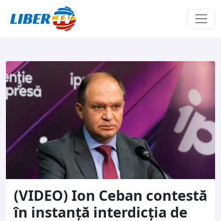
Sari la conținut
(VIDEO) Ion Ceban contestă
în instanță interdicția de