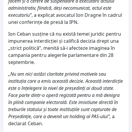
facem și o cerere de suspendare a executării actului
administrativ, fiindcă, deși necomunicat, actul este
executoriu”
, a explicat avocatul Ion Dragne în cadrul
unei conferințe de presă la IPN.
Ion Ceban susține că nu există temei juridic pentru
impunerea interdicției și califică decizia drept una
„strict politică”, menită să-i afecteze imaginea în
campania pentru alegerile parlamentare din 28
septembrie.
„Nu am nici astăzi claritate privind motivele sau
instituția care a emis această decizie. Această interdicție
este o înțelegere la nivel de președinți ai două state.
Face parte dintr-o operă regizată pentru a mă denigra
în plină campanie electorală. Este imixtiune directă în
treburile statului și toate instituțiile sunt capturate de
Președinție, care a devenit un holding al PAS-ului”,
a
declarat Ceban.