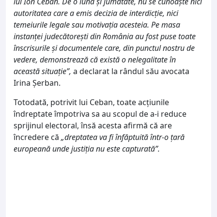
lui Ion Ceban. De o lună și jumătate, nu se cunoaște nici
autoritatea care a emis decizia de interdicție, nici
temeiurile legale sau motivația acesteia. Pe masa
instanței judecătorești din România au fost puse toate
înscrisurile și documentele care, din punctul nostru de
vedere, demonstrează că există o nelegalitate în
această situație”,
a declarat la rândul său avocata
Irina Șerban.
Totodată, potrivit lui Ceban, toate acțiunile
îndreptate împotriva sa au scopul de a-i reduce
sprijinul electoral, însă acesta afirmă că are
încredere că
„dreptatea va fi înfăptuită într-o țară
europeană unde justiția nu este capturată”.