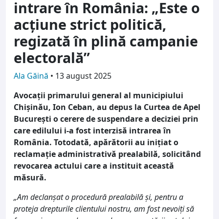
intrare în România: „Este o
acțiune strict politică,
regizată în plină campanie
electorală”
Ala Găină
•
13 august 2025
Avocații primarului general al municipiului
Chișinău, Ion Ceban, au depus la Curtea de Apel
București o cerere de suspendare a deciziei prin
care edilului i-a fost interzisă intrarea în
România. Totodată, apărătorii au inițiat o
reclamație administrativă prealabilă, solicitând
revocarea actului care a instituit această
măsură.
„Am declanșat o procedură prealabilă și, pentru a
proteja drepturile clientului nostru, am fost nevoiți să