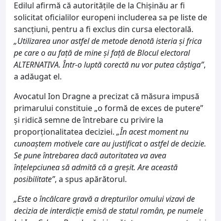
Edilul afirmă că autoritățile de la Chișinău ar fi
solicitat oficialilor europeni includerea sa pe liste de
sancțiuni, pentru a fi exclus din cursa electorală.
„Utilizarea unor astfel de metode denotă isteria și frica
pe care o au față de mine și față de Blocul electoral
ALTERNATIVA. Într-o luptă corectă nu vor putea câștiga”
,
a adăugat el.
Avocatul Ion Dragne a precizat că măsura impusă
primarului constituie „o formă de exces de putere”
și ridică semne de întrebare cu privire la
proporționalitatea deciziei.
„În acest moment nu
cunoaștem motivele care au justificat o astfel de decizie.
Se pune întrebarea dacă autoritatea va avea
înțelepciunea să admită că a greșit. Are această
posibilitate”
, a spus apărătorul.
„Este o încălcare gravă a drepturilor omului vizavi de
decizia de interdicție emisă de statul român, pe numele