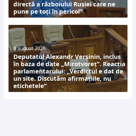
directă a războiului Rusiei care ne
pune pe toți în pericol”
8 august 2026
Deputatul Alexandr Verșinin, inclus
în baza de date „Mirotvoreț”. Reacția
parlamentarului: „Verdictul e dat de
un site. Discutăm afirmațiile, nu
etichetele”