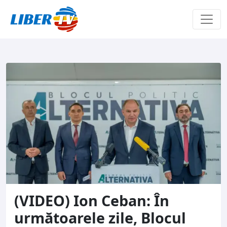
Sari la conținut
(VIDEO) Ion Ceban: În
următoarele zile, Blocul