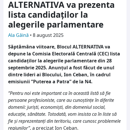
ALTERNATIVA va prezenta
lista candidaților la
alegerile parlamentare
Ala Găină
•
8 august 2025
Săptămâna viitoare, Blocul ALTERNATIVA va
depune la Comisia Electorală Centrală (CEC) lista
candidaților la alegerile parlamentare din 28
septembrie 2025. Anunțul a fost făcut de unul
dintre lideri ai Blocului, Ion Ceban, în cadrul
emisiunii
”Puterea a Patra” de la N4.
”Pentru noi este important ca în această listă să fie
persoane profesioniste, care au cunoștințe în diferite
domenii: juriști, economiști, din domeniul social,
educație, sănătate. Totodată, vom insista ca în liste să
fie și reprezentanți din teritoriu, care cunosc problemele
regiunilor”
, a precizat Ion Ceban.