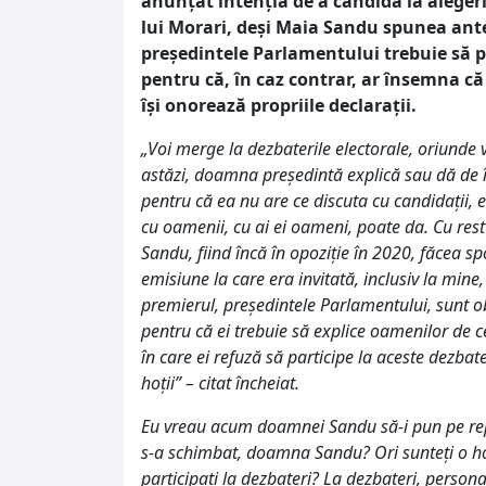
anunțat intenția de a candida la alegeri
lui Morari, deși Maia Sandu spunea anter
președintele Parlamentului trebuie să pa
pentru că, în caz contrar, ar însemna c
își onorează propriile declarații.
„Voi merge la dezbaterile electorale, oriunde v
astăzi, doamna președintă explică sau dă de î
pentru că ea nu are ce discuta cu candidații, 
cu oamenii, cu ai ei oameni, poate da. Cu res
Sandu, fiind încă în opoziție în 2020, făcea sp
emisiune la care era invitată, inclusiv la mine
premierul, președintele Parlamentului, sunt obl
pentru că ei trebuie să explice oamenilor de ce
în care ei refuză să participe la aceste dezba
hoții” – citat încheiat.
Eu vreau acum doamnei Sandu să-i pun pe repe
s-a schimbat, doamna Sandu? Ori sunteți o ho
participați la dezbateri? La dezbateri, perso