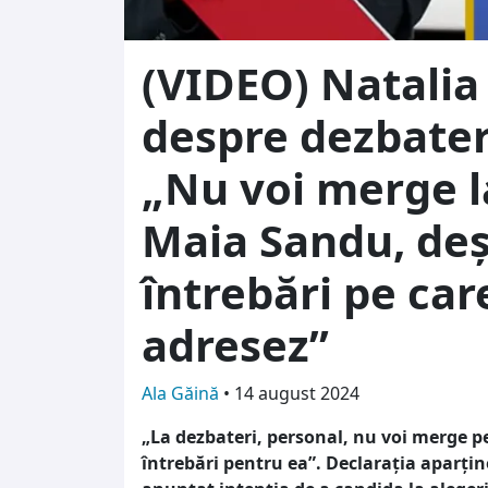
(VIDEO) Natalia
despre dezbateri
„Nu voi merge l
Maia Sandu, de
întrebări pe care
adresez”
Ala Găină
•
14 august 2024
„La dezbateri, personal, nu voi merge 
întrebări pentru ea”. Declarația aparține