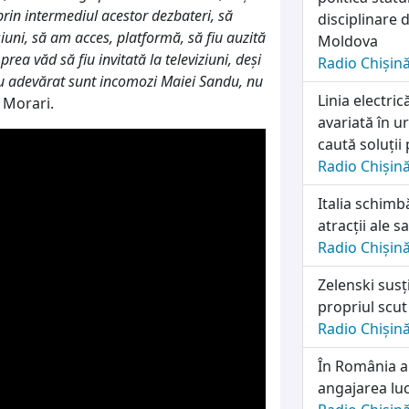
prin intermediul acestor dezbateri, să
disciplinare d
iuni, să am acces, platformă, să fiu auzită
Moldova
a văd să fiu invitată la televiziuni, deși
Radio Chișin
cu adevărat sunt incomozi Maiei Sandu, nu
Linia electri
a Morari.
avariată în u
caută soluții
Radio Chișin
Italia schimb
atracții ale sa
Radio Chișin
Zelenski susț
propriul scut
Radio Chișin
În România a
angajarea lu