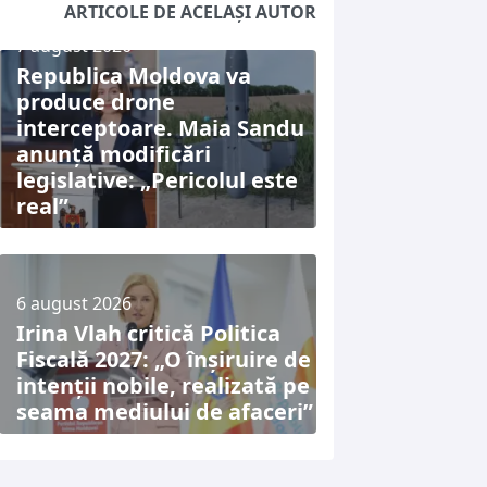
ARTICOLE DE ACELAȘI AUTOR
7 august 2026
Republica Moldova va
produce drone
interceptoare. Maia Sandu
anunță modificări
legislative: „Pericolul este
real”
6 august 2026
Irina Vlah critică Politica
Fiscală 2027: „O înșiruire de
intenții nobile, realizată pe
seama mediului de afaceri”