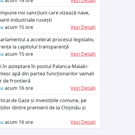
ău
acum 14 ore
Vezi Detalii
impune noi sancțiuni care vizează nave,
anii industriale rusești
ău
acum 15 ore
Vezi Detalii
rlamentul a accelerat procesul legislativ,
rențe la capitolul transparență
ău
acum 15 ore
Vezi Detalii
ați în așteptare în postul Palanca-Maiaki-
esc apă din partea funcționarilor vamali
lor de frontieră
ău
acum 16 ore
Vezi Detalii
tical de Gaze și investițiile comune, pe
iilor dintre premierii de la Chișinău și
ău
acum 16 ore
Vezi Detalii