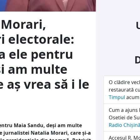
 Morari,
 electorale:
a ele pentru
și am multe
 aș vrea să i le
O clădire vec
restaurată c
Timpul
acum 
Cum a ajuns l
Osetiei de Su
Radio Chișin
pentru Maia Sandu, deși am multe
 jurnalistei Natalia Morari, care și-a
Accesul R. M