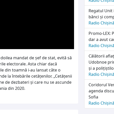
Radio Chișin
Regatul Unit 
bănci și comp
Radio Chișin
Promo-LEX: Pa
dar a avut ca
Radio Chișin
Călătorii afl
 doilea mandat de șef de stat, evită să
Udobnoe prim
ile electorale. Asta chiar dacă
și a polițiști
ile din toamnă i-au lansat câte o
Radio Chișin
nde la întebările cetățenilor. „Cetățenii
me de dezbateri și care nu se ascunde
Coridorul Ver
nia din 2020.
agenda discuț
Sofia
Radio Chișin