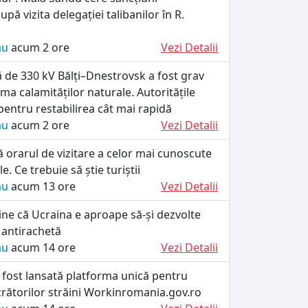
upă vizita delegației talibanilor în R.
ău
acum 2 ore
Vezi Detalii
că de 330 kV Bălți–Dnestrovsk a fost grav
rma calamităților naturale. Autoritățile
 pentru restabilirea cât mai rapidă
ău
acum 2 ore
Vezi Detalii
ă orarul de vizitare a celor mai cunoscute
le. Ce trebuie să știe turiștii
ău
acum 13 ore
Vezi Detalii
ine că Ucraina e aproape să-și dezvolte
 antirachetă
ău
acum 14 ore
Vezi Detalii
 fost lansată platforma unică pentru
crătorilor străini Workinromania.gov.ro