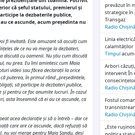
le prezidențiale din toamnă. Potrivit
prevăzut în 
ior că șeful statului, premierul și
strategice î
rticipe la dezbaterile publice,
Transgaz
ă au ce ascunde, acum președinta nu
Radio Chișin
Linia electri
oi fi invitată. Este amuzant să asculți cum
calamităților
nțeles de ce nu va merge la dezbateri,
Timpul
acum 
ea discută cu oamenii. Nu știu cum discută
tul, nu prea. Eu îmi amintesc cum Maia
Arbori căzuți
oturi video sau făcea declarații la orice
intervenit În
, că puterea, în primul rând „președintele,
consecințelor
igați, să participe la dezbateri publice,
Radio Chișin
 și pentru ce fac anumite lucruri. În cazul
teri, asta înseamnă că ei au ce ascunde, ca
Fostul coman
transnistrean
Radio Chișin
at acea declarație și să o întreb – dar ce
ață care are ce ascunde, dacă refuzați să
„Este rușinos
nal, nu voi merge pentru Maia Sandu, deși
politica stat