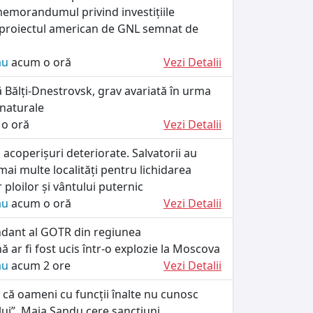
memorandumul privind investițiile
n proiectul american de GNL semnat de
ău
acum o oră
Vezi Detalii
că Bălți-Dnestrovsk, grav avariată în urma
 naturale
o oră
Vezi Detalii
, acoperișuri deteriorate. Salvatorii au
 mai multe localități pentru lichidarea
 ploilor și vântului puternic
ău
acum o oră
Vezi Detalii
dant al GOTR din regiunea
ă ar fi fost ucis într-o explozie la Moscova
ău
acum 2 ore
Vezi Detalii
 că oameni cu funcții înalte nu cunosc
ului”. Maia Sandu cere sancțiuni