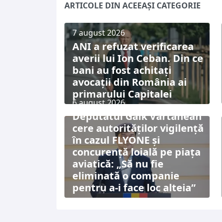
ARTICOLE DIN ACEEAȘI CATEGORIE
7 august 2026
ANI a refuzat verificarea
averii lui Ion Ceban. Din ce
bani au fost achitați
avocații din România ai
primarului Capitalei
6 august 2026
Deputatul Gaik Vartanean
cere autorităților vigilență
în cazul FLYONE și
concurență loială pe piața
aviatică: „Să nu fie
eliminată o companie
pentru a-i face loc alteia”