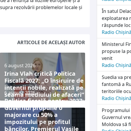
e a renunța la iluziile europene și a
supra rezolvării problemelor locale și
În satul Dela
exploatarea r
răspunde locu
Radio Chișin
ARTICOLE DE ACELAȘI AUTOR
Ministerul Fi
propuse la po
venit
Radio Chișin
6 august 2026
Irina Vlah critică Politica
Suedia va pre
Fiscală 2027: „O înșiruire de
fantomă a Rus
intenții nobile, realizată pe
teritoriile o
6 august 2026
seama mediului de afaceri”
Radio Chișin
Politica fiscală pentru 2027:
Guvernul propune o
Programului n
majorare cu 50% a
Guvernul vrea
impozitului pe profitul
Moldova să fi
băncilor. Premierul Vasile