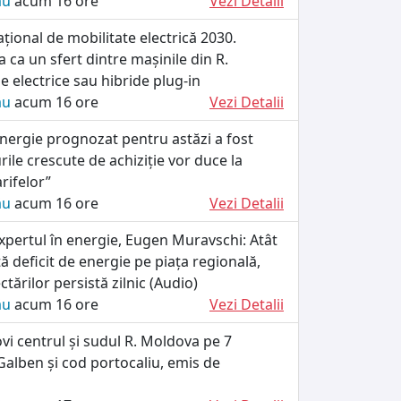
ău
acum 16 ore
Vezi Detalii
ional de mobilitate electrică 2030.
 ca un sfert dintre mașinile din R.
e electrice sau hibride plug-in
ău
acum 16 ore
Vezi Detalii
energie prognozat pentru astăzi a fost
rile crescute de achiziție vor duce la
arifelor”
ău
acum 16 ore
Vezi Detalii
xpertul în energie, Eugen Muravschi: Atât
tă deficit de energie pe piața regională,
tărilor persistă zilnic (Audio)
ău
acum 16 ore
Vezi Detalii
ovi centrul și sudul R. Moldova pe 7
alben și cod portocaliu, emis de