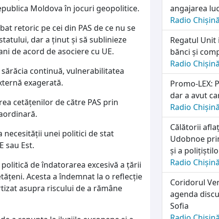
ublica Moldova în jocuri geopolitice.
angajarea lu
Radio Chișin
ebat retoric pe cei din PAS de ce nu se
atului, dar a ținut și să sublinieze
Regatul Unit 
 ani de acord de asociere cu UE.
bănci și comp
Radio Chișin
sărăcia continuă, vulnerabilitatea
externă exagerată.
Promo-LEX: Pa
dar a avut ca
ea cetățenilor de către PAS prin
Radio Chișin
raordinară.
Călătorii afl
necesității unei politici de stat
Udobnoe prim
E sau Est.
și a polițiști
Radio Chișin
politică de îndatorarea excesivă a țării
etățeni. Acesta a îndemnat la o reflecție
Coridorul Ver
tizat asupra riscului de a rămâne
agenda discuț
Sofia
Radio Chișin