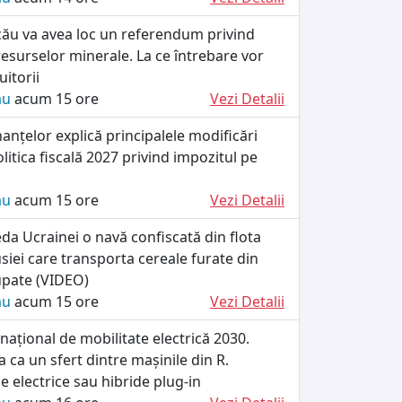
cău va avea loc un referendum privind
esurselor minerale. La ce întrebare vor
itorii
ău
acum 15 ore
Vezi Detalii
nanțelor explică principalele modificări
litica fiscală 2027 privind impozitul pe
ău
acum 15 ore
Vezi Detalii
da Ucrainei o navă confiscată din flota
iei care transporta cereale furate din
cupate (VIDEO)
ău
acum 15 ore
Vezi Detalii
ațional de mobilitate electrică 2030.
 ca un sfert dintre mașinile din R.
e electrice sau hibride plug-in