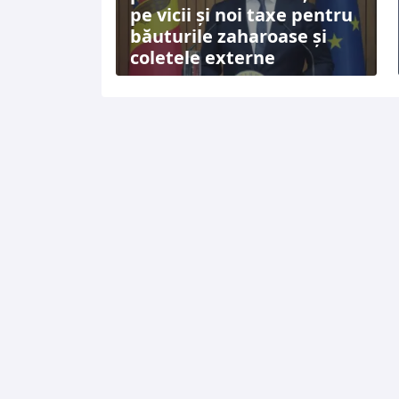
pe vicii și noi taxe pentru
băuturile zaharoase și
coletele externe