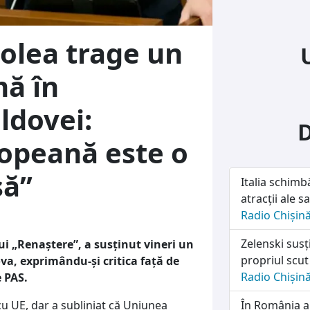
Bolea trage un
mă în
ldovei:
opeană este o
să”
Italia schimb
atracții ale sa
Radio Chișin
Zelenski susț
lui „Renaștere”, a susținut vineri un
propriul scut
va, exprimându-și critica față de
Radio Chișin
 PAS.
cu UE, dar a subliniat că Uniunea
În România a