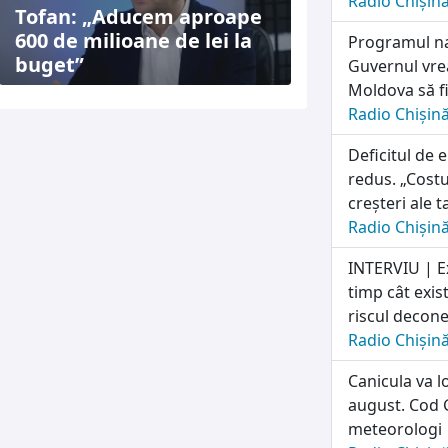
Radio Chișin
Tofan: „Aducem aproape
600 de milioane de lei la
Programul naț
buget”
Guvernul vrea
Moldova să fi
Radio Chișin
Deficitul de 
redus. „Costu
creșteri ale t
Radio Chișin
INTERVIU | E
timp cât exis
riscul deconec
Radio Chișin
Canicula va l
august. Cod G
meteorologi