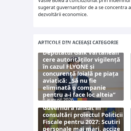
Vasile Bolea a concluzionat prin îndemnul d
sugerat guvernanților de a se concentra a
dezvoltării economice.
ARTICOLE DIN ACEEAȘI CATEGORIE
6 august 2026
Deputatul Gaik Vartanean
cere autorităților vigilență
în cazul FLYONE și
concurență loială pe piața
aviatică: „Să nu fie
eliminată o companie
pentru a-i face loc alteia”
6 august 2026
Guvernul a lansat în
consultări proiectul Politicii
Fiscale pentru 2027: Scutiri
personale mai mari, accize