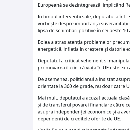
Europeană se dezintegrează, implicând Rep
În timpul intervenții sale, deputatul a într
vorbește despre importanța suveranității st
lipsa de schimbări pozitive în cei peste 10
Bolea a atras atenția problemelor precum 
energetică, inflația în creștere și datoria 
Deputatul a criticat vehement și manipular
promovarea iluziei că viața în UE este ext
De asemenea, politicianul a insistat asupra 
orientate la 360 de grade, nu doar către U
Mai mult, deputatul a acuzat actuala clasă 
și de transferul povarei financiare către c
asupra independenței economice și a aver
dependenți de creditele oferite de UE.