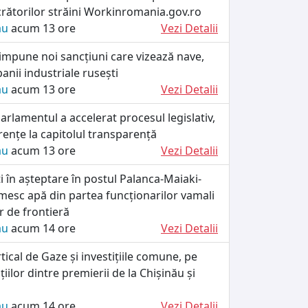
crătorilor străini Workinromania.gov.ro
ău
acum 13 ore
Vezi Detalii
impune noi sancțiuni care vizează nave,
anii industriale rusești
ău
acum 13 ore
Vezi Detalii
rlamentul a accelerat procesul legislativ,
rențe la capitolul transparență
ău
acum 13 ore
Vezi Detalii
ați în așteptare în postul Palanca-Maiaki-
esc apă din partea funcționarilor vamali
lor de frontieră
ău
acum 14 ore
Vezi Detalii
tical de Gaze și investițiile comune, pe
iilor dintre premierii de la Chișinău și
ău
acum 14 ore
Vezi Detalii