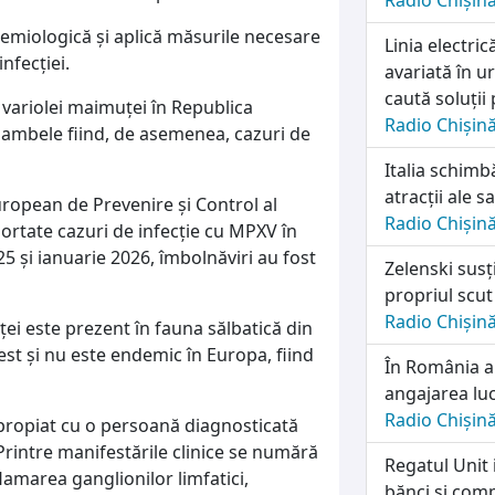
Radio Chișin
emiologică și aplică măsurile necesare
Linia electri
nfecției.
avariată în u
caută soluții
 variolei maimuței în Republica
Radio Chișin
, ambele fiind, de asemenea, cazuri de
Italia schimb
atracții ale sa
ropean de Prevenire și Control al
Radio Chișin
aportate cazuri de infecție cu MPXV în
 și ianuarie 2026, îmbolnăviri au fost
Zelenski susț
propriul scut
Radio Chișin
ei este prezent în fauna sălbatică din
est și nu este endemic în Europa, fiind
În România a
angajarea lu
Radio Chișin
apropiat cu o persoană diagnosticată
Printre manifestările clinice se numără
Regatul Unit 
flamarea ganglionilor limfatici,
bănci și comp