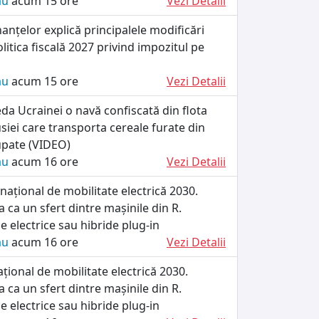
ău
acum 15 ore
Vezi Detalii
nanțelor explică principalele modificări
litica fiscală 2027 privind impozitul pe
ău
acum 15 ore
Vezi Detalii
da Ucrainei o navă confiscată din flota
iei care transporta cereale furate din
cupate (VIDEO)
ău
acum 16 ore
Vezi Detalii
ațional de mobilitate electrică 2030.
 ca un sfert dintre mașinile din R.
e electrice sau hibride plug-in
ău
acum 16 ore
Vezi Detalii
ional de mobilitate electrică 2030.
 ca un sfert dintre mașinile din R.
e electrice sau hibride plug-in