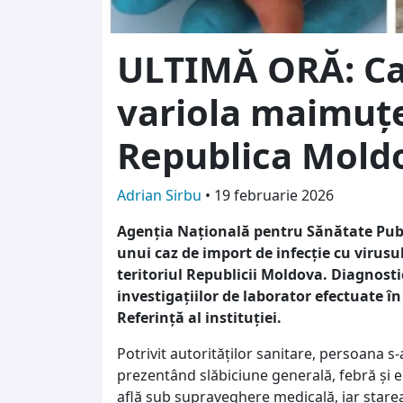
ULTIMĂ ORĂ: Ca
variola maimuțe
Republica Mold
Adrian Sirbu
•
19 februarie 2026
Agenția Națională pentru Sănătate Pub
unui caz de import de infecție cu virus
teritoriul Republicii Moldova. Diagnostic
investigațiilor de laborator efectuate î
Referință al instituției.
Potrivit autorităților sanitare, persoana 
prezentând slăbiciune generală, febră și e
află sub supraveghere medicală, iar starea 