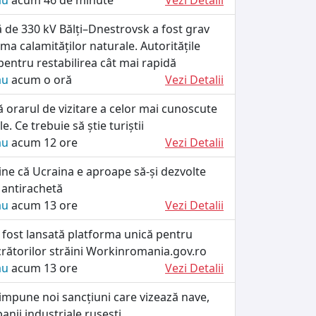
ău
acum 46 de minute
Vezi Detalii
că de 330 kV Bălți–Dnestrovsk a fost grav
rma calamităților naturale. Autoritățile
 pentru restabilirea cât mai rapidă
ău
acum o oră
Vezi Detalii
ă orarul de vizitare a celor mai cunoscute
le. Ce trebuie să știe turiștii
ău
acum 12 ore
Vezi Detalii
ine că Ucraina e aproape să-și dezvolte
 antirachetă
ău
acum 13 ore
Vezi Detalii
 fost lansată platforma unică pentru
crătorilor străini Workinromania.gov.ro
ău
acum 13 ore
Vezi Detalii
impune noi sancțiuni care vizează nave,
anii industriale rusești