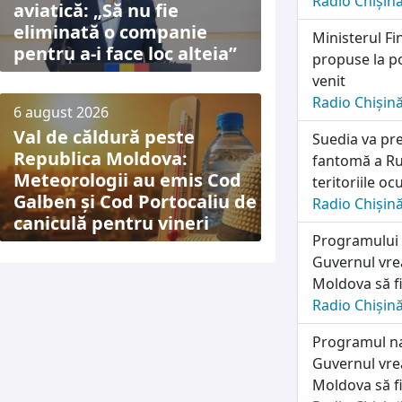
Radio Chișin
aviatică: „Să nu fie
eliminată o companie
Ministerul Fi
pentru a-i face loc alteia”
propuse la po
venit
Radio Chișin
6 august 2026
Val de căldură peste
Suedia va pre
Republica Moldova:
fantomă a Rus
Meteorologii au emis Cod
teritoriile o
Galben și Cod Portocaliu de
Radio Chișin
caniculă pentru vineri
Programului n
Guvernul vrea
Moldova să fi
Radio Chișin
Programul naț
Guvernul vrea
Moldova să fi