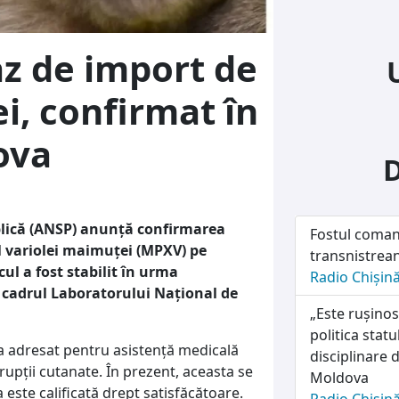
z de import de
i, confirmat în
ova
lică (ANSP) anunță confirmarea
Fostul coman
ul variolei maimuței (MPXV) pe
transnistrean
ul a fost stabilit în urma
Radio Chișin
n cadrul Laboratorului Național de
„Este rușinos
politica stat
s-a adresat pentru asistență medicală
disciplinare d
rupții cutanate. În prezent, aceasta se
Moldova
este calificată drept satisfăcătoare.