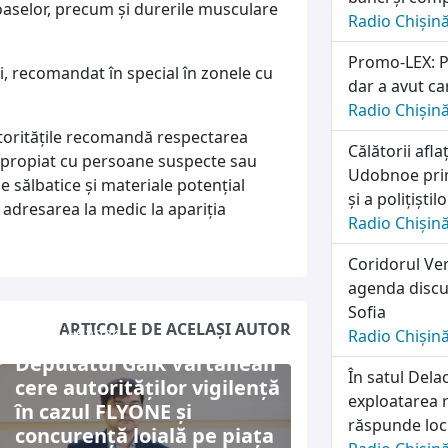
coaselor, precum și durerile musculare
Radio Chișin
Promo-LEX: Pa
ei, recomandat în special în zonele cu
dar a avut ca
Radio Chișin
utoritățile recomandă respectarea
Călătorii afl
 apropiat cu persoane suspecte sau
Udobnoe prim
e sălbatice și materiale potențial
și a polițiști
adresarea la medic la apariția
Radio Chișin
Coridorul Ver
agenda discuț
Sofia
ARTICOLE DE ACELAȘI AUTOR
6 august 2026
Radio Chișin
Deputatul Gaik Vartanean
În satul Dela
cere autorităților vigilență
exploatarea r
în cazul FLYONE și
răspunde locu
concurență loială pe piața