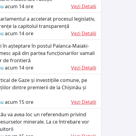
ău
acum 14 ore
Vezi Detalii
rlamentul a accelerat procesul legislativ,
rențe la capitolul transparență
ău
acum 14 ore
Vezi Detalii
ați în așteptare în postul Palanca-Maiaki-
esc apă din partea funcționarilor vamali
lor de frontieră
ău
acum 14 ore
Vezi Detalii
tical de Gaze și investițiile comune, pe
iilor dintre premierii de la Chișinău și
ău
acum 15 ore
Vezi Detalii
cău va avea loc un referendum privind
esurselor minerale. La ce întrebare vor
itorii