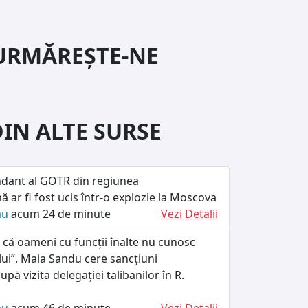
URMĂREȘTE-NE
DIN ALTE SURSE
dant al GOTR din regiunea
ă ar fi fost ucis într-o explozie la Moscova
ău
acum 24 de minute
Vezi Detalii
 că oameni cu funcții înalte nu cunosc
ului”. Maia Sandu cere sancțiuni
upă vizita delegației talibanilor în R.