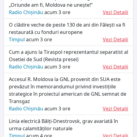
„Oriunde am fi, Moldova ne unește!”
Radio Chișinău
acum 3 ore
Vezi Detalii
O clădire veche de peste 130 de ani din Fălești va fi
restaurată cu fonduri europene
Timpul
acum 3 ore
Vezi Detalii
Cum a ajuns la Tiraspol reprezentantul separatist al
Osetiei de Sud (Revista presei)
Radio Chișinău
acum 3 ore
Vezi Detalii
Accesul R. Moldova la GNL provenit din SUA este
prevăzut în memorandumul privind investițiile
strategice în proiectul american de GNL semnat de
Transgaz
Radio Chișinău
acum 3 ore
Vezi Detalii
Linia electrică Bălți-Dnestrovsk, grav avariată în
urma calamităților naturale
Timpul
acum 4 ore
Vezi Detalii