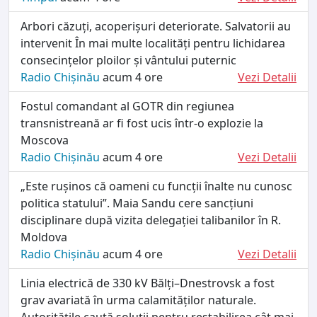
Arbori căzuți, acoperișuri deteriorate. Salvatorii au
intervenit În mai multe localități pentru lichidarea
consecințelor ploilor și vântului puternic
Radio Chișinău
acum 4 ore
Vezi Detalii
Fostul comandant al GOTR din regiunea
transnistreană ar fi fost ucis într-o explozie la
Moscova
Radio Chișinău
acum 4 ore
Vezi Detalii
„Este rușinos că oameni cu funcții înalte nu cunosc
politica statului”. Maia Sandu cere sancțiuni
disciplinare după vizita delegației talibanilor în R.
Moldova
Radio Chișinău
acum 4 ore
Vezi Detalii
Linia electrică de 330 kV Bălți–Dnestrovsk a fost
grav avariată în urma calamităților naturale.
Autoritățile caută soluții pentru restabilirea cât mai