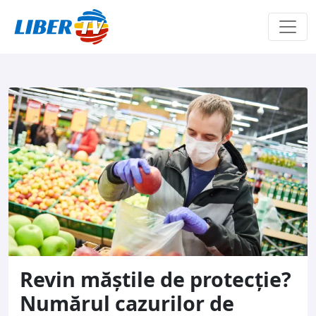
Sari la conținut
Revin măștile de protecție?
Numărul cazurilor de