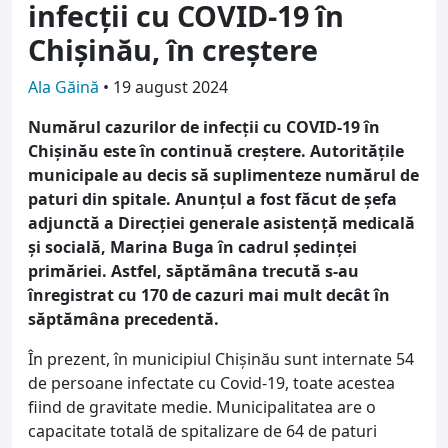
infecții cu COVID-19 în
Chișinău, în creștere
Ala Găină
•
19 august 2024
Numărul cazurilor de infecții cu COVID-19 în
Chișinău este în continuă creștere. Autoritățile
municipale au decis să suplimenteze numărul de
paturi din spitale. Anunțul a fost făcut de șefa
adjunctă a Direcției generale asistență medicală
și socială, Marina Buga în cadrul ședinței
primăriei. Astfel, săptămâna trecută s-au
înregistrat cu 170 de cazuri mai mult decât în
săptămâna precedentă.
În prezent, în municipiul Chișinău sunt internate 54
de persoane infectate cu Covid-19, toate acestea
fiind de gravitate medie. Municipalitatea are o
capacitate totală de spitalizare de 64 de paturi