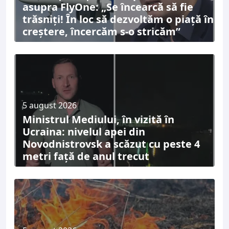
asupra FlyOne: „Se încearcă să fie
trăsniți! În loc să dezvoltăm o piață în
creștere, încercăm s-o stricăm”
5 august 2026
Ministrul Mediului, în vizită în
Ucraina: nivelul apei din
Novodnistrovsk a scăzut cu peste 4
metri față de anul trecut