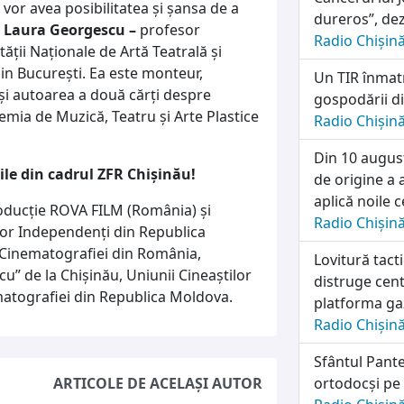
 vor avea posibilitatea și șansa de a
dureros”, dez
u Laura Georgescu –
profesor
Radio Chișin
tății Naționale de Artă Teatrală și
in București. Ea este monteur,
Un TIR înmatr
 și autoarea a două cărți despre
gospodării di
emia de Muzică, Teatru și Arte Plastice
Radio Chișin
Din 10 august
ile din cadrul ZFR Chișinău!
de origine a 
aplică noile c
oducție ROVA FILM (România) și
Radio Chișin
or Independenți din Republica
l Cinematografiei din România,
Lovitură tac
u” de la Chișinău, Uniunii Cineaştilor
distruge cen
matografiei din Republica Moldova.
platforma ga
Radio Chișin
Sfântul Pante
ARTICOLE DE ACELAȘI AUTOR
ortodocși pe 