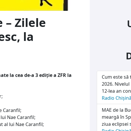
– Zilele
sc, la
ate la cea de-a 3 ediție a ZFR la
Cum este să t
2026. Nivelul
12-lea an con
r;
Radio Chișin
MAE de la Buc
 Caranfil;
meargă în Sp
lui Nae Caranfil;
ziua eclipsei 
t al lui Nae Caranfil;