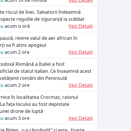
ău
acum 59 de minute
Vezi Detalii
te riscul de înec. Salvatorii îndeamnă
specte regulile de siguranță la scăldat
ău
acum o oră
Vezi Detalii
pauză, revine valul de aer african în
i va fi atins apogeul
ău
acum 2 ore
Vezi Detalii
odoxă Română a Italiei a fost
ficial de statul italian. Ce înseamnă acest
cetățenii romăni din Peninsulă
ău
acum 2 ore
Vezi Detalii
rnice în localitatea Crocmaz, raionul
La fața locului au fost depistate
unei drone de luptǎ
ău
acum 3 ore
Vezi Detalii
Joe Biden „s-a răspândit” și este „foarte