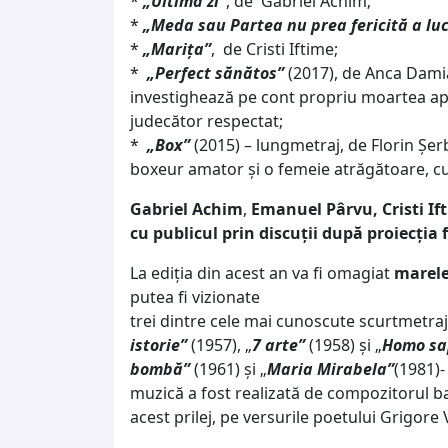
*
„Ultima zi”
, de Gabriel Achim;
*
„Meda sau Partea nu prea fericită a luc
*
„Marița”
, de Cristi Iftime;
*
„Perfect sănătos”
(2017), de Anca Damia
investighează pe cont propriu moartea apa
judecător respectat;
*
„
Box”
(2015) – lungmetraj, de Florin Șerb
boxeur amator și o femeie atrăgătoare, cu
Gabriel Achim
,
Emanuel Pârvu, Cristi If
cu publicul prin discuții după proiecția 
La ediția din acest an va fi omagiat
marele
putea fi vizionate
trei dintre cele mai cunoscute scurtmetraje
istorie”
(1957), „
7 arte”
(1958) și „
Homo sa
bombă”
(1961) și „
Maria Mirabela”
(1981)-
muzică a fost realizată de compozitorul
acest prilej, pe versurile poetului Grigore 