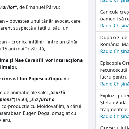
Radio Chișin
rurilor”
, de Emanuel Pârvu;
Canicula creș
oamenii să re
n – povestea unui tânăr avocat, care
Radio Chișin
rent suspectă a tatălui său, un
După o zi de 
an – cronica întâlnirii între un tânăr
România. Marț
 15 ani mai în vârstă;
Radio Chișin
time și Nae Caranfil vor interacționa
Episcopia Ort
filmelor.
recunoscută o
lucru pentru 
 cineast Ion Popescu-Gopo.
Vor
Radio Chișin
 de animație ale sale: „
Scurtă
Explozii pute
piens”
(1960), „
S-a furat o
Ștefan Vodă. 
 co-producţie cu Moldovafilm, a cărui
fragmentele 
 basarabean Eugen Doga, omagiat cu
Radio Chișin
Vieru.
Cancerul lui 