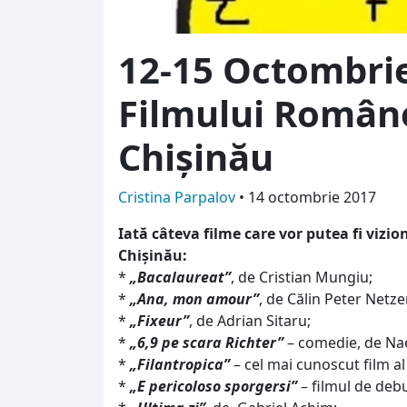
12-15 Octombrie 
Filmului Române
Chișinău
Cristina Parpalov
•
14 octombrie 2017
Iată câteva filme care vor putea fi vizion
Chișinău:
*
„Bacalaureat”
, de Cristian Mungiu;
*
„Ana, mon amour”
, de Călin Peter Netze
*
„Fixeur”
, de Adrian Sitaru;
*
„6,9 pe scara Richter”
– comedie, de Nae
*
„Filantropica”
– cel mai cunoscut film al 
*
„E pericoloso sporgersi”
– filmul de debu