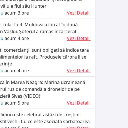
văluie fiul său Hunter
ău
acum 3 ore
Vezi Detalii
iculat în R. Moldova a intrat în două
n Vaslui. Șoferul a rămas încarcerat
ău
acum 4 ore
Vezi Detalii
, comercianții sunt obligați să indice țara
alimentelor la raft. Produsele cărora li se
erințe
ău
acum 4 ore
Vezi Detalii
tică în Marea Neagră: Marina ucraineană
trul rus de comandă a dronelor de pe
zieră Sivaș (VIDEO)
ău
acum 5 ore
Vezi Detalii
limon este celebrat astăzi de creștinii
stil vechi. Cu ce este asociată sărbătoarea