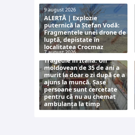
9 august 2026
ALERTĂ | Explozie
puternică la Ștefan Vodă:
Fragmentele unei drone de
luptă, depistate în
localitatea Crocmaz
7 august 2026
Tragedie în Italia: Un
moldovean de 35 de ani a
murit la doar o zi după ce a
ajuns la muncă. Șase
persoane sunt cercetate
pentru că nu au chemat
ambulanța la timp