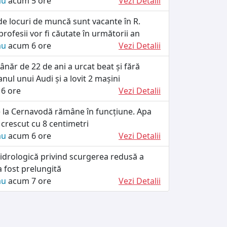
ău
acum 5 ore
Vezi Detalii
de locuri de muncă sunt vacante în R.
rofesii vor fi căutate în următorii an
ău
acum 6 ore
Vezi Detalii
ânăr de 22 de ani a urcat beat și fără
anul unui Audi și a lovit 2 mașini
6 ore
Vezi Detalii
e la Cernavodă rămâne în funcțiune. Apa
crescut cu 8 centimetri
ău
acum 6 ore
Vezi Detalii
idrologică privind scurgerea redusă a
a fost prelungită
ău
acum 7 ore
Vezi Detalii