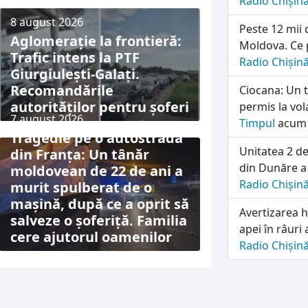
Radio Chișin
8 august 2026
Peste 12 mii 
Aglomerație la frontieră:
Moldova. Ce p
Trafic intens la PTF
Radio Chișin
Giurgiulești-Galați.
Recomandările
Ciocana: Un t
autorităților pentru șoferi
permis la vol
7 august 2026
Timpul
acum 
Tragedie pe o autostradă
Unitatea 2 d
din Franța: Un tânăr
din Dunăre a 
moldovean de 22 de ani a
Radio Chișin
murit spulberat de o
mașină, după ce a oprit să
Avertizarea h
salveze o șoferiță. Familia
apei în râuri 
cere ajutorul oamenilor
Radio Chișin