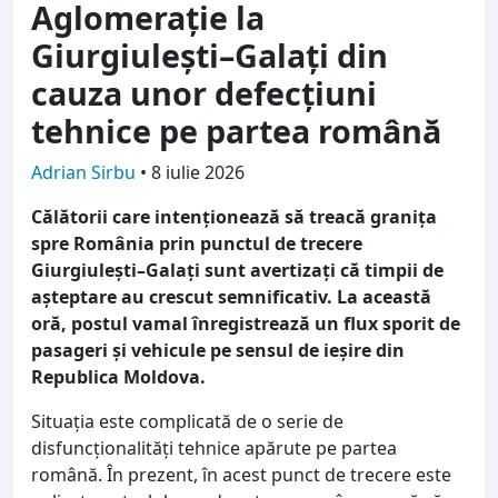
Aglomerație la
Giurgiulești–Galați din
cauza unor defecțiuni
tehnice pe partea română
Adrian Sirbu
•
8 iulie 2026
Călătorii care intenționează să treacă granița
spre România prin punctul de trecere
Giurgiulești–Galați sunt avertizați că timpii de
așteptare au crescut semnificativ. La această
oră, postul vamal înregistrează un flux sporit de
pasageri și vehicule pe sensul de ieșire din
Republica Moldova.
Situația este complicată de o serie de
disfuncționalități tehnice apărute pe partea
română. În prezent, în acest punct de trecere este