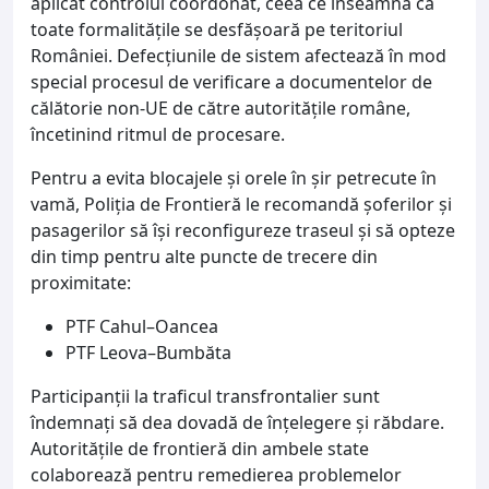
aplicat controlul coordonat, ceea ce înseamnă că
toate formalitățile se desfășoară pe teritoriul
României. Defecțiunile de sistem afectează în mod
special procesul de verificare a documentelor de
călătorie non-UE de către autoritățile române,
încetinind ritmul de procesare.
Pentru a evita blocajele și orele în șir petrecute în
vamă, Poliția de Frontieră le recomandă șoferilor și
pasagerilor să își reconfigureze traseul și să opteze
din timp pentru alte puncte de trecere din
proximitate:
PTF Cahul–Oancea
PTF Leova–Bumbăta
Participanții la traficul transfrontalier sunt
îndemnați să dea dovadă de înțelegere și răbdare.
Autoritățile de frontieră din ambele state
colaborează pentru remedierea problemelor