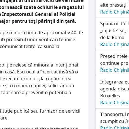
ngajat al unui serviciu de verificare
alte prestații
 pornească toate ochiurile aragazului
Radio Chișin
e Inspectoratul General al Poliției
jor pentru toți părinții din țară.
Spania îi dă I
„injuste” și 
t-o pe minoră timp de aproximativ 40 de
de la Roma
b pretextul unor verificări tehnice.
Radio Chișin
 comunicat fetiței că sună la
Președintele
continue pro
poliție reiese că minora a intenționat
Radio Chișin
 în casă. Escrocul a încercat însă să o
să execute ordinul, „la rugămintea
Integrarea e
uție și cu mama copilei, solicitându-i
agenda discuț
, fapt care a prevenit o potențială
Bruxelles
Radio Chișin
ituție publică sau furnizor de servicii
Transportul r
are.
scumpit cu 3
Radio Chișin