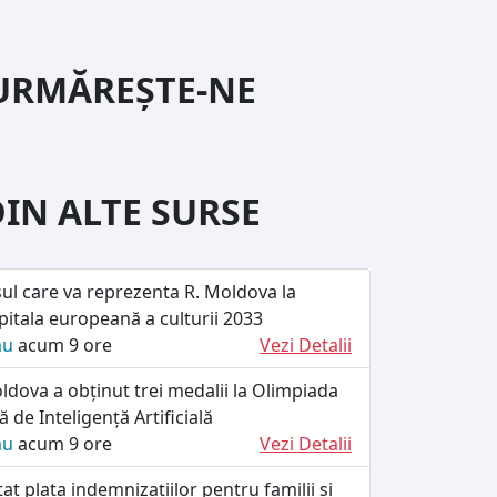
URMĂREȘTE-NE
DIN ALTE SURSE
ul care va reprezenta R. Moldova la
itala europeană a culturii 2033
ău
acum 9 ore
Vezi Detalii
dova a obținut trei medalii la Olimpiada
 de Inteligență Artificială
ău
acum 9 ore
Vezi Detalii
at plata indemnizațiilor pentru familii și