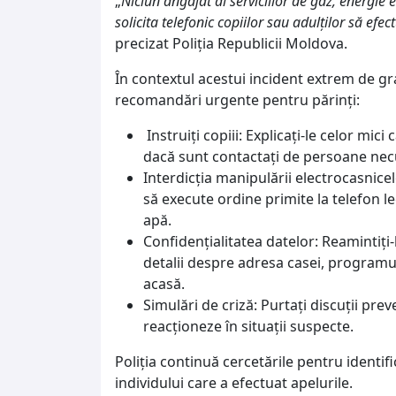
„
Niciun angajat al serviciilor de gaz, energie el
solicita telefonic copiilor sau adulților să efec
precizat Poliția Republicii Moldova.
În contextul acestui incident extrem de gra
recomandări urgente pentru părinți:
Instruiți copiii: Explicați-le celor mic
dacă sunt contactați de persoane nec
Interdicția manipulării electrocasnicel
să execute ordine primite la telefon l
apă.
Confidențialitatea datelor: Reamintiți
detalii despre adresa casei, programul
acasă.
Simulări de criză: Purtați discuții pr
reacționeze în situații suspecte.
Poliția continuă cercetările pentru identif
individului care a efectuat apelurile.