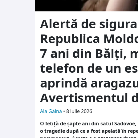
Alertă de sigura
Republica Moldo
7 ani din Bălți,
telefon de un es
aprindă aragazu
Avertismentul du
Ala Găină
•
8 iulie 2026
O fetiță de șapte ani din satul Sadovoe, 
o tragedie după ce a fost apelată în re