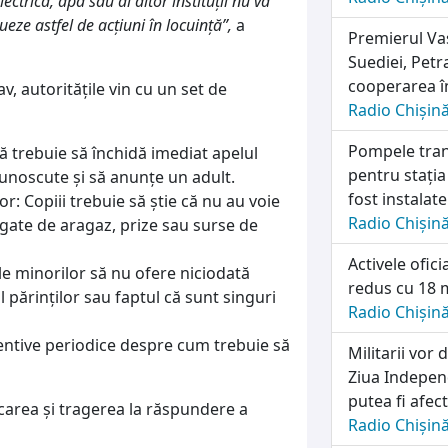
ectrică, apă sau al altor instituții nu va
tueze astfel de acțiuni în locuință”,
a
Premierul Vas
Suediei, Petr
cooperarea în
v, autoritățile vin cu un set de
Radio Chișin
Pompele tran
i că trebuie să închidă imediat apelul
pentru stația
unoscute și să anunțe un adult.
fost instalat
or: Copiii trebuie să știe că nu au voie
Radio Chișin
egate de aragaz, prize sau surse de
Activele ofic
-le minorilor să nu ofere niciodată
redus cu 18 m
 părinților sau faptul că sunt singuri
Radio Chișin
eventive periodice despre cum trebuie să
Militarii vo
Ziua Independ
putea fi afec
icarea și tragerea la răspundere a
Radio Chișin