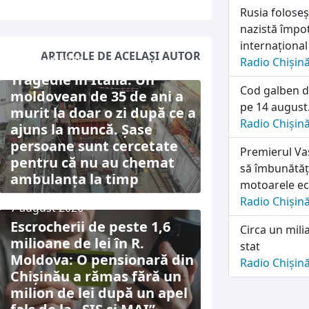
Rusia folose
nazistă împot
internațional
ARTICOLE DE ACELAȘI AUTOR
7 august 2026
Radio Chișin
Tragedie în Italia: Un
Cod galben d
moldovean de 35 de ani a
pe 14 august.
murit la doar o zi după ce a
Radio Chișin
ajuns la muncă. Șase
persoane sunt cercetate
Premierul Vas
pentru că nu au chemat
să îmbunătăț
ambulanța la timp
motoarele e
Radio Chișin
7 august 2026
Escrocherii de peste 1,6
Circa un mili
milioane de lei în R.
stat
Moldova: O pensionară din
Radio Chișin
Chișinău a rămas fără un
milion de lei după un apel