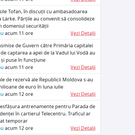
ile Tofan, în discuții cu ambasadoarea
a Lärke. Părțile au convenit să consolideze
 domeniul securității
ău
acum 11 ore
Vezi Detalii
smise de Guvern către Primăria capitalei
 de captarea a apei de la Vadul lui Vodă au
e și puse în funcțiune
ău
acum 11 ore
Vezi Detalii
iale de rezervă ale Republicii Moldova s-au
ilioane de euro în luna iulie
ău
acum 12 ore
Vezi Detalii
r desfășura antrenamente pentru Parada de
enței în cartierul Telecentru. Traficul ar
tat temporar
ău
acum 12 ore
Vezi Detalii