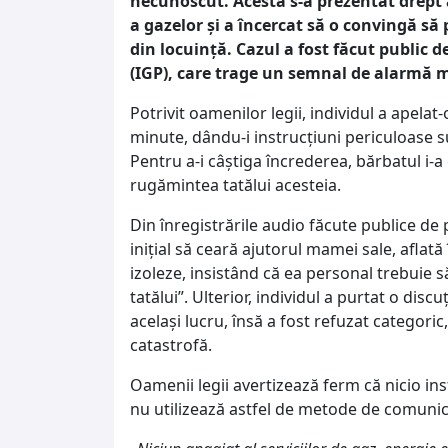
necunoscut. Acesta s-a prezentat drept a
a gazelor și a încercat să o convingă să
din locuință. Cazul a fost făcut public d
(IGP), care trage un semnal de alarmă ma
Potrivit oamenilor legii, individul a apela
minute, dându-i instrucțiuni periculoase su
Pentru a-i câștiga încrederea, bărbatul i-a
rugămintea tatălui acesteia.
Din înregistrările audio făcute publice de 
inițial să ceară ajutorul mamei sale, aflată
izoleze, insistând că ea personal trebuie 
tatălui”. Ulterior, individul a purtat o disc
același lucru, însă a fost refuzat categoric
catastrofă.
Oamenii legii avertizează ferm că nicio inst
nu utilizează astfel de metode de comunic