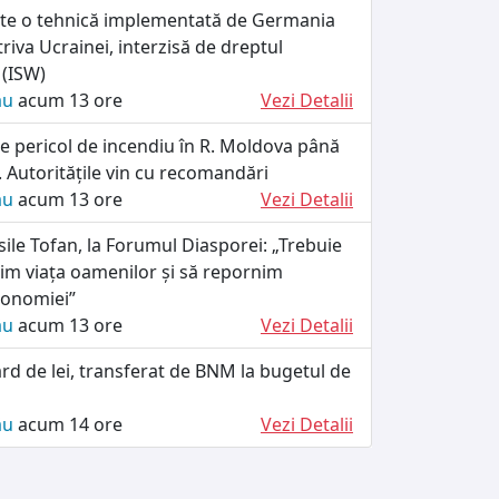
ște o tehnică implementată de Germania
riva Ucrainei, interzisă de dreptul
 (ISW)
ău
acum 13 ore
Vezi Detalii
e pericol de incendiu în R. Moldova până
 Autoritățile vin cu recomandări
ău
acum 13 ore
Vezi Detalii
ile Tofan, la Forumul Diasporei: „Trebuie
im viața oamenilor și să repornim
conomiei”
ău
acum 13 ore
Vezi Detalii
ard de lei, transferat de BNM la bugetul de
ău
acum 14 ore
Vezi Detalii