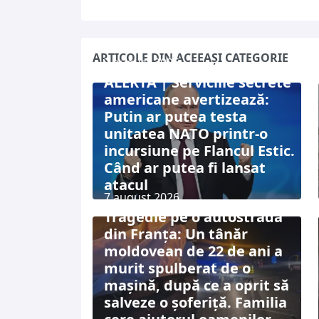
ARTICOLE DIN ACEEAȘI CATEGORIE
7 august 2026
ALERTĂ | Serviciile secrete
americane avertizează:
Putin ar putea testa
unitatea NATO printr-o
incursiune pe Flancul Estic.
Când ar putea fi lansat
atacul
7 august 2026
Tragedie pe o autostradă
din Franța: Un tânăr
moldovean de 22 de ani a
murit spulberat de o
mașină, după ce a oprit să
salveze o șoferiță. Familia