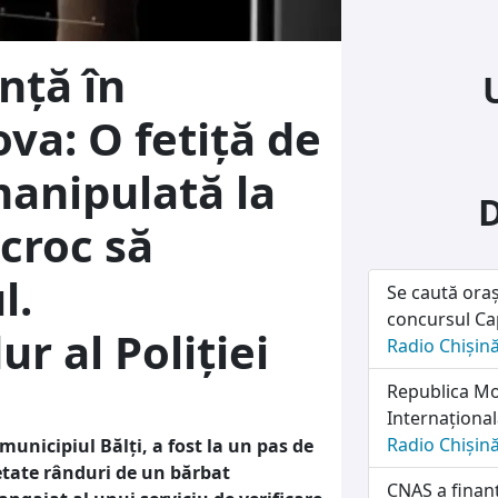
nță în
va: O fetiță de
 manipulată la
croc să
l.
Se caută oraș
concursul Cap
r al Poliției
Radio Chișin
Republica Mol
Internațională
Radio Chișin
municipiul Bălți, a fost la un pas de
petate rânduri de un bărbat
CNAS a finanț