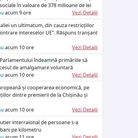
 sociale în valoare de 378 milioane de lei
ău
acum 9 ore
Vezi Detalii
taliei un ultimatum, din cauza restricțiilor
„contrare intereselor UE”. Răspuns tranșant
ău
acum 10 ore
Vezi Detalii
 Parlamentului îndeamnă primăriile să
cesul de amalgamare voluntară
ău
acum 10 ore
Vezi Detalii
uropeană și cooperarea economică, pe
iilor dintre premierii de la Chișinău și
ău
acum 10 ore
Vezi Detalii
utier interraional de persoane s-a
 bani pe kilometru
ău
acum 11 ore
Vezi Detalii