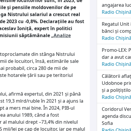
ensiile locuitorilor sunt, în 2025, de
angajarea lu
ile și pensiile moldovenilor de pe
Radio Chișin
nga Nistrului salariul a crescut real
 de 2023 cu -0,8%. Declarațiile au fost
Regatul Unit 
aceslav Ioniță, expert în politici
bănci și comp
 emisiunii săptămânale „
Analize
Radio Chișin
Promo-LEX: Pa
 autoproclamate din stânga Nistrului
dar a avut ca
ii de locuitori, însă, estimările sale
Radio Chișin
 mai probabil, circa 280 de mii de
te hotarele țării sau pe teritoriul
Călătorii afl
Udobnoe prim
și a polițiști
lui, afirmă expertul, din 2021 și până
Radio Chișin
st 19,3 mlrd/ruble în 2021 și a ajuns la
pt a mers mai bine. În 2024, PIB-ul
Coridorul Ver
rea anului 1989, când a fost
agenda discuț
 al malului drept –73,4% din nivelul
Sofia
 mii/lei pe cap de locuitor, iar pe malul
Radio Chișin