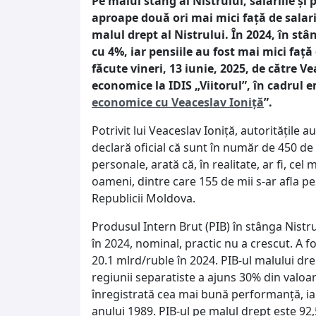
Pe malul stâng al Nistrului, salariile și p
aproape două ori mai mici față de salari
malul drept al Nistrului. În 2024, în stâ
cu 4%, iar pensiile au fost mai mici față
făcute vineri, 13 iunie, 2025, de către Ve
economice la IDIS „Viitorul”, în cadrul
economice cu Veaceslav Ioniță
”.
Potrivit lui Veaceslav Ioniță, autoritățile
declară oficial că sunt în număr de 450 de m
personale, arată că, în realitate, ar fi, cel
oameni, dintre care 155 de mii s-ar afla pes
Republicii Moldova.
Produsul Intern Brut (PIB) în stânga Nistru
în 2024, nominal, practic nu a crescut. A fo
20.1 mlrd/ruble în 2024. PIB-ul malului dre
regiunii separatiste a ajuns 30% din valoa
înregistrată cea mai bună performanță, iar
anului 1989. PIB-ul pe malul drept este 92,5