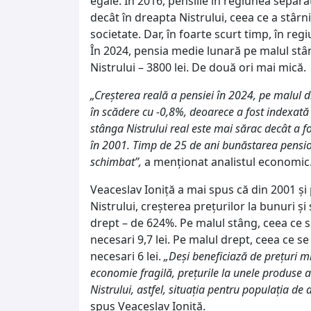
egale. În 2016, pensiile în regiunea separ
decât în dreapta Nistrului, ceea ce a stârn
societate. Dar, în foarte scurt timp, în regi
În 2024, pensia medie lunară pe malul stâng
Nistrului – 3800 lei. De două ori mai mică.
„Creșterea reală a pensiei în 2024, pe malul d
în scădere cu -0,8%, deoarece a fost indexată s
stânga Nistrului real este mai sărac decât a f
în 2001. Timp de 25 de ani bunăstarea pensio
schimbat”,
a menționat analistul economic
Veaceslav Ioniță a mai spus că din 2001 și 
Nistrului, creșterea prețurilor la bunuri și 
drept – de 624%. Pe malul stâng, ceea ce s
necesari 9,7 lei. Pe malul drept, ceea ce s
necesari 6 lei.
„Deși beneficiază de prețuri m
economie fragilă, prețurile la unele produse 
Nistrului, astfel, situația pentru populația de
spus Veaceslav Ioniță.