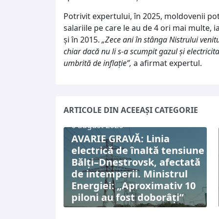
Potrivit expertului, în 2025, moldovenii po
salariile pe care le au de 4 ori mai multe, i
și în 2015.
„Zece ani în stânga Nistrului venitu
chiar dacă nu li s-a scumpit gazul și electricit
umbrită de inflație”,
a afirmat expertul.
ARTICOLE DIN ACEEAȘI CATEGORIE
6 august 2026
AVARIE GRAVĂ: Linia
electrică de înaltă tensiune
Bălți–Dnestrovsk, afectată
de intemperii. Ministrul
Energiei: „Aproximativ 10
piloni au fost doborâți”