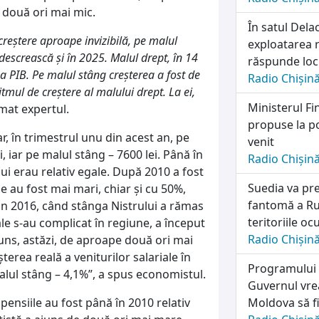
e două ori mai mic.
În satul Dela
creștere aproape invizibilă, pe malul
exploatarea r
descrească și în 2025. Malul drept, în 14
răspunde locu
a PIB. Pe malul stâng creșterea a fost de
Radio Chișin
tmul de creștere al malului drept. La ei,
Ministerul Fi
mat expertul.
propuse la po
, în trimestrul unu din acest an, pe
venit
i, iar pe malul stâng – 7600 lei. Până în
Radio Chișin
lui erau relativ egale. După 2010 a fost
Suedia va pre
le au fost mai mari, chiar și cu 50%,
fantomă a Rus
Din 2016, când stânga Nistrului a rămas
teritoriile o
ale s-au complicat în regiune, a început
Radio Chișin
juns, astăzi, de aproape două ori mai
terea reală a veniturilor salariale în
Programului n
alul stâng – 4,1%”, a spus economistul.
Guvernul vrea
ensiile au fost până în 2010 relativ
Moldova să fi