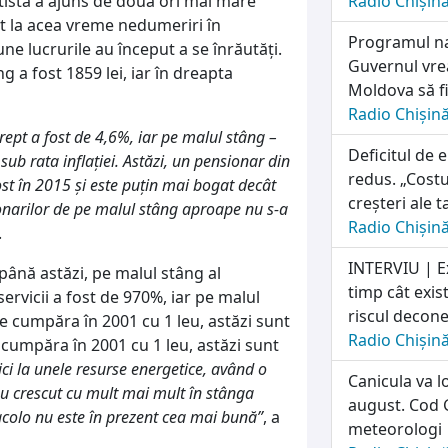
atistă a ajuns de două ori mai mare
Radio Chișin
it la acea vreme nedumeriri în
Programul naț
une lucrurile au început a se înrăutăți.
Guvernul vrea
 a fost 1859 lei, iar în dreapta
Moldova să fi
Radio Chișin
rept a fost de 4,6%, iar pe malul stâng –
Deficitul de 
ub rata inflației. Astăzi, un pensionar din
redus. „Costu
ost în 2015 și este puțin mai bogat decât
creșteri ale t
narilor de pe malul stâng aproape nu s-a
Radio Chișin
.
INTERVIU | E
până astăzi, pe malul stâng al
timp cât exis
servicii a fost de 970%, iar pe malul
riscul deconec
e cumpăra în 2001 cu 1 leu, astăzi sunt
Radio Chișin
e cumpăra în 2001 cu 1 leu, astăzi sunt
ici la unele resurse energetice, având o
Canicula va l
au crescut cu mult mai mult în stânga
august. Cod G
 acolo nu este în prezent cea mai bună”
, a
meteorologi