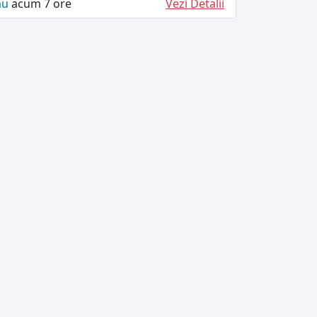
ău
acum 7 ore
Vezi Detalii