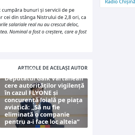
Radio Chișin
t cumpăra bunuri și servicii de pe
ar cei din stânga Nistrului de 2,8 ori, ca
rile salariale real nu au crescut deloc,
atea. Nominal a fost o creștere, care a fost
ARTICOLE DE ACELAȘI AUTOR
6 august 2026
Deputatul Gaik Vartanean
cere autorităților vigilență
în cazul FLYONE și
concurență loială pe piața
aviatică: „Să nu fie
eliminată o companie
pentru a-i face loc alteia”