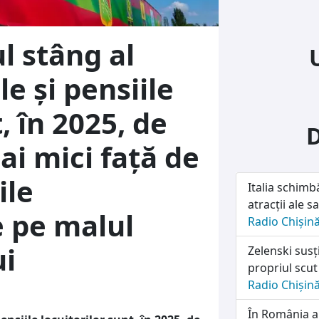
l stâng al
le și pensiile
, în 2025, de
ai mici față de
ile
Italia schimb
atracții ale sa
 pe malul
Radio Chișin
ui
Zelenski susț
propriul scut
Radio Chișin
În România a