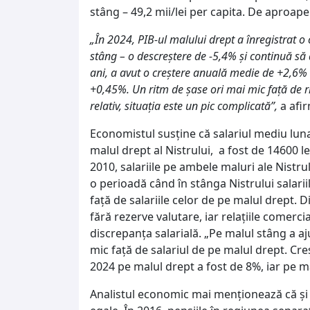
stâng – 49,2 mii/lei per capita. De aproap
„În 2024, PIB-ul malului drept a înregistrat o 
stâng – o descreștere de -5,4% și continuă să 
ani, a avut o creștere anuală medie de +2,6% 
+0,45%. Un ritm de șase ori mai mic față de ri
relativ, situația este un pic complicată”,
a afir
Economistul susține că salariul mediu lunar
malul drept al Nistrului, a fost de 14600 le
2010, salariile pe ambele maluri ale Nistru
o perioadă când în stânga Nistrului salarii
față de salariile celor de pe malul drept. 
fără rezerve valutare, iar relațiile comerci
discrepanța salarială. „Pe malul stâng a a
mic față de salariul de pe malul drept. Creș
2024 pe malul drept a fost de 8%, iar pe m
Analistul economic mai menționează că și p