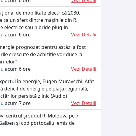
ău
acum 6 ore
Vezi Detalii
ional de mobilitate electrică 2030.
 ca un sfert dintre mașinile din R.
e electrice sau hibride plug-in
ău
acum 6 ore
Vezi Detalii
energie prognozat pentru astăzi a fost
rile crescute de achiziție vor duce la
arifelor”
ău
acum 6 ore
Vezi Detalii
xpertul în energie, Eugen Muravschi: Atât
tă deficit de energie pe piața regională,
tărilor persistă zilnic (Audio)
ău
acum 7 ore
Vezi Detalii
ovi centrul și sudul R. Moldova pe 7
alben și cod portocaliu, emis de