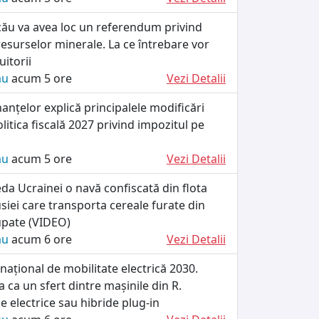
cău va avea loc un referendum privind
esurselor minerale. La ce întrebare vor
itorii
ău
acum 5 ore
Vezi Detalii
nanțelor explică principalele modificări
litica fiscală 2027 privind impozitul pe
ău
acum 5 ore
Vezi Detalii
da Ucrainei o navă confiscată din flota
iei care transporta cereale furate din
cupate (VIDEO)
ău
acum 6 ore
Vezi Detalii
ațional de mobilitate electrică 2030.
 ca un sfert dintre mașinile din R.
e electrice sau hibride plug-in