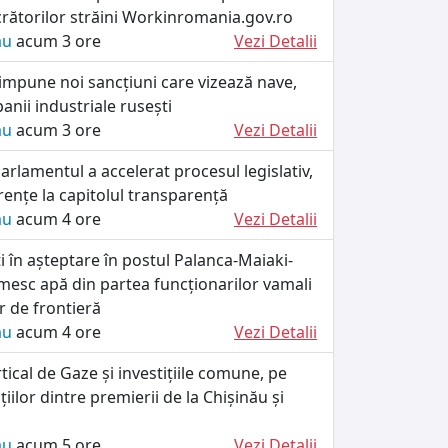
crătorilor străini Workinromania.gov.ro
ău
acum 3 ore
Vezi Detalii
impune noi sancțiuni care vizează nave,
anii industriale rusești
ău
acum 3 ore
Vezi Detalii
rlamentul a accelerat procesul legislativ,
rențe la capitolul transparență
ău
acum 4 ore
Vezi Detalii
ați în așteptare în postul Palanca-Maiaki-
esc apă din partea funcționarilor vamali
lor de frontieră
ău
acum 4 ore
Vezi Detalii
tical de Gaze și investițiile comune, pe
iilor dintre premierii de la Chișinău și
ău
acum 5 ore
Vezi Detalii