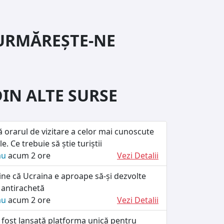
URMĂREȘTE-NE
DIN ALTE SURSE
ă orarul de vizitare a celor mai cunoscute
le. Ce trebuie să știe turiștii
ău
acum 2 ore
Vezi Detalii
ine că Ucraina e aproape să-și dezvolte
 antirachetă
ău
acum 2 ore
Vezi Detalii
 fost lansată platforma unică pentru