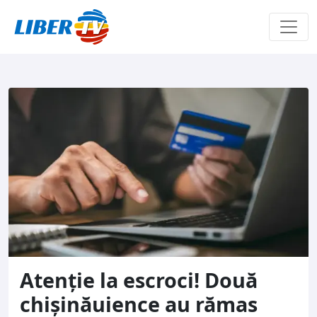
Sari la conținut
Atenție la escroci! Două
chișinăuience au rămas