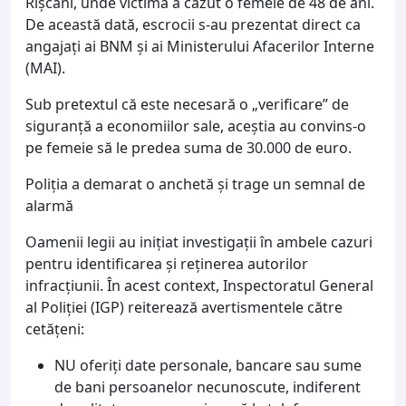
Rîșcani, unde victimă a căzut o femeie de 48 de ani.
De această dată, escrocii s-au prezentat direct ca
angajați ai BNM și ai Ministerului Afacerilor Interne
(MAI).
Sub pretextul că este necesară o „verificare” de
siguranță a economiilor sale, aceștia au convins-o
pe femeie să le predea suma de 30.000 de euro.
Poliția a demarat o anchetă și trage un semnal de
alarmă
Oamenii legii au inițiat investigații în ambele cazuri
pentru identificarea și reținerea autorilor
infracțiunii. În acest context, Inspectoratul General
al Poliției (IGP) reiterează avertismentele către
cetățeni:
NU oferiți date personale, bancare sau sume
de bani persoanelor necunoscute, indiferent