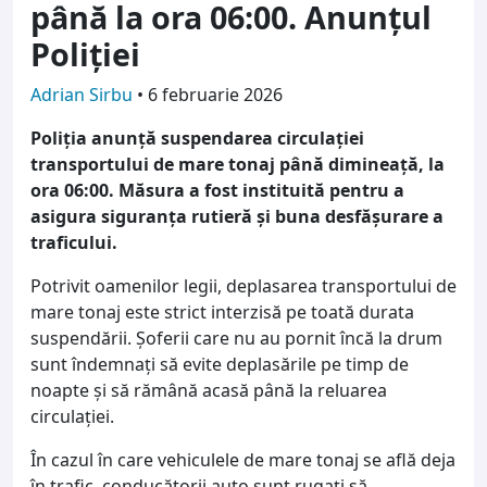
până la ora 06:00. Anunțul
Poliției
Adrian Sirbu
•
6 februarie 2026
Poliția anunță suspendarea circulației
transportului de mare tonaj până dimineață, la
ora 06:00. Măsura a fost instituită pentru a
asigura siguranța rutieră și buna desfășurare a
traficului.
Potrivit oamenilor legii, deplasarea transportului de
mare tonaj este strict interzisă pe toată durata
suspendării. Șoferii care nu au pornit încă la drum
sunt îndemnați să evite deplasările pe timp de
noapte și să rămână acasă până la reluarea
circulației.
În cazul în care vehiculele de mare tonaj se află deja
în trafic, conducătorii auto sunt rugați să