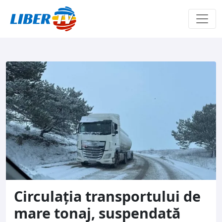
Sari la conținut
Circulația transportului de
mare tonaj, suspendată