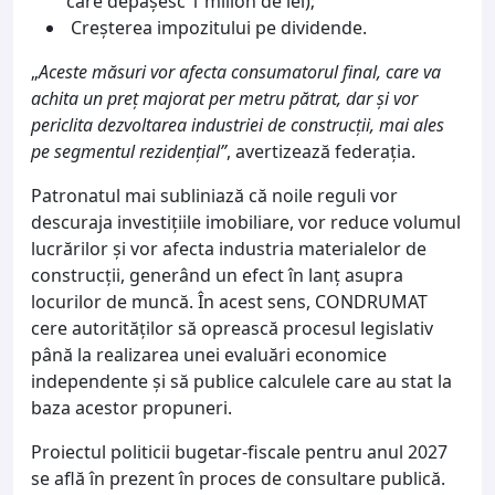
care depășesc 1 milion de lei);
Creșterea impozitului pe dividende.
„
Aceste măsuri vor afecta consumatorul final, care va
achita un preț majorat per metru pătrat, dar și vor
periclita dezvoltarea industriei de construcții, mai ales
pe segmentul rezidențial”
, avertizează federația.
Patronatul mai subliniază că noile reguli vor
descuraja investițiile imobiliare, vor reduce volumul
lucrărilor și vor afecta industria materialelor de
construcții, generând un efect în lanț asupra
locurilor de muncă. În acest sens, CONDRUMAT
cere autorităților să oprească procesul legislativ
până la realizarea unei evaluări economice
independente și să publice calculele care au stat la
baza acestor propuneri.
Proiectul politicii bugetar-fiscale pentru anul 2027
se află în prezent în proces de consultare publică.