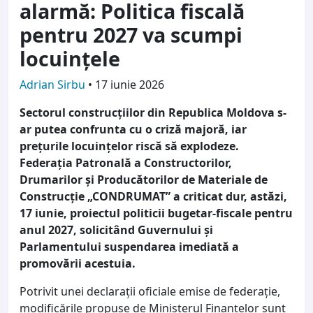
alarmă: Politica fiscală
pentru 2027 va scumpi
locuințele
Adrian Sirbu
•
17 iunie 2026
Sectorul construcțiilor din Republica Moldova s-
ar putea confrunta cu o criză majoră, iar
prețurile locuințelor riscă să explodeze.
Federația Patronală a Constructorilor,
Drumarilor și Producătorilor de Materiale de
Construcție „CONDRUMAT” a criticat dur, astăzi,
17 iunie, proiectul politicii bugetar-fiscale pentru
anul 2027, solicitând Guvernului și
Parlamentului suspendarea imediată a
promovării acestuia.
Potrivit unei declarații oficiale emise de federație,
modificările propuse de Ministerul Finanțelor sunt