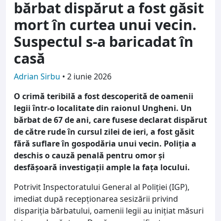
bărbat dispărut a fost găsit
mort în curtea unui vecin.
Suspectul s-a baricadat în
casă
Adrian Sirbu
•
2 iunie 2026
O crimă teribilă a fost descoperită de oamenii
legii într-o localitate din raionul Ungheni. Un
bărbat de 67 de ani, care fusese declarat dispărut
de către rude în cursul zilei de ieri, a fost găsit
fără suflare în gospodăria unui vecin. Poliția a
deschis o cauză penală pentru omor și
desfășoară investigații ample la fața locului.
Potrivit Inspectoratului General al Poliției (IGP),
imediat după recepționarea sesizării privind
dispariția bărbatului, oamenii legii au inițiat măsuri