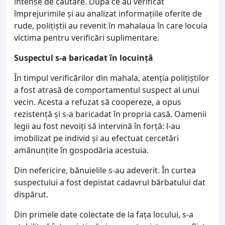
intense de căutare. După ce au verificat
împrejurimile și au analizat informațiile oferite de
rude, polițiștii au revenit în mahalaua în care locuia
victima pentru verificări suplimentare.
Suspectul s-a baricadat în locuință
În timpul verificărilor din mahala, atenția polițiștilor
a fost atrasă de comportamentul suspect al unui
vecin. Acesta a refuzat să coopereze, a opus
rezistență și s-a baricadat în propria casă. Oamenii
legii au fost nevoiți să intervină în forță: l-au
imobilizat pe individ și au efectuat cercetări
amănunțite în gospodăria acestuia.
Din nefericire, bănuielile s-au adeverit. În curtea
suspectului a fost depistat cadavrul bărbatului dat
dispărut.
Din primele date colectate de la fața locului, s-a