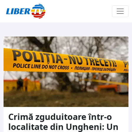
Sari la conținut
Crimă zguduitoare într-o
localitate din Ungheni: Un