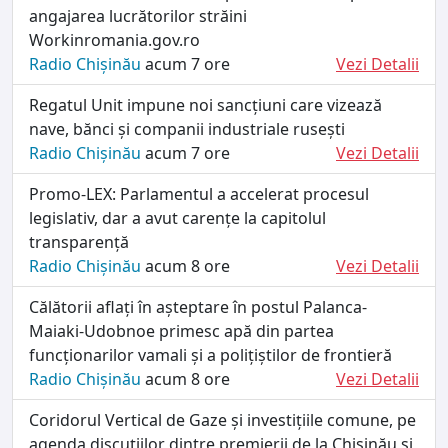
angajarea lucrătorilor străini
Workinromania.gov.ro
Radio Chișinău
acum 7 ore
Vezi Detalii
Regatul Unit impune noi sancțiuni care vizează
nave, bănci și companii industriale rusești
Radio Chișinău
acum 7 ore
Vezi Detalii
Promo-LEX: Parlamentul a accelerat procesul
legislativ, dar a avut carențe la capitolul
transparență
Radio Chișinău
acum 8 ore
Vezi Detalii
Călătorii aflați în așteptare în postul Palanca-
Maiaki-Udobnoe primesc apă din partea
funcționarilor vamali și a polițiștilor de frontieră
Radio Chișinău
acum 8 ore
Vezi Detalii
Coridorul Vertical de Gaze și investițiile comune, pe
agenda discuțiilor dintre premierii de la Chișinău și