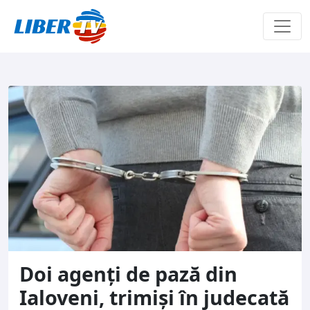
Sari la conținut
Doi agenți de pază din
Ialoveni, trimiși în judecată