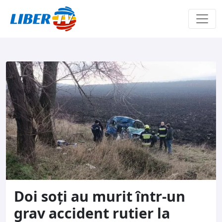
Sari la conținut
Doi soți au murit într-un
grav accident rutier la