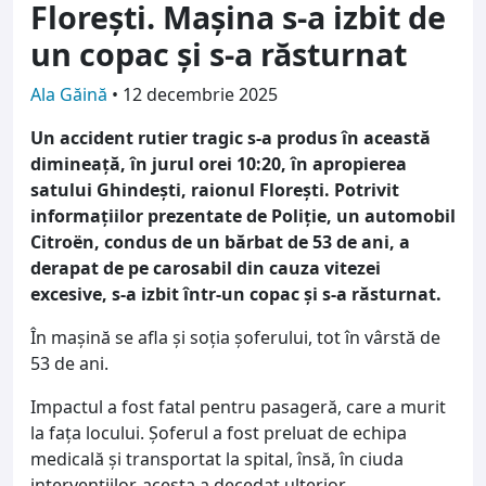
Florești. Mașina s-a izbit de
un copac și s-a răsturnat
Ala Găină
•
12 decembrie 2025
Un accident rutier tragic s-a produs în această
dimineață, în jurul orei 10:20, în apropierea
satului Ghindești, raionul Florești. Potrivit
informațiilor prezentate de Poliție, un automobil
Citroën, condus de un bărbat de 53 de ani, a
derapat de pe carosabil din cauza vitezei
excesive, s-a izbit într-un copac și s-a răsturnat.
În mașină se afla și soția șoferului, tot în vârstă de
53 de ani.
Impactul a fost fatal pentru pasageră, care a murit
la fața locului. Șoferul a fost preluat de echipa
medicală și transportat la spital, însă, în ciuda
intervențiilor, acesta a decedat ulterior.