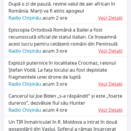
După o zi de pauză, revine valul de aer african în
România. Marți va fi atins apogeul
Radio Chișinău
acum 2 ore
Vezi Detalii
Episcopia Ortodoxă Română a Italiei a fost
recunoscută oficial de statul italian. Ce înseamnă
acest lucru pentru cetățenii romăni din Peninsulă
Radio Chișinău
acum 3 ore
Vezi Detalii
Explozii puternice în localitatea Crocmaz, raionul
Ștefan Vodă. La fața locului au fost depistate
fragmentele unei drone de luptǎ
Radio Chișinău
acum 3 ore
Vezi Detalii
Cancerul lui Joe Biden „s-a răspândit” și este „foarte
dureros”, dezvăluie fiul său Hunter
Radio Chișinău
acum 4 ore
Vezi Detalii
Un TIR înmatriculat în R. Moldova a intrat în două
gospodării din Vaslui. Șoferul a rămas încarcerat