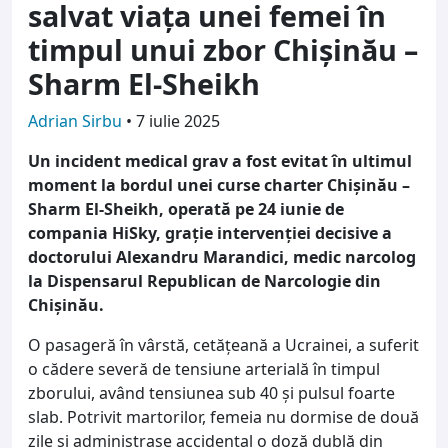
salvat viața unei femei în
timpul unui zbor Chișinău –
Sharm El-Sheikh
Adrian Sirbu
•
7 iulie 2025
Un incident medical grav a fost evitat în ultimul
moment la bordul unei curse charter Chișinău –
Sharm El-Sheikh, operată pe 24 iunie de
compania HiSky, grație intervenției decisive a
doctorului Alexandru Marandici, medic narcolog
la Dispensarul Republican de Narcologie din
Chișinău.
O pasageră în vârstă, cetățeană a Ucrainei, a suferit
o cădere severă de tensiune arterială în timpul
zborului, având tensiunea sub 40 și pulsul foarte
slab. Potrivit martorilor, femeia nu dormise de două
zile și administrase accidental o doză dublă din