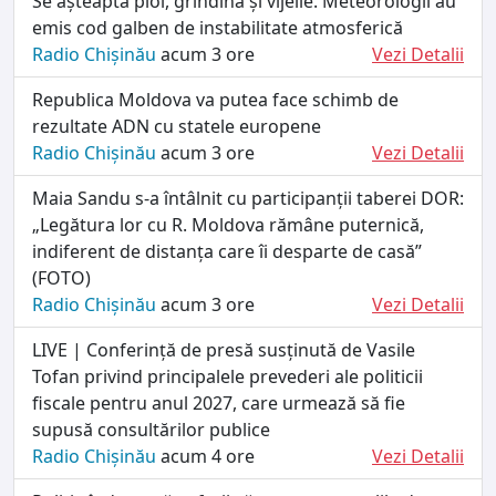
Se așteaptă ploi, grindină și vijelie. Meteorologii au
emis cod galben de instabilitate atmosferică
Radio Chișinău
acum 3 ore
Vezi Detalii
Republica Moldova va putea face schimb de
rezultate ADN cu statele europene
Radio Chișinău
acum 3 ore
Vezi Detalii
Maia Sandu s-a întâlnit cu participanții taberei DOR:
„Legătura lor cu R. Moldova rămâne puternică,
indiferent de distanța care îi desparte de casă”
(FOTO)
Radio Chișinău
acum 3 ore
Vezi Detalii
LIVE | Conferință de presă susținută de Vasile
Tofan privind principalele prevederi ale politicii
fiscale pentru anul 2027, care urmează să fie
supusă consultărilor publice
Radio Chișinău
acum 4 ore
Vezi Detalii