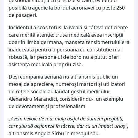
gestionat situația cu precizie și calm, evitând o
posibilă tragedie la bordul aeronavei cu peste 250
de pasageri.
Incidentul a scos totuși la iveală și câteva deficiențe
care merită atenție: trusa medicală avea inscripții
doar în limba germană, manșeta tensiometrului era
inadecvată pentru o persoană cu constituție mai
robustă, iar personalul de bord nu a putut oferi
asistență medicală propriu-zisă.
Deși compania aeriană nu a transmis public un
mesaj de apreciere, numeroși martori și utilizatori
de rețele sociale au lăudat gestul medicului
Alexandru Marandici, considerându-l un exemplu
de devotament și profesionalism.
„Avem nevoie de mai mulți astfel de oameni pregătiți,
care știu să acționeze în tăcere, dar cu un impact uriaș”
,
a transmis Angela Sîrbu în mesajul său.