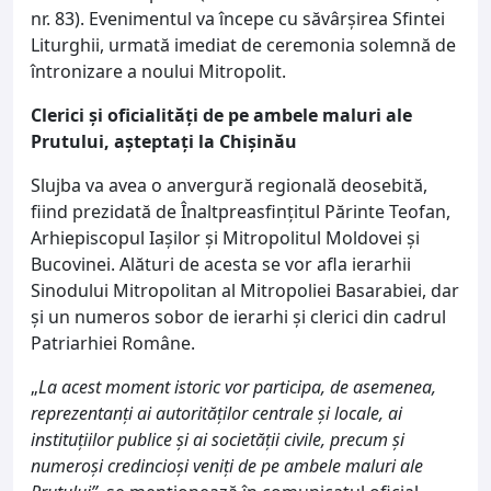
nr. 83). Evenimentul va începe cu săvârșirea Sfintei
Liturghii, urmată imediat de ceremonia solemnă de
întronizare a noului Mitropolit.
Clerici și oficialități de pe ambele maluri ale
Prutului, așteptați la Chișinău
Slujba va avea o anvergură regională deosebită,
fiind prezidată de Înaltpreasfințitul Părinte Teofan,
Arhiepiscopul Iașilor și Mitropolitul Moldovei și
Bucovinei. Alături de acesta se vor afla ierarhii
Sinodului Mitropolitan al Mitropoliei Basarabiei, dar
și un numeros sobor de ierarhi și clerici din cadrul
Patriarhiei Române.
„
La acest moment istoric vor participa, de asemenea,
reprezentanți ai autorităților centrale și locale, ai
instituțiilor publice și ai societății civile, precum și
numeroși credincioși veniți de pe ambele maluri ale