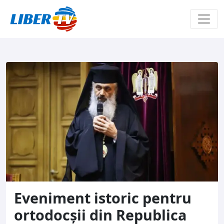
Sari la conținut
Eveniment istoric pentru
ortodocșii din Republica