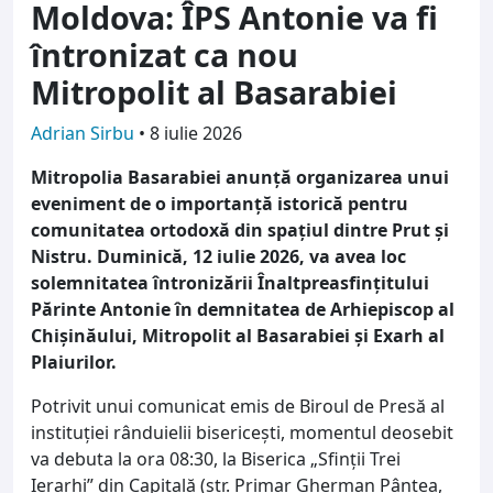
Moldova: ÎPS Antonie va fi
întronizat ca nou
Mitropolit al Basarabiei
Adrian Sirbu
•
8 iulie 2026
Mitropolia Basarabiei anunță organizarea unui
eveniment de o importanță istorică pentru
comunitatea ortodoxă din spațiul dintre Prut și
Nistru. Duminică, 12 iulie 2026, va avea loc
solemnitatea întronizării Înaltpreasfințitului
Părinte Antonie în demnitatea de Arhiepiscop al
Chișinăului, Mitropolit al Basarabiei și Exarh al
Plaiurilor.
Potrivit unui comunicat emis de Biroul de Presă al
instituției rânduielii bisericești, momentul deosebit
va debuta la ora 08:30, la Biserica „Sfinții Trei
Ierarhi” din Capitală (str. Primar Gherman Pântea,