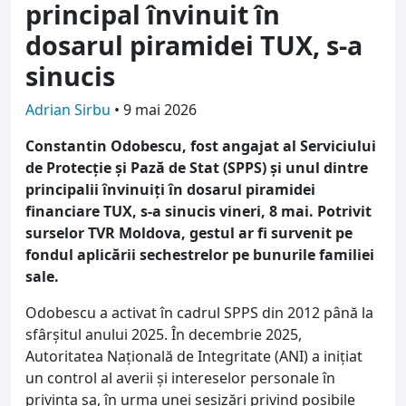
principal învinuit în
dosarul piramidei TUX, s-a
sinucis
Adrian Sirbu
•
9 mai 2026
Constantin Odobescu, fost angajat al Serviciului
de Protecție și Pază de Stat (SPPS) și unul dintre
principalii învinuiți în dosarul piramidei
financiare TUX, s-a sinucis vineri, 8 mai. Potrivit
surselor TVR Moldova, gestul ar fi survenit pe
fondul aplicării sechestrelor pe bunurile familiei
sale.
Odobescu a activat în cadrul SPPS din 2012 până la
sfârșitul anului 2025. În decembrie 2025,
Autoritatea Națională de Integritate (ANI) a inițiat
un control al averii și intereselor personale în
privința sa, în urma unei sesizări privind posibile