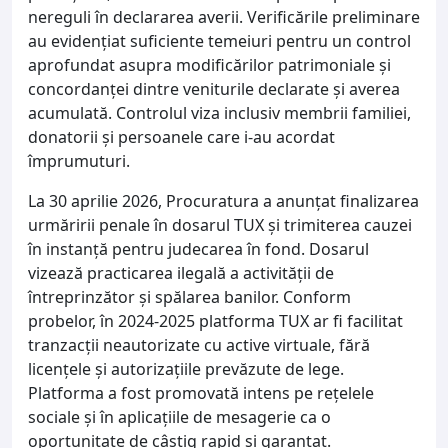
nereguli în declararea averii. Verificările preliminare
au evidențiat suficiente temeiuri pentru un control
aprofundat asupra modificărilor patrimoniale și
concordanței dintre veniturile declarate și averea
acumulată. Controlul viza inclusiv membrii familiei,
donatorii și persoanele care i-au acordat
împrumuturi.
La 30 aprilie 2026, Procuratura a anunțat finalizarea
urmăririi penale în dosarul TUX și trimiterea cauzei
în instanță pentru judecarea în fond. Dosarul
vizează practicarea ilegală a activității de
întreprinzător și spălarea banilor. Conform
probelor, în 2024-2025 platforma TUX ar fi facilitat
tranzacții neautorizate cu active virtuale, fără
licențele și autorizațiile prevăzute de lege.
Platforma a fost promovată intens pe rețelele
sociale și în aplicațiile de mesagerie ca o
oportunitate de câștig rapid și garantat.