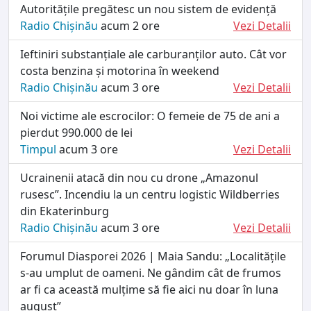
Autoritățile pregătesc un nou sistem de evidență
Radio Chișinău
acum 2 ore
Vezi Detalii
Ieftiniri substanțiale ale carburanților auto. Cât vor
costa benzina și motorina în weekend
Radio Chișinău
acum 3 ore
Vezi Detalii
Noi victime ale escrocilor: O femeie de 75 de ani a
pierdut 990.000 de lei
Timpul
acum 3 ore
Vezi Detalii
Ucrainenii atacă din nou cu drone „Amazonul
rusesc”. Incendiu la un centru logistic Wildberries
din Ekaterinburg
Radio Chișinău
acum 3 ore
Vezi Detalii
Forumul Diasporei 2026 | Maia Sandu: „Localitățile
s-au umplut de oameni. Ne gândim cât de frumos
ar fi ca această mulțime să fie aici nu doar în luna
august”