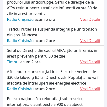
procurorului anticorupție. Șeful de direcție de la
AIPA reținut pentru trafic de influență va sta 30 de
zile în arest preventiv
Radio Chișinău
acum o oră
Vezi Detalii
Traficul rutier se suspendă integral pe un tronson
din șos. Muncești
Radio Chișinău
acum 2 ore
Vezi Detalii
Șeful de Direcție din cadrul AIPA, Ștefan Eremia, în
arest preventiv pentru 30 de zile
Timpul
acum 2 ore
Vezi Detalii
A început reconstrucția Liniei Electrice Aeriene de
330 de kilovolți Bălți –Dnestrovsk. Populația nu va fi
afectată de întreruperi ale energiei electrice
Radio Chișinău
acum 2 ore
Vezi Detalii
Pe lista națională a celor aflați sub restricții
internaționale sunt peste 5 900 de subiecți.