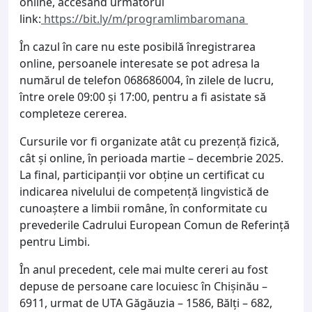
online, accesând următorul
link:
https://bit.ly/m/programlimbaromana
În cazul în care nu este posibilă înregistrarea
online, persoanele interesate se pot adresa la
numărul de telefon 068686004, în zilele de lucru,
între orele 09:00 și 17:00, pentru a fi asistate să
completeze cererea.
Cursurile vor fi organizate atât cu prezență fizică,
cât și online, în perioada martie – decembrie 2025.
La final, participanții vor obține un certificat cu
indicarea nivelului de competență lingvistică de
cunoaștere a limbii române, în conformitate cu
prevederile Cadrului European Comun de Referință
pentru Limbi.
În anul precedent, cele mai multe cereri au fost
depuse de persoane care locuiesc în Chișinău –
6911, urmat de UTA Găgăuzia – 1586, Bălți – 682,