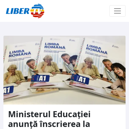
Sari la conținut
Ministerul Educației
anunță înscrierea la