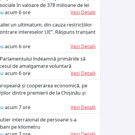
 sociale în valoare de 378 milioane de lei
ău
acum 6 ore
Vezi Detalii
taliei un ultimatum, din cauza restricțiilor
„contrare intereselor UE”. Răspuns tranșant
ău
acum 6 ore
Vezi Detalii
 Parlamentului îndeamnă primăriile să
cesul de amalgamare voluntară
ău
acum 6 ore
Vezi Detalii
uropeană și cooperarea economică, pe
iilor dintre premierii de la Chișinău și
ău
acum 7 ore
Vezi Detalii
utier interraional de persoane s-a
 bani pe kilometru
ău
acum 7 ore
Vezi Detalii