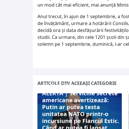
un mod cât mai eficient, mai anunță Minist
Anul trecut, în ajun de 1 septembrie, a fost
de învățământ, urmare a hotărârii Consiliul
decidă ora și data desfășurării festivități
studii. Ca urmare, din cele 1201 școli din 
solemn pe 1 septembrie, duminică, i-ar cele
ARTICOLE DIN ACEEAȘI CATEGORIE
7 august 2026
ALERTĂ | Serviciile secrete
americane avertizează:
Putin ar putea testa
unitatea NATO printr-o
incursiune pe Flancul Estic.
Când ar putea fi lansat