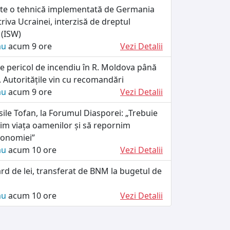
ște o tehnică implementată de Germania
riva Ucrainei, interzisă de dreptul
 (ISW)
ău
acum 9 ore
Vezi Detalii
e pericol de incendiu în R. Moldova până
 Autoritățile vin cu recomandări
ău
acum 9 ore
Vezi Detalii
ile Tofan, la Forumul Diasporei: „Trebuie
im viața oamenilor și să repornim
conomiei”
ău
acum 10 ore
Vezi Detalii
ard de lei, transferat de BNM la bugetul de
ău
acum 10 ore
Vezi Detalii