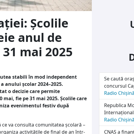
ției: Școlile
eie anul de
u 31 mai 2025
putea stabili în mod independent
Se caută oraș
e a anului școlar 2024–2025.
concursul Cap
tat o decizie care permite
Radio Chișin
 mai, fie pe 31 mai 2025. Școlile care
Republica Mol
aniza evenimentul festiv după
Internațională
Radio Chișin
ă ce va consulta comunitatea școlară –
organiza activitățile de final de an într-
CNAS a finanț