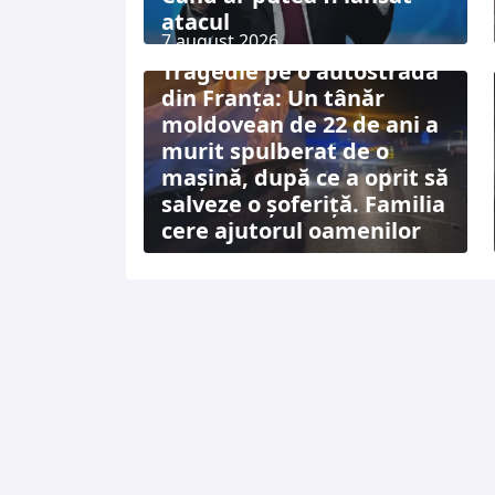
atacul
7 august 2026
Tragedie pe o autostradă
din Franța: Un tânăr
moldovean de 22 de ani a
murit spulberat de o
mașină, după ce a oprit să
salveze o șoferiță. Familia
cere ajutorul oamenilor