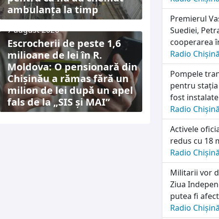
ambulanța la timp
Premierul Vas
7 august 2026
Suediei, Petr
Escrocherii de peste 1,6
cooperarea în
milioane de lei în R.
Radio Chișin
Moldova: O pensionară din
Pompele tran
Chișinău a rămas fără un
pentru stația
milion de lei după un apel
fost instalat
fals de la „SIS și MAI”
Radio Chișin
Activele ofic
redus cu 18 m
Radio Chișin
Militarii vo
Ziua Independ
putea fi afec
Radio Chișin