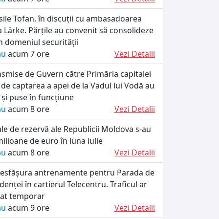
ile Tofan, în discuții cu ambasadoarea
a Lärke. Părțile au convenit să consolideze
 domeniul securității
ău
acum 7 ore
Vezi Detalii
smise de Guvern către Primăria capitalei
 de captarea a apei de la Vadul lui Vodă au
e și puse în funcțiune
ău
acum 8 ore
Vezi Detalii
iale de rezervă ale Republicii Moldova s-au
ilioane de euro în luna iulie
ău
acum 8 ore
Vezi Detalii
r desfășura antrenamente pentru Parada de
enței în cartierul Telecentru. Traficul ar
tat temporar
ău
acum 9 ore
Vezi Detalii