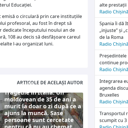
erul Educației.
alte prestații
Radio Chișin
 emisă o circulară prin care instituțiile
ui profesoral, au fost în drept să
Spania îi dă I
lor dedicate începutului noului an de
„injuste” și 
țară, 108 au decis să desfășoare careul
de la Roma
lalte l-au organizat luni.
Radio Chișin
Președintele
continue pro
Radio Chișin
Integrarea e
ARTICOLE DE ACELAȘI AUTOR
7 august 2026
agenda discuț
Tragedie în Italia: Un
Bruxelles
moldovean de 35 de ani a
Radio Chișin
murit la doar o zi după ce a
ajuns la muncă. Șase
Transportul r
persoane sunt cercetate
scumpit cu 3
pentru că nu au chemat
Radio Chișin