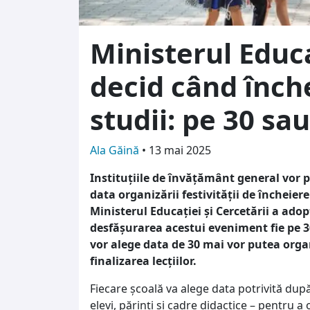
Ministerul Educa
decid când înch
studii: pe 30 sa
Ala Găină
•
13 mai 2025
Instituțiile de învățământ general vor 
data organizării festivității de încheier
Ministerul Educației și Cercetării a adop
desfășurarea acestui eveniment fie pe 30
vor alege data de 30 mai vor putea org
finalizarea lecțiilor.
Fiecare școală va alege data potrivită dup
elevi, părinți și cadre didactice – pentru a 