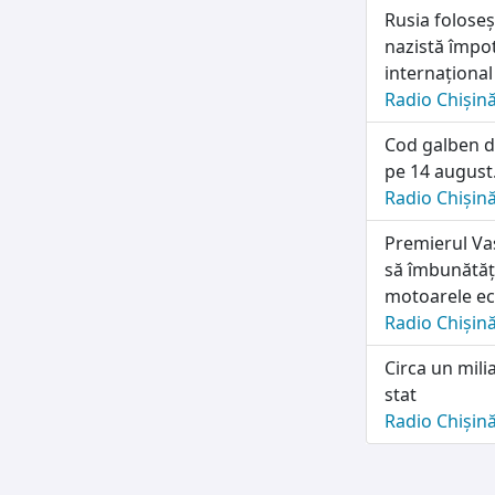
Rusia folose
nazistă împot
internațional
Radio Chișin
Cod galben d
pe 14 august.
Radio Chișin
Premierul Vas
să îmbunătăț
motoarele e
Radio Chișin
Circa un mili
stat
Radio Chișin