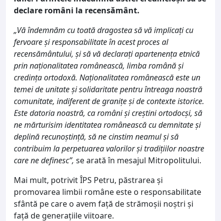
declare români la recensământ.
„Vă îndemnăm cu toată dragostea să vă implicați cu
fervoare și responsabilitate în acest proces al
recensământului, și să vă declarați apartenența etnică
prin naționalitatea românească, limba română și
credința ortodoxă. Naționalitatea românească este un
temei de unitate și solidaritate pentru întreaga noastră
comunitate, indiferent de granițe și de contexte istorice.
Este datoria noastră, ca români și creștini ortodocși, să
ne mărturisim identitatea românească cu demnitate și
deplină recunoștință, să ne cinstim neamul și să
contribuim la perpetuarea valorilor și tradițiilor noastre
care ne definesc”,
se arată în mesajul Mitropolitului.
Mai mult, potrivit ÎPS Petru, păstrarea și
promovarea limbii române este o responsabilitate
sfântă pe care o avem față de strămoșii noștri și
față de generațiile viitoare.