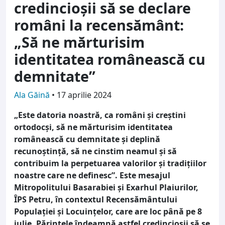
credincioșii să se declare
români la recensământ:
„Să ne mărturisim
identitatea românească cu
demnitate”
Ala Găină
•
17 aprilie 2024
„Este datoria noastră, ca români și creștini
ortodocși, să ne mărturisim identitatea
românească cu demnitate și deplină
recunoștință, să ne cinstim neamul și să
contribuim la perpetuarea valorilor și tradițiilor
noastre care ne definesc”. Este mesajul
Mitropolitului Basarabiei și Exarhul Plaiurilor,
ÎPS Petru, în contextul Recensământului
Populației și Locuințelor, care are loc până pe 8
iulie. Părintele îndeamnă astfel credincioșii să se