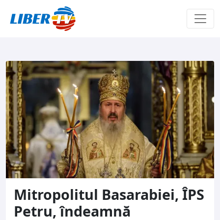
Sari la conținut
Mitropolitul Basarabiei, ÎPS
Petru, îndeamnă