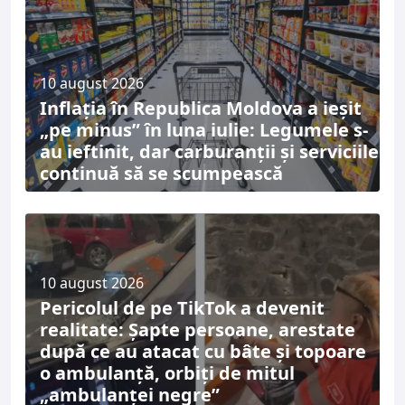
10 august 2026
Inflația în Republica Moldova a ieșit
„pe minus” în luna iulie: Legumele s-
au ieftinit, dar carburanții și serviciile
continuă să se scumpească
10 august 2026
Pericolul de pe TikTok a devenit
realitate: Șapte persoane, arestate
după ce au atacat cu bâte și topoare
o ambulanță, orbiți de mitul
„ambulanței negre”