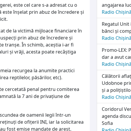
gerei, este cel care s-a adresat cu o
angajarea lu
ă este înșelat prin abuz de încredere și
Radio Chișin
cit.
Regatul Unit 
rcat de la victimă mijloace financiare în
bănci și comp
suspecți prin abuz de încredere și
Radio Chișin
 tranșe. În schimb, aceștia i-ar fi
Promo-LEX: Pa
uri și vrăji, acesta poate recâștiga
dar a avut ca
Radio Chișin
femeia recurgea la anumite practici
Călătorii afl
ea reptilelor, păsărilor, etc).
Udobnoe prim
 este cercetată penal pentru comiterea
și a polițiști
damnată la 7 ani de privațiune de
Radio Chișin
Coridorul Ver
ascundea de oamenii legii într-un
agenda discuț
ținuți de ofițerii INI, iar la solicitarea
Sofia
au fost emise mandate de arest.
Radio Chișin