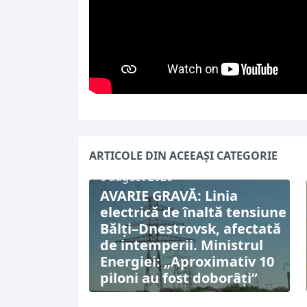
ARTICOLE DIN ACEEAȘI CATEGORIE
6 august 2026
AVARIE GRAVĂ: Linia
electrică de înaltă tensiune
Bălți–Dnestrovsk, afectată
de intemperii. Ministrul
Energiei: „Aproximativ 10
piloni au fost doborâți”