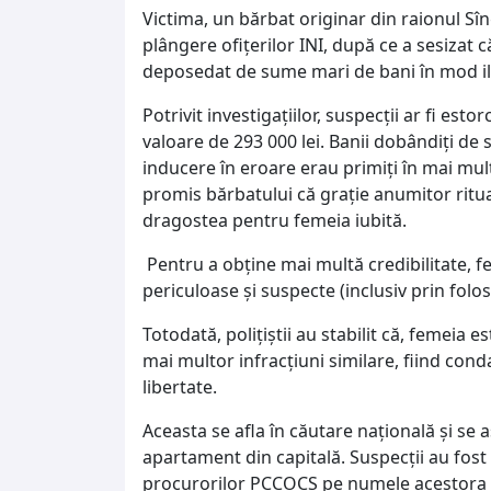
Victima, un bărbat originar din raionul Sîn
plângere ofițerilor INI, după ce a sesizat c
deposedat de sume mari de bani în mod ili
Potrivit investigațiilor, suspecții ar fi esto
valoare de 293 000 lei. Banii dobândiți de 
inducere în eroare erau primiți în mai multe
promis bărbatului că grație anumitor ritual
dragostea pentru femeia iubită.
Pentru a obține mai multă credibilitate, 
periculoase și suspecte (inclusiv prin folosir
Totodată, polițiștii au stabilit că, femeia
mai multor infracțiuni similare, fiind con
libertate.
Aceasta se afla în căutare națională și se 
apartament din capitală. Suspecții au fost re
procurorilor PCCOCS pe numele acestora 