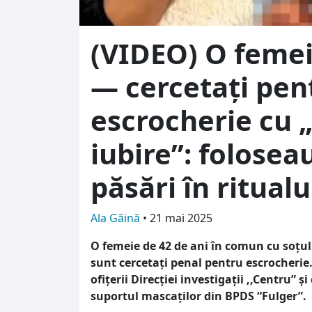
(VIDEO) O femeie
— cercetați pen
escrocherie cu „
iubire”: foloseau
păsări în ritualu
Ala Găină
•
21 mai 2025
O femeie de 42 de ani în comun cu soțul e
sunt cercetați penal pentru escrocherie
ofițerii Direcției investigații ,,Centru” ș
suportul mascaților din BPDS “Fulger”.