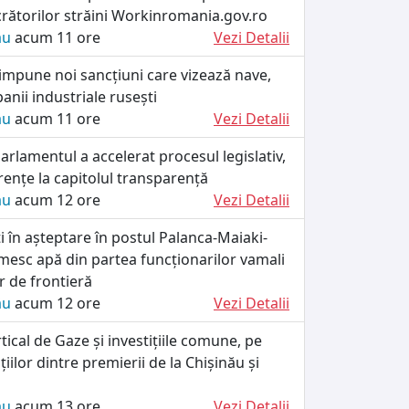
crătorilor străini Workinromania.gov.ro
ău
acum 11 ore
Vezi Detalii
impune noi sancțiuni care vizează nave,
anii industriale rusești
ău
acum 11 ore
Vezi Detalii
rlamentul a accelerat procesul legislativ,
rențe la capitolul transparență
ău
acum 12 ore
Vezi Detalii
ați în așteptare în postul Palanca-Maiaki-
esc apă din partea funcționarilor vamali
lor de frontieră
ău
acum 12 ore
Vezi Detalii
tical de Gaze și investițiile comune, pe
iilor dintre premierii de la Chișinău și
ău
acum 13 ore
Vezi Detalii