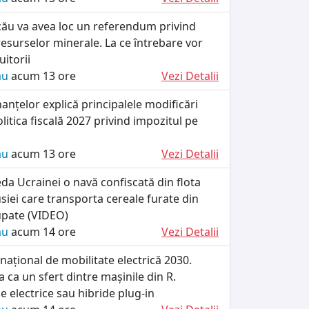
cău va avea loc un referendum privind
esurselor minerale. La ce întrebare vor
itorii
ău
acum 13 ore
Vezi Detalii
nanțelor explică principalele modificări
litica fiscală 2027 privind impozitul pe
ău
acum 13 ore
Vezi Detalii
da Ucrainei o navă confiscată din flota
iei care transporta cereale furate din
cupate (VIDEO)
ău
acum 14 ore
Vezi Detalii
ațional de mobilitate electrică 2030.
 ca un sfert dintre mașinile din R.
e electrice sau hibride plug-in