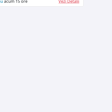
ău
acum 15 ore
Vezi Detalii