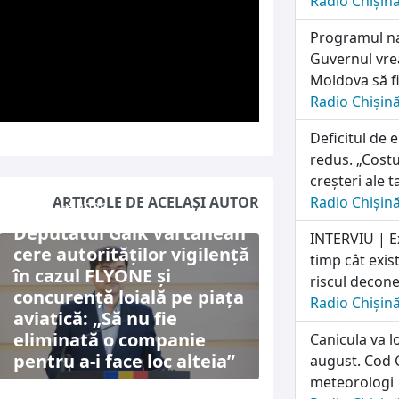
Radio Chișin
Programul naț
Guvernul vrea
Moldova să fi
Radio Chișin
Deficitul de 
redus. „Costu
creșteri ale t
ARTICOLE DE ACELAȘI AUTOR
Radio Chișin
6 august 2026
Deputatul Gaik Vartanean
INTERVIU | E
cere autorităților vigilență
timp cât exis
în cazul FLYONE și
riscul deconec
concurență loială pe piața
Radio Chișin
aviatică: „Să nu fie
eliminată o companie
Canicula va l
pentru a-i face loc alteia”
august. Cod G
meteorologi