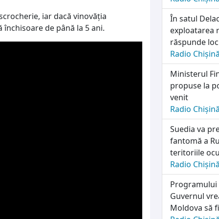
escrocherie, iar dacă vinovăția
În satul Dela
ă închisoare de până la 5 ani.
exploatarea r
răspunde locu
Radio Chișin
Ministerul Fi
propuse la po
venit
Radio Chișin
Suedia va pre
fantomă a Rus
teritoriile o
Radio Chișin
Programului n
Guvernul vrea
Moldova să fi