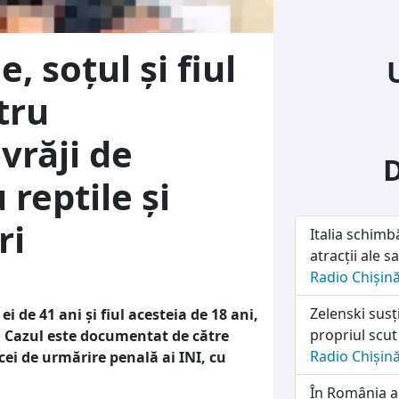
, soțul și fiul
tru
vrăji de
 reptile și
ri
Italia schimb
atracții ale sa
Radio Chișin
Zelenski susț
i de 41 ani și fiul acesteia de 18 ani,
propriul scut
. Cazul este documentat de către
Radio Chișin
i cei de urmărire penală ai INI, cu
În România a