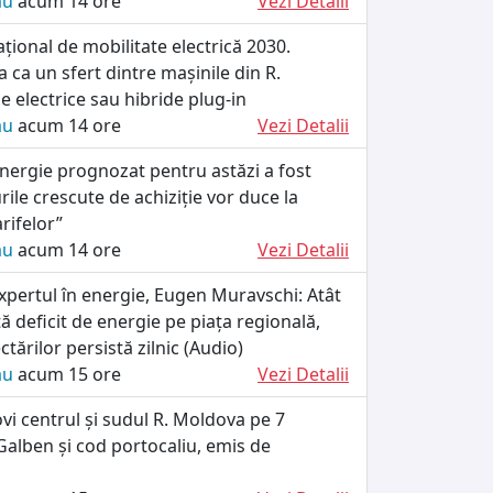
ău
acum 14 ore
Vezi Detalii
ional de mobilitate electrică 2030.
 ca un sfert dintre mașinile din R.
e electrice sau hibride plug-in
ău
acum 14 ore
Vezi Detalii
energie prognozat pentru astăzi a fost
rile crescute de achiziție vor duce la
arifelor”
ău
acum 14 ore
Vezi Detalii
xpertul în energie, Eugen Muravschi: Atât
tă deficit de energie pe piața regională,
tărilor persistă zilnic (Audio)
ău
acum 15 ore
Vezi Detalii
ovi centrul și sudul R. Moldova pe 7
alben și cod portocaliu, emis de