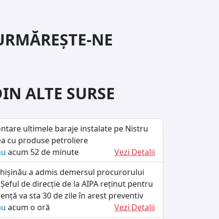
URMĂREȘTE-NE
DIN ALTE SURSE
tare ultimele baraje instalate pe Nistru
a cu produse petroliere
ău
acum 52 de minute
Vezi Detalii
Chișinău a admis demersul procurorului
 Șeful de direcție de la AIPA reținut pentru
uență va sta 30 de zile în arest preventiv
ău
acum o oră
Vezi Detalii