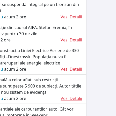
er se suspendă integral pe un tronson din
i
ău
acum 2 ore
Vezi Detalii
cție din cadrul AIPA, Ștefan Eremia, în
iv pentru 30 de zile
2 ore
Vezi Detalii
onstrucția Liniei Electrice Aeriene de 330
ălți –Dnestrovsk. Populația nu va fi
ntreruperi ale energiei electrice
ău
acum 2 ore
Vezi Detalii
nală a celor aflați sub restricții
e sunt peste 5 900 de subiecți. Autoritățile
 nou sistem de evidență
ău
acum 2 ore
Vezi Detalii
tanțiale ale carburanților auto. Cât vor
a și motorina în weekend