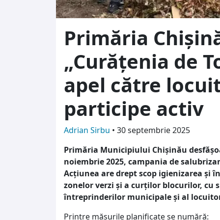
Primăria Chișin
„Curățenia de T
apel către locuit
participe activ
Adrian Sirbu
•
30 septembrie 2025
Primăria Municipiului Chișinău desfășoa
noiembrie 2025, campania de salubriza
Acțiunea are drept scop igienizarea și î
zonelor verzi și a curților blocurilor, cu 
întreprinderilor municipale și al locuitor
Printre măsurile planificate se numără: