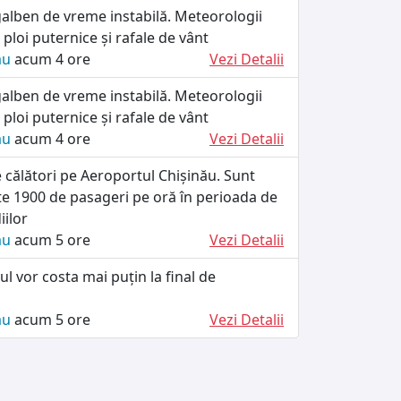
alben de vreme instabilă. Meteorologii
loi puternice și rafale de vânt
ău
acum 4 ore
Vezi Detalii
alben de vreme instabilă. Meteorologii
loi puternice și rafale de vânt
ău
acum 4 ore
Vezi Detalii
e călători pe Aeroportul Chișinău. Sunt
te 1900 de pasageri pe oră în perioada de
iilor
ău
acum 5 ore
Vezi Detalii
ul vor costa mai puțin la final de
ău
acum 5 ore
Vezi Detalii