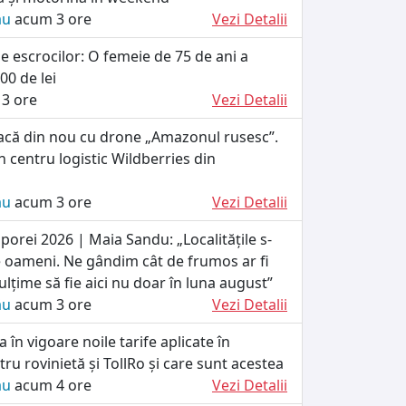
ău
acum 3 ore
Vezi Detalii
le escrocilor: O femeie de 75 de ani a
00 de lei
3 ore
Vezi Detalii
tacă din nou cu drone „Amazonul rusesc”.
n centru logistic Wildberries din
ău
acum 3 ore
Vezi Detalii
orei 2026 | Maia Sandu: „Localitățile s-
 oameni. Ne gândim cât de frumos ar fi
lțime să fie aici nu doar în luna august”
ău
acum 3 ore
Vezi Detalii
 în vigoare noile tarife aplicate în
u rovinietă și TollRo și care sunt acestea
ău
acum 4 ore
Vezi Detalii