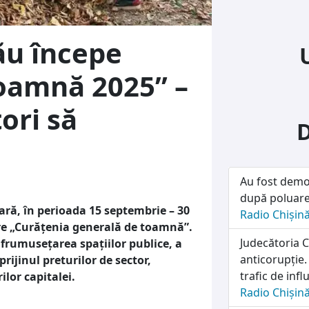
ău începe
oamnă 2025” –
ori să
Au fost demon
după poluare
ră, în perioada 15 septembrie – 30
Radio Chișin
re „Curățenia generală de toamnă”.
Judecătoria 
nfrumusețarea spațiilor publice, a
anticorupție.
sprijinul preturilor de sector,
trafic de infl
ilor capitalei.
Radio Chișin