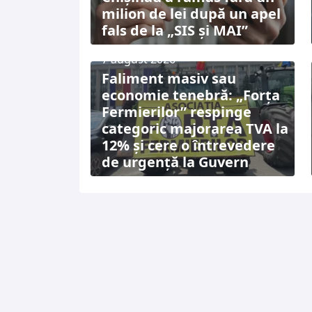
milion de lei după un apel
fals de la „SIS și MAI”
7 august 2026
Faliment masiv sau
economie tenebră: „Forța
Fermierilor” respinge
categoric majorarea TVA la
12% și cere o întrevedere
de urgență la Guvern