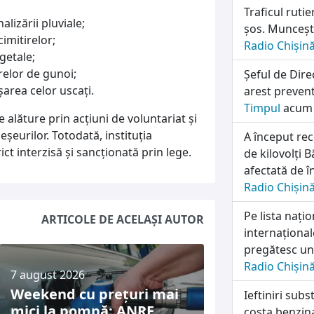
Traficul ruti
lizării pluviale;
șos. Munceșt
cimitirelor;
Radio Chișin
getale;
relor de gunoi;
Șeful de Dire
șarea celor uscați.
arest prevent
Timpul
acum 
alăture prin acțiuni de voluntariat și
eșeurilor. Totodată, instituția
A început rec
ct interzisă și sancționată prin lege.
de kilovolți B
afectată de î
Radio Chișin
Pe lista națio
ARTICOLE DE ACELAȘI AUTOR
internațional
pregătesc un
Radio Chișin
7 august 2026
Weekend cu prețuri mai
Ieftiniri subs
mici la pompă: ANRE
costa benzin