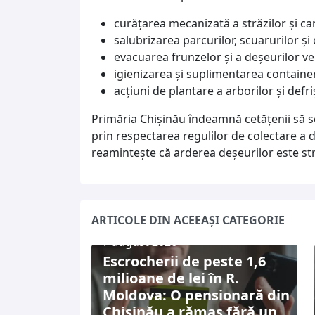
curățarea mecanizată a străzilor și cana
salubrizarea parcurilor, scuarurilor și 
evacuarea frunzelor și a deșeurilor ve
igienizarea și suplimentarea containe
acțiuni de plantare a arborilor și defri
Primăria Chișinău îndeamnă cetățenii să se 
prin respectarea regulilor de colectare a d
reamintește că arderea deșeurilor este stri
ARTICOLE DIN ACEEAȘI CATEGORIE
7 august 2026
Escrocherii de peste 1,6
milioane de lei în R.
Moldova: O pensionară din
Chișinău a rămas fără un