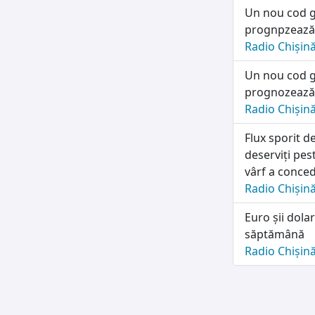
Un nou cod g
prognpzează p
Radio Chișin
Un nou cod g
prognozează p
Radio Chișin
Flux sporit d
deserviți pes
vârf a conced
Radio Chișin
Euro șii dolar
săptămână
Radio Chișin