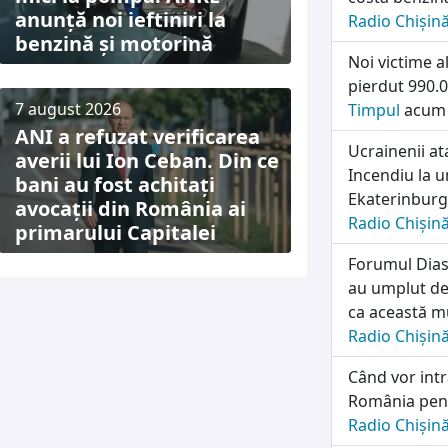
anunță noi ieftiniri la
Radio Chișin
benzină și motorină
Noi victime a
pierdut 990.0
7 august 2026
Timpul
acum 
ANI a refuzat verificarea
Ucrainenii a
averii lui Ion Ceban. Din ce
Incendiu la u
bani au fost achitați
Ekaterinburg
avocații din România ai
Radio Chișin
primarului Capitalei
Forumul Diasp
au umplut de
ca această mu
Radio Chișin
Când vor intra
România pentr
Radio Chișin