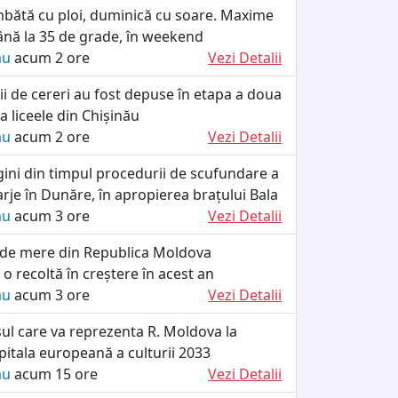
ătă cu ploi, duminică cu soare. Maxime
ână la 35 de grade, în weekend
ău
acum 2 ore
Vezi Detalii
i de cereri au fost depuse în etapa a doua
a liceele din Chișinău
ău
acum 2 ore
Vezi Detalii
ini din timpul procedurii de scufundare a
rje în Dunăre, în apropierea brațului Bala
ău
acum 3 ore
Vezi Detalii
 de mere din Republica Moldova
 recoltă în creștere în acest an
ău
acum 3 ore
Vezi Detalii
ul care va reprezenta R. Moldova la
itala europeană a culturii 2033
ău
acum 15 ore
Vezi Detalii