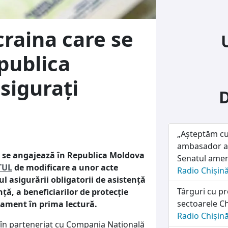
craina care se
publica
sigurați
„Așteptăm cu
ambasador al
e se angajează în Republica Moldova
Senatul amer
TUL
de modificare a unor acte
Radio Chișin
 asigurării obligatorii de asistență
Târguri cu pr
ță, a beneficiarilor de protecție
sectoarele Ch
lament în prima lectură.
Radio Chișin
i în parteneriat cu Compania Națională