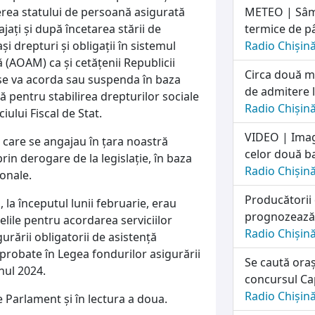
rea statului de persoană asigurată
METEO | Sâmb
ați și după încetarea stării de
termice de p
i drepturi și obligații în sistemul
Radio Chișin
ă (AOAM) ca și cetățenii Republicii
Circa două mi
se va acorda sau suspenda în baza
de admitere l
 pentru stabilirea drepturilor sociale
Radio Chișin
iului Fiscal de Stat.
VIDEO | Imag
 care se angajau în țara noastră
celor două ba
rin derogare de la legislație, în baza
Radio Chișin
ionale.
Producătorii
 la începutul lunii februarie, erau
prognozează o
elile pentru acordarea serviciilor
Radio Chișin
urării obligatorii de asistență
aprobate în Legea fondurilor asigurării
Se caută oraș
nul 2024.
concursul Cap
Radio Chișin
 Parlament și în lectura a doua.