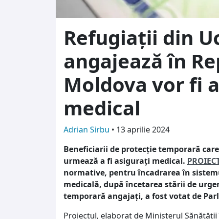
Refugiații din U
angajează în Re
Moldova vor fi a
medical
Adrian Sirbu
•
13 aprilie 2024
Beneficiarii de protecție temporară car
urmează a fi asigurați medical.
PROIEC
normative, pentru încadrarea în sistemul
medicală, după încetarea stării de urgen
temporară angajați, a fost votat de Par
Proiectul, elaborat de Ministerul Sănătăți