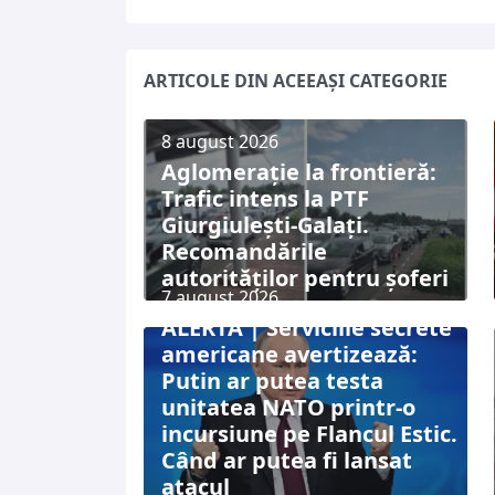
ARTICOLE DIN ACEEAȘI CATEGORIE
8 august 2026
Aglomerație la frontieră:
Trafic intens la PTF
Giurgiulești-Galați.
Recomandările
autorităților pentru șoferi
7 august 2026
ALERTĂ | Serviciile secrete
americane avertizează:
Putin ar putea testa
unitatea NATO printr-o
incursiune pe Flancul Estic.
Când ar putea fi lansat
atacul