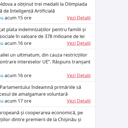
dova a obținut trei medalii la Olimpiada
 de Inteligență Artificială
ău
acum 15 ore
Vezi Detalii
at plata indemnizațiilor pentru familii și
 sociale în valoare de 378 milioane de lei
ău
acum 16 ore
Vezi Detalii
taliei un ultimatum, din cauza restricțiilor
„contrare intereselor UE”. Răspuns tranșant
ău
acum 16 ore
Vezi Detalii
 Parlamentului îndeamnă primăriile să
cesul de amalgamare voluntară
ău
acum 17 ore
Vezi Detalii
uropeană și cooperarea economică, pe
iilor dintre premierii de la Chișinău și