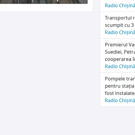
Radio Chișin
Transportul r
scumpit cu 3
Radio Chișin
Premierul Vas
Suediei, Petr
cooperarea în
Radio Chișin
Pompele tran
pentru stația
fost instalat
Radio Chișin