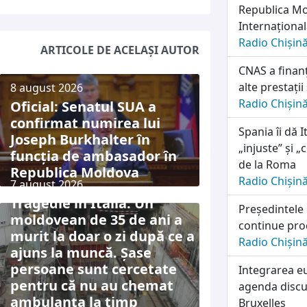
Republica Mol
Internațională
Radio Chișin
ARTICOLE DE ACELAȘI AUTOR
CNAS a finanț
alte prestații
8 august 2026
Radio Chișin
Oficial: Senatul SUA a
confirmat numirea lui
Spania îi dă I
Joseph Burkhalter în
„injuste” și 
funcția de ambasador în
de la Roma
Republica Moldova
Radio Chișin
7 august 2026
Tragedie în Italia: Un
Președintele
moldovean de 35 de ani a
continue pro
murit la doar o zi după ce a
Radio Chișin
ajuns la muncă. Șase
persoane sunt cercetate
Integrarea e
pentru că nu au chemat
agenda discuț
ambulanța la timp
Bruxelles