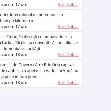
ău
acum 17 ore
Vezi Detalii
utier interraional de persoane s-a
 bani pe kilometru
ău
acum 17 ore
Vezi Detalii
ile Tofan, în discuții cu ambasadoarea
a Lärke. Părțile au convenit să consolideze
 domeniul securității
ău
acum 18 ore
Vezi Detalii
smise de Guvern către Primăria capitalei
 de captarea a apei de la Vadul lui Vodă au
e și puse în funcțiune
ău
acum 18 ore
Vezi Detalii