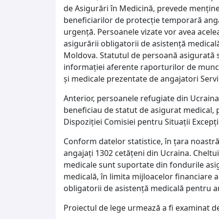
de Asigurări în Medicină, prevede menține
beneficiarilor de protecție temporară angaj
urgență. Persoanele vizate vor avea aceleaș
asigurării obligatorii de asistență medical
Moldova. Statutul de persoană asigurată 
informației aferente raporturilor de muncă
și medicale prezentate de angajatori Servic
Anterior, persoanele refugiate din Ucraina
beneficiau de statut de asigurat medical, p
Dispoziției Comisiei pentru Situații Excepț
Conform datelor statistice, în țara noastră,
angajați 1302 cetățeni din Ucraina. Cheltui
medicale sunt suportate din fondurile asig
medicală, în limita mijloacelor financiare 
obligatorii de asistență medicală pentru a
Proiectul de lege urmează a fi examinat de