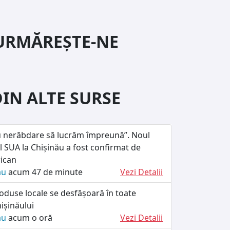
URMĂREȘTE-NE
DIN ALTE SURSE
 nerăbdare să lucrăm împreună”. Noul
 SUA la Chișinău a fost confirmat de
ican
ău
acum 47 de minute
Vezi Detalii
oduse locale se desfășoară în toate
ișinăului
ău
acum o oră
Vezi Detalii