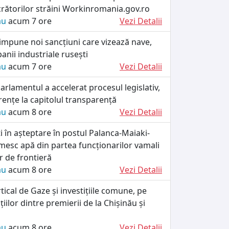
crătorilor străini Workinromania.gov.ro
ău
acum 7 ore
Vezi Detalii
impune noi sancțiuni care vizează nave,
anii industriale rusești
ău
acum 7 ore
Vezi Detalii
rlamentul a accelerat procesul legislativ,
rențe la capitolul transparență
ău
acum 8 ore
Vezi Detalii
ați în așteptare în postul Palanca-Maiaki-
esc apă din partea funcționarilor vamali
lor de frontieră
ău
acum 8 ore
Vezi Detalii
tical de Gaze și investițiile comune, pe
iilor dintre premierii de la Chișinău și
ău
acum 8 ore
Vezi Detalii