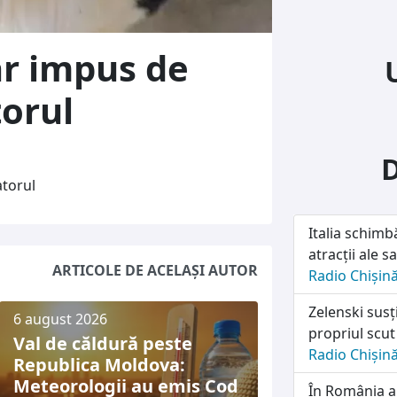
ar impus de
orul
atorul
Italia schimb
atracții ale sa
ARTICOLE DE ACELAȘI AUTOR
Radio Chișin
Zelenski susț
6 august 2026
propriul scut
Val de căldură peste
Radio Chișin
Republica Moldova:
Meteorologii au emis Cod
În România a