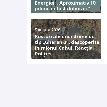
Energiei: „Aproximativ 10
piloni au fost doborâți”
5 august 2026
Resturi ale unei drone de
tip „Gheran-2”, descoperite
în raionul Cahul. Reacția
Poliției