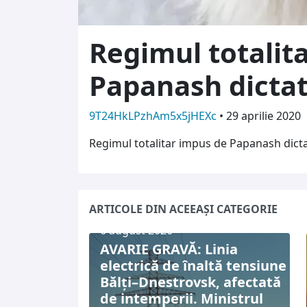
Regimul totalit
Papanash dictat
9T24HkLPzhAm5x5jHEXc
•
29 aprilie 2020
Regimul totalitar impus de Papanash dict
ARTICOLE DIN ACEEAȘI CATEGORIE
6 august 2026
AVARIE GRAVĂ: Linia
electrică de înaltă tensiune
Bălți–Dnestrovsk, afectată
de intemperii. Ministrul