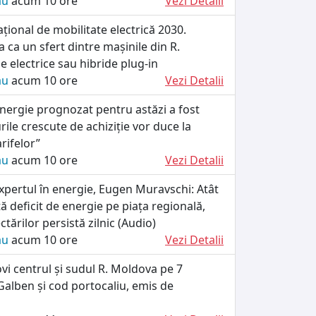
ău
acum 10 ore
Vezi Detalii
ional de mobilitate electrică 2030.
 ca un sfert dintre mașinile din R.
e electrice sau hibride plug-in
ău
acum 10 ore
Vezi Detalii
energie prognozat pentru astăzi a fost
rile crescute de achiziție vor duce la
arifelor”
ău
acum 10 ore
Vezi Detalii
xpertul în energie, Eugen Muravschi: Atât
tă deficit de energie pe piața regională,
tărilor persistă zilnic (Audio)
ău
acum 10 ore
Vezi Detalii
ovi centrul și sudul R. Moldova pe 7
alben și cod portocaliu, emis de