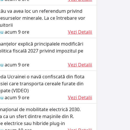
cău va avea loc un referendum privind
esurselor minerale. La ce întrebare vor
itorii
ău
acum 9 ore
Vezi Detalii
nanțelor explică principalele modificări
litica fiscală 2027 privind impozitul pe
ău
acum 9 ore
Vezi Detalii
da Ucrainei o navă confiscată din flota
iei care transporta cereale furate din
cupate (VIDEO)
ău
acum 9 ore
Vezi Detalii
ațional de mobilitate electrică 2030.
 ca un sfert dintre mașinile din R.
e electrice sau hibride plug-in