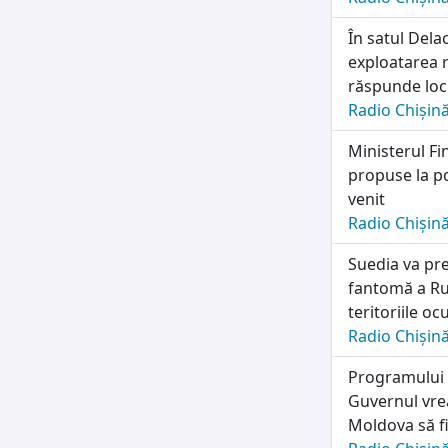
În satul Dela
exploatarea r
răspunde locu
Radio Chișin
Ministerul Fi
propuse la po
venit
Radio Chișin
Suedia va pre
fantomă a Rus
teritoriile o
Radio Chișin
Programului n
Guvernul vrea
Moldova să fi