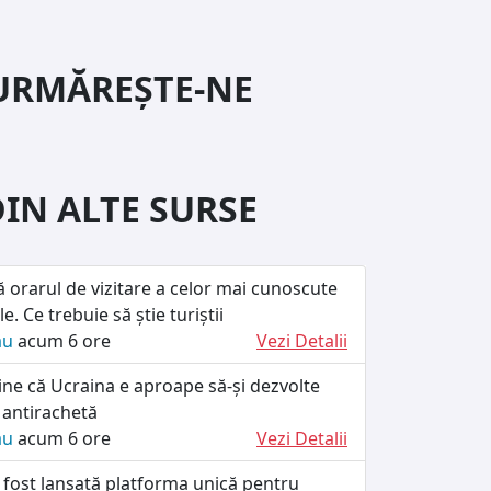
URMĂREȘTE-NE
DIN ALTE SURSE
ă orarul de vizitare a celor mai cunoscute
le. Ce trebuie să știe turiștii
ău
acum 6 ore
Vezi Detalii
ine că Ucraina e aproape să-și dezvolte
 antirachetă
ău
acum 6 ore
Vezi Detalii
 fost lansată platforma unică pentru