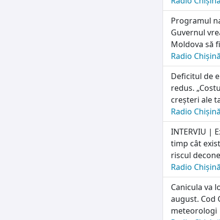
Radio Chișin
Programul naț
Guvernul vrea
Moldova să fi
Radio Chișin
Deficitul de 
redus. „Costu
creșteri ale t
Radio Chișin
INTERVIU | E
timp cât exis
riscul deconec
Radio Chișin
Canicula va l
august. Cod G
meteorologi