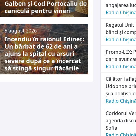
Galben și Cod Portocaliu de
angajarea lu
caniculă pentru vineri
Radio Chișin
Regatul Unit 
5 august 2026
bănci și comp
Incendiu în raionul Edineț:
Radio Chișin
Un bărbat de 62 de ani a
Promo-LEX: Pa
ajuns la spital cu arsuri
dar a avut ca
severe după ce a încercat
Radio Chișin
să stingă singur flăcările
Călătorii afl
Udobnoe prim
și a polițiști
Radio Chișin
Coridorul Ver
agenda discuț
Sofia
Radio Chișin