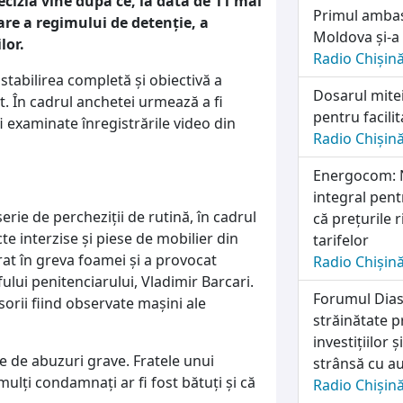
ecizia vine după ce, la data de 11 mai
Primul ambas
are a regimului de detenție, a
Moldova și-a 
lor.
Radio Chișin
stabilirea completă și obiectivă a
Dosarul mitei
t. În cadrul anchetei urmează a fi
pentru facili
i examinate înregistrările video din
Radio Chișin
Energocom: N
integral pent
erie de percheziții de rutină, în cadrul
că prețurile 
te interzise și piese de mobilier din
tarifelor
trat în greva foamei și a provocat
Radio Chișin
lui penitenciarului, Vladimir Barcari.
Forumul Dias
sorii fiind observate mașini ale
străinătate 
investițiilor
ne de abuzuri grave. Fratele unui
strânsă cu au
mulți condamnați ar fi fost bătuți și că
Radio Chișin