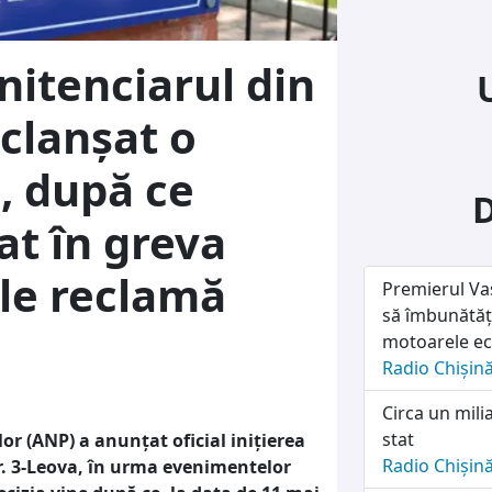
nitenciarul din
clanșat o
, după ce
rat în greva
ele reclamă
Premierul Vas
să îmbunătăț
motoarele e
Radio Chișin
Circa un mili
stat
r (ANP) a anunțat oficial inițierea
Radio Chișin
r. 3-Leova, în urma evenimentelor