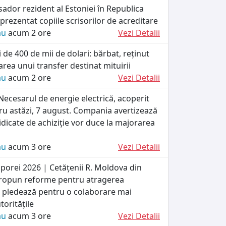
ador rezident al Estoniei în Republica
prezentat copiile scrisorilor de acreditare
ău
acum 2 ore
Vezi Detalii
 de 400 de mii de dolari: bărbat, reținut
tarea unui transfer destinat mituirii
ău
acum 2 ore
Vezi Detalii
ecesarul de energie electrică, acoperit
ru astăzi, 7 august. Compania avertizează
ridicate de achiziție vor duce la majorarea
ău
acum 3 ore
Vezi Detalii
porei 2026 | Cetățenii R. Moldova din
propun reforme pentru atragerea
 și pledează pentru o colaborare mai
toritățile
ău
acum 3 ore
Vezi Detalii