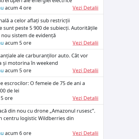
ntreruperi ale energiei electrice
ău
acum 4 ore
Vezi Detalii
nală a celor aflați sub restricții
e sunt peste 5 900 de subiecți. Autoritățile
 nou sistem de evidență
ău
acum 5 ore
Vezi Detalii
tanțiale ale carburanților auto. Cât vor
a și motorina în weekend
ău
acum 5 ore
Vezi Detalii
le escrocilor: O femeie de 75 de ani a
00 de lei
5 ore
Vezi Detalii
tacă din nou cu drone „Amazonul rusesc”.
n centru logistic Wildberries din
ău
acum 6 ore
Vezi Detalii