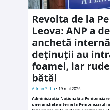
Revolta de la Pe
Leova: ANP a de
anchetă internă
deținuții au int
foamei, iar rud
bătăi
Adrian Sirbu
•
19 mai 2026
Administrația Națională a Penitenciarelo
unei anchete interne la Penitenciarul n