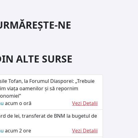
URMĂREȘTE-NE
DIN ALTE SURSE
ile Tofan, la Forumul Diasporei: „Trebuie
im viața oamenilor și să repornim
conomiei”
ău
acum o oră
Vezi Detalii
ard de lei, transferat de BNM la bugetul de
ău
acum 2 ore
Vezi Detalii