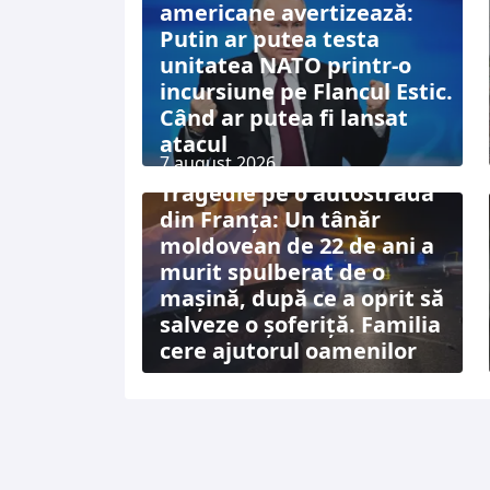
americane avertizează:
Putin ar putea testa
unitatea NATO printr-o
incursiune pe Flancul Estic.
Când ar putea fi lansat
atacul
7 august 2026
Tragedie pe o autostradă
din Franța: Un tânăr
moldovean de 22 de ani a
murit spulberat de o
mașină, după ce a oprit să
salveze o șoferiță. Familia
cere ajutorul oamenilor