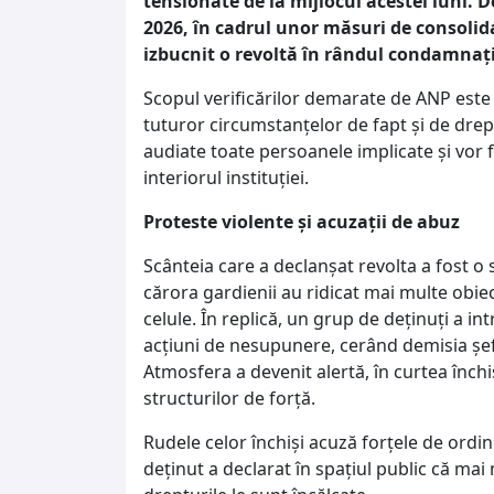
tensionate de la mijlocul acestei luni. D
2026, în cadrul unor măsuri de consolid
izbucnit o revoltă în rândul condamnați
Scopul verificărilor demarate de ANP este 
tuturor circumstanțelor de fapt și de drep
audiate toate persoanele implicate și vor f
interiorul instituției.
Proteste violente și acuzații de abuz
Scânteia care a declanșat revolta a fost o s
cărora gardienii au ridicat mai multe obiec
celule. În replică, un grup de deținuți a in
acțiuni de nesupunere, cerând demisia șefu
Atmosfera a devenit alertă, în curtea închi
structurilor de forță.
Rudele celor închiși acuză forțele de ordi
deținut a declarat în spațiul public că mai 