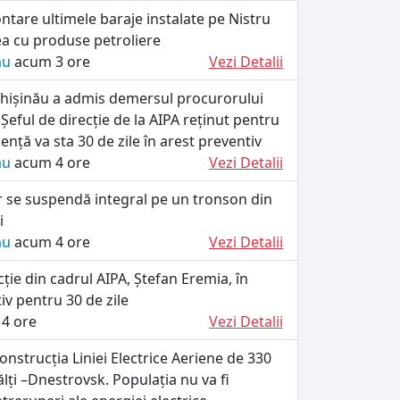
tare ultimele baraje instalate pe Nistru
a cu produse petroliere
ău
acum 3 ore
Vezi Detalii
Chișinău a admis demersul procurorului
 Șeful de direcție de la AIPA reținut pentru
uență va sta 30 de zile în arest preventiv
ău
acum 4 ore
Vezi Detalii
er se suspendă integral pe un tronson din
i
ău
acum 4 ore
Vezi Detalii
cție din cadrul AIPA, Ștefan Eremia, în
iv pentru 30 de zile
4 ore
Vezi Detalii
onstrucția Liniei Electrice Aeriene de 330
ălți –Dnestrovsk. Populația nu va fi