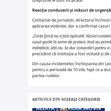
drepturile le sunt încălcate.
Reacția conducerii și măsuri de urgență
Contactat de jurnaliști, directorul închiso
aplicarea violenței, dar a confirmat cazur
„
Forța fizică nu a fost aplicată. Niciun condam
cusut gurile în semn de protest, însă au primit
mănâncă, alții nu. Se duc convorbiri pentru a 
precizând că instituția a fost vizitată și d
Din cauza incidentelor, închisoarea din Leo
pentru o perioadă de 10 zile, fapt ce a dus
partea rudelor.
ARTICOLE DIN ACEEAȘI CATEGORIE
7 august 2026
ALERTĂ | Serviciile secrete