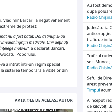
Au fost demon
după poluare
Radio Chișin
rii, Vladimir Barcari, a negat vehement
i extreme de protest:
Judecătoria 
anticorupție.
nat nu a fost bătut. Doi deținuți și-au
trafic de infl
 imediat îngrijiri medicale. Unii deținuți
Radio Chișin
înțelege motivul”,
a declarat Barcari,
e Avocatul Poporului.
Traficul ruti
șos. Munceșt
va a intrat într-un regim special
Radio Chișin
 la sistarea temporară a vizitelor din
Șeful de Dire
arest prevent
Timpul
acum 
ARTICOLE DE ACELAȘI AUTOR
A început rec
7 august 2026
de kilovolți B
Tragedie în Italia: Un