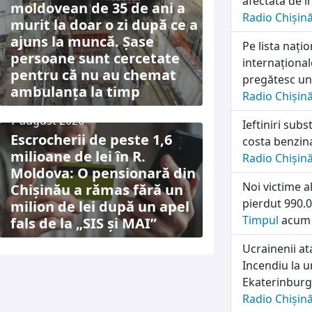
afectată de î
moldovean de 35 de ani a
Radio Chișin
murit la doar o zi după ce a
ajuns la muncă. Șase
Pe lista națio
persoane sunt cercetate
internațional
pentru că nu au chemat
pregătesc un
ambulanța la timp
Radio Chișin
7 august 2026
Ieftiniri subs
Escrocherii de peste 1,6
costa benzin
milioane de lei în R.
Radio Chișin
Moldova: O pensionară din
Noi victime a
Chișinău a rămas fără un
pierdut 990.0
milion de lei după un apel
Timpul
acum 
fals de la „SIS și MAI”
Ucrainenii a
Incendiu la u
Ekaterinburg
Radio Chișin