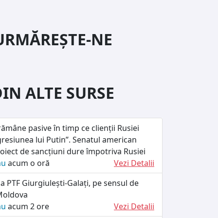
URMĂREȘTE-NE
DIN ALTE SURSE
ămâne pasive în timp ce clienții Rusiei
resiunea lui Putin”. Senatul american
iect de sancțiuni dure împotriva Rusiei
ău
acum o oră
Vezi Detalii
la PTF Giurgiulești-Galați, pe sensul de
 Moldova
ău
acum 2 ore
Vezi Detalii