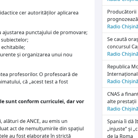
Producătorii
didactice cer autorităților aplicarea
prognozează o
Radio Chișin
 ajustarea punctajului de promovare;
Se caută oraș
 subiectelor;
concursul Cap
echitabile;
Radio Chișin
 curente și organizarea unui nou
Republica Mol
Internațională
atea profesorilor. O profesoară de
Radio Chișin
matului, că „acest test a fost
CNAS a finanț
le sunt conform curriculei, dar vor
alte prestații
Radio Chișin
ii, alături de ANCE, au emis un
Spania îi dă I
luat act de nemulțumirile din spațiul
„injuste” și 
ele au fost elaborate în strictă
de la Roma