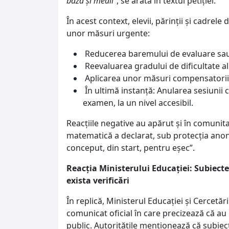
bază și medii”
, se arată în textul petiției.
În acest context, elevii, părinții și cadrele 
unor măsuri urgente:
Reducerea baremului de evaluare sau
Reevaluarea gradului de dificultate al
Aplicarea unor măsuri compensatorii 
În ultimă instanță: Anularea sesiunii
examen, la un nivel accesibil.
Reacțiile negative au apărut și în comunit
matematică a declarat, sub protecția anoni
conceput, din start, pentru eșec”.
Reacția Ministerului Educației: Subiecte
exista verificări
În replică, Ministerul Educației și Cercetăr
comunicat oficial în care precizează că au 
public. Autoritățile menționează că subiect