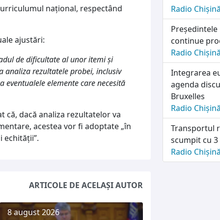
urriculumul național, respectând
Radio Chișin
Președintele
ale ajustări:
continue pro
Radio Chișin
ul de dificultate al unor itemi și
 analiza rezultatele probei, inclusiv
Integrarea e
ica eventualele elemente care necesită
agenda discuț
Bruxelles
Radio Chișin
 că, dacă analiza rezultatelor va
entare, acestea vor fi adoptate „în
Transportul r
 echității”.
scumpit cu 3
Radio Chișin
ARTICOLE DE ACELAȘI AUTOR
8 august 2026