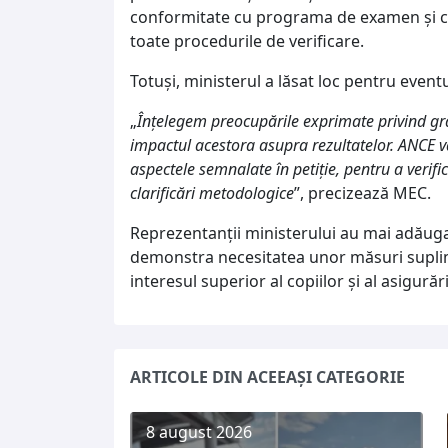
conformitate cu programa de examen și c
toate procedurile de verificare.
Totuși, ministerul a lăsat loc pentru eventu
„
Înțelegem preocupările exprimate privind grad
impactul acestora asupra rezultatelor. ANCE va
aspectele semnalate în petiție, pentru a verif
clarificări metodologice
”, precizează MEC.
Reprezentanții ministerului au mai adăugat
demonstra necesitatea unor măsuri suplim
interesul superior al copiilor și al asigurării
ARTICOLE DIN ACEEAȘI CATEGORIE
8 august 2026