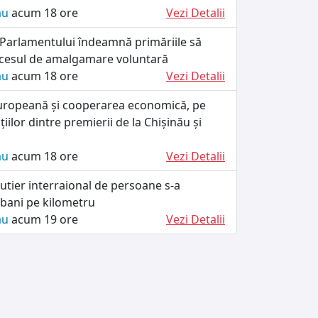
ău
acum 18 ore
Vezi Detalii
 Parlamentului îndeamnă primăriile să
cesul de amalgamare voluntară
ău
acum 18 ore
Vezi Detalii
uropeană și cooperarea economică, pe
iilor dintre premierii de la Chișinău și
ău
acum 18 ore
Vezi Detalii
utier interraional de persoane s-a
 bani pe kilometru
ău
acum 19 ore
Vezi Detalii