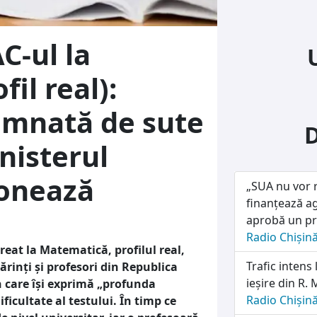
C-ul la
il real):
semnată de sute
nisterul
ionează
„SUA nu vor r
finanțează ag
aprobă un pro
Radio Chișin
eat la Matematică, profilul real,
Trafic intens 
părinți și profesori din Republica
ieșire din R.
 care își exprimă „profunda
Radio Chișin
ficultate al testului. În timp ce