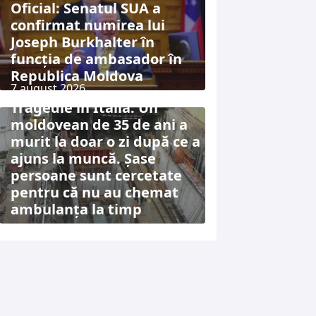
Oficial: Senatul SUA a
confirmat numirea lui
Joseph Burkhalter în
funcția de ambasador în
Republica Moldova
7 august 2026
Tragedie în Italia: Un
moldovean de 35 de ani a
murit la doar o zi după ce a
ajuns la muncă. Șase
persoane sunt cercetate
pentru că nu au chemat
ambulanța la timp