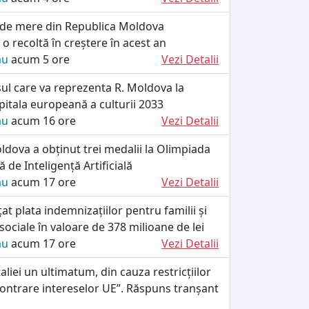
 de mere din Republica Moldova
 recoltă în creștere în acest an
ău
acum 5 ore
Vezi Detalii
ul care va reprezenta R. Moldova la
itala europeană a culturii 2033
ău
acum 16 ore
Vezi Detalii
dova a obținut trei medalii la Olimpiada
 de Inteligență Artificială
ău
acum 17 ore
Vezi Detalii
at plata indemnizațiilor pentru familii și
 sociale în valoare de 378 milioane de lei
ău
acum 17 ore
Vezi Detalii
taliei un ultimatum, din cauza restricțiilor
„contrare intereselor UE”. Răspuns tranșant