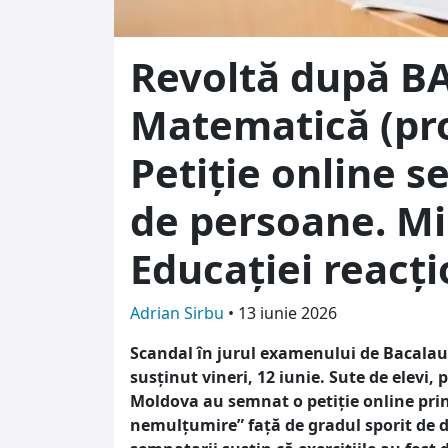
Revoltă după BA
Matematică (prof
Petiție online 
de persoane. Mi
Educației reacț
Adrian Sirbu
•
13 iunie 2026
Scandal în jurul examenului de Bacalaur
susținut vineri, 12 iunie. Sute de elevi, 
Moldova au semnat o petiție online prin
nemulțumire” față de gradul sporit de di