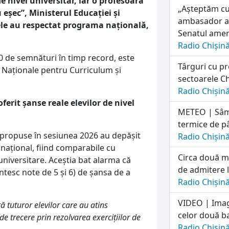
de nivel universitar, iar o profesoară
„Așteptăm cu
 eșec”, Ministerul Educației și
ambasador al
tele au respectat programa națională,
Senatul amer
Radio Chișin
00 de semnături în timp record, este
Târguri cu pr
i Naționale pentru Curriculum și
sectoarele Ch
Radio Chișin
erit șanse reale elevilor de nivel
METEO | Sâmb
termice de p
 propuse în sesiunea 2026 au depășit
Radio Chișin
național, fiind comparabile cu
Circa două mi
niversitare. Aceștia bat alarma că
de admitere l
țintesc note de 5 și 6) de șansa de a
Radio Chișin
VIDEO | Imag
tuturor elevilor care au atins
celor două ba
 trecere prin rezolvarea exercițiilor de
Radio Chișin