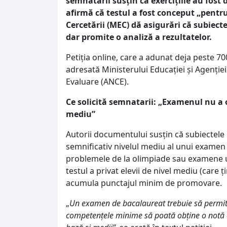
semnatarii susțin că exercițiile au fost 
afirmă că testul a fost conceput „pentru
Cercetării (MEC) dă asigurări că subiec
dar promite o analiză a rezultatelor.
Petiția online, care a adunat deja peste 7
adresată Ministerului Educației și Agenție
Evaluare (ANCE).
Ce solicită semnatarii: „Examenul nu a of
mediu”
Autorii documentului susțin că subiectele
semnificativ nivelul mediu al unui examen 
problemele de la olimpiade sau examene u
testul a privat elevii de nivel mediu (care 
acumula punctajul minim de promovare.
„
Un examen de bacalaureat trebuie să permită 
competențele minime să poată obține o notă de