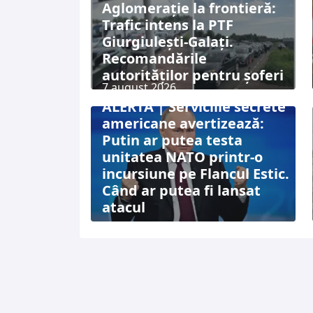
Aglomerație la frontieră:
Trafic intens la PTF
Giurgiulești-Galați.
Recomandările
autorităților pentru șoferi
7 august 2026
ALERTĂ | Serviciile secrete
americane avertizează:
Putin ar putea testa
unitatea NATO printr-o
incursiune pe Flancul Estic.
Când ar putea fi lansat
atacul