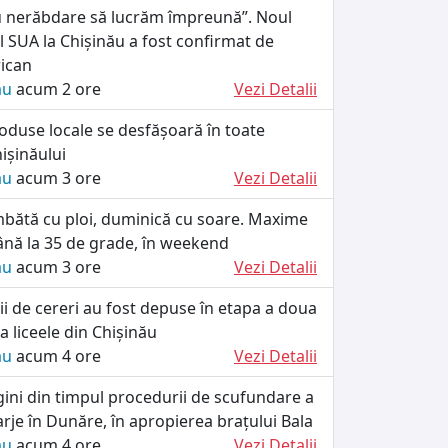
 nerăbdare să lucrăm împreună”. Noul
 SUA la Chișinău a fost confirmat de
ican
ău
acum 2 ore
Vezi Detalii
oduse locale se desfășoară în toate
ișinăului
ău
acum 3 ore
Vezi Detalii
ătă cu ploi, duminică cu soare. Maxime
ână la 35 de grade, în weekend
ău
acum 3 ore
Vezi Detalii
i de cereri au fost depuse în etapa a doua
a liceele din Chișinău
ău
acum 4 ore
Vezi Detalii
ini din timpul procedurii de scufundare a
rje în Dunăre, în apropierea brațului Bala
ău
acum 4 ore
Vezi Detalii