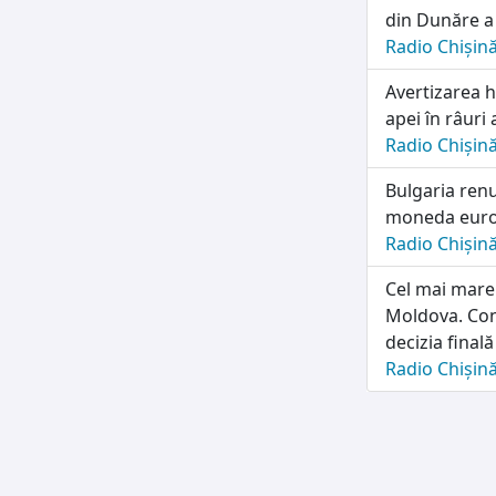
din Dunăre a 
Radio Chișin
Avertizarea h
apei în râuri 
Radio Chișin
Bulgaria renu
moneda euro 
Radio Chișin
Cel mai mare
Moldova. Con
decizia finală
Radio Chișin