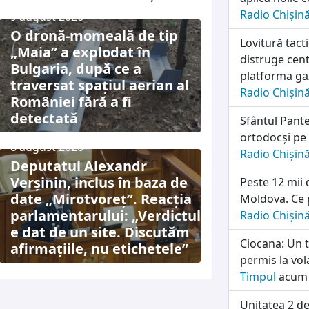
Radio Chișin
9 august 2026
O dronă-momeală de tip
Lovitură tac
„Maia” a explodat în
distruge cen
Bulgaria, după ce a
platforma ga
traversat spațiul aerian al
Radio Chișin
României fără a fi
detectată
Sfântul Pante
ortodocși pe 
8 august 2026
Radio Chișin
Deputatul Alexandr
Verșinin, inclus în baza de
Peste 12 mii 
date „Mirotvoreț”. Reacția
Moldova. Ce p
parlamentarului: „Verdictul
Radio Chișin
e dat de un site. Discutăm
Ciocana: Un t
afirmațiile, nu etichetele”
permis la vol
Timpul
acum 
Unitatea 2 d