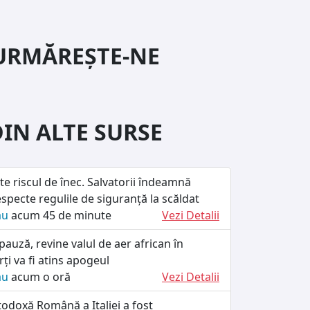
URMĂREȘTE-NE
DIN ALTE SURSE
te riscul de înec. Salvatorii îndeamnă
specte regulile de siguranță la scăldat
ău
acum 45 de minute
Vezi Detalii
pauză, revine valul de aer african în
i va fi atins apogeul
ău
acum o oră
Vezi Detalii
odoxă Română a Italiei a fost