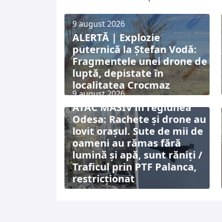
9 august 2026
ALERTĂ | Explozie
puternică la Ștefan Vodă:
Fragmentele unei drone de
luptă, depistate în
localitatea Crocmaz
9 august 2026
ATAC MASIV în regiunea
Odesa: Rachete și drone au
lovit orașul. Sute de mii de
oameni au rămas fără
lumină și apă, sunt răniți /
Traficul prin PTF Palanca,
restricționat