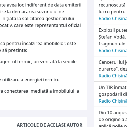
te avea loc indiferent de data emiterii
recunoscută o
vire la demararea sezonului de
lucru pentru 
inițiată la solicitarea gestionarului
Radio Chișin
ocativ, care este reprezentantul oficial
Explozii pute
Ștefan Vodă. 
că pentru încălzirea imobilelor, este
fragmentele 
 să prezinte:
Radio Chișin
 agentul termic, prezentată la sediile
Cancerul lui 
dureros”, dez
Radio Chișin
e utilizare a energiei termice.
Un TIR înmatr
ura conectarea imediată a imobilului la
gospodării di
Radio Chișin
Din 10 august
de origine a 
ARTICOLE DE ACELAȘI AUTOR
aplică noile c