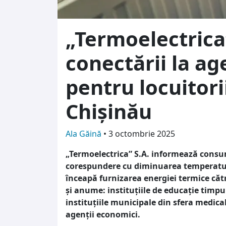
„Termoelectrica
conectării la ag
pentru locuitori
Chișinău
Ala Găină
•
3 octombrie 2025
„Termoelectrica” S.A. informează consu
corespundere cu diminuarea temperaturii
înceapă furnizarea energiei termice căt
și anume: instituțiile de educație timpu
instituțiile municipale din sfera medicală
agenții economici.