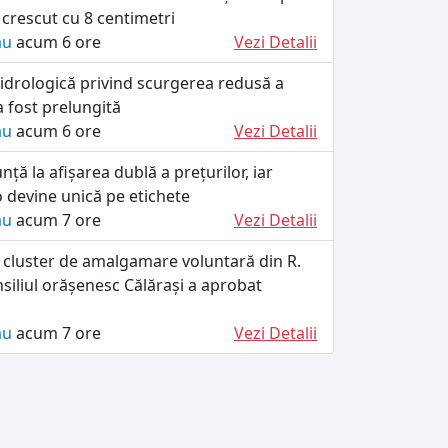
crescut cu 8 centimetri
ău
acum 6 ore
Vezi Detalii
idrologică privind scurgerea redusă a
a fost prelungită
ău
acum 6 ore
Vezi Detalii
nță la afișarea dublă a prețurilor, iar
devine unică pe etichete
ău
acum 7 ore
Vezi Detalii
 cluster de amalgamare voluntară din R.
siliul orășenesc Călărași a aprobat
ău
acum 7 ore
Vezi Detalii