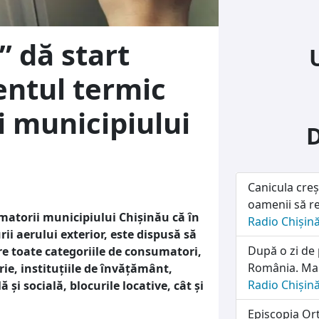
” dă start
entul termic
i municipiului
Canicula creș
oamenii să re
matorii municipiului Chișinău că în
Radio Chișin
 aerului exterior, este dispusă să
După o zi de 
re toate categoriile de consumatori,
România. Marț
rie, instituțiile de învățământ,
Radio Chișin
 și socială, blocurile locative, cât și
Episcopia Ort