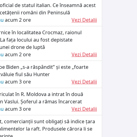
ficial de statul italian. Ce înseamnă acest
cetățenii romăni din Peninsulă
ău
acum 2 ore
Vezi Detalii
rnice în localitatea Crocmaz, raionul
La fața locului au fost depistate
unei drone de luptǎ
ău
acum 2 ore
Vezi Detalii
Joe Biden „s-a răspândit” și este „foarte
văluie fiul său Hunter
ău
acum 3 ore
Vezi Detalii
iculat în R. Moldova a intrat în două
n Vaslui. Șoferul a rămas încarcerat
ău
acum 3 ore
Vezi Detalii
, comercianții sunt obligați să indice țara
alimentelor la raft. Produsele cărora li se
erințe