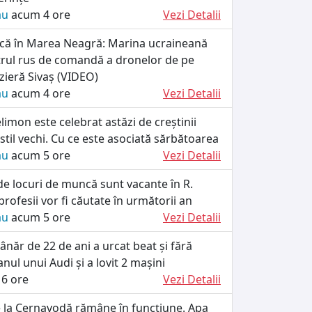
ău
acum 4 ore
Vezi Detalii
tică în Marea Neagră: Marina ucraineană
trul rus de comandă a dronelor de pe
zieră Sivaș (VIDEO)
ău
acum 4 ore
Vezi Detalii
limon este celebrat astăzi de creștinii
stil vechi. Cu ce este asociată sărbătoarea
ău
acum 5 ore
Vezi Detalii
de locuri de muncă sunt vacante în R.
rofesii vor fi căutate în următorii an
ău
acum 5 ore
Vezi Detalii
ânăr de 22 de ani a urcat beat și fără
anul unui Audi și a lovit 2 mașini
6 ore
Vezi Detalii
e la Cernavodă rămâne în funcțiune. Apa