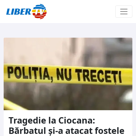
Sari la conținut
Tragedie la Ciocana:
Bărbatul și-a atacat fostele