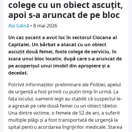
colege cu un obiect ascuțit,
apoi s-a aruncat de pe bloc
Ala Găină
•
8 mai 2026
Un caz șocant a avut loc în sectorul Ciocana al
Capitalei. Un bărbat a atacat cu un obiect
ascuțit două femei, foste colege de serviciu, în
scara unui bloc locativ, după care s-a aruncat de
pe acoperișul unui imobil din apropiere și a
decedat.
Potrivit informațiilor preliminare ale Poliției, apelul
de urgență a fost primit cu puțin timp în urmă. La
fața locului, oamenii legii au stabilit că suspectul le-
a agresat pe cele două femei cu un obiect tăietor.
Una dintre victime, o femeie de 52 de ani, a suferit
multiple plăgi și a fost transportată de urgență la
spital pentru acordarea îngrijirilor medicale. Starea