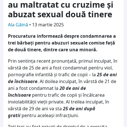
au maltratat cu cruzime și
abuzat sexual două tinere
Ala Găină
•
13 martie 2025
Procuratura informează despre condamnarea a
trei bărbați pentru abuzuri sexuale comise față
de două tinere, dintre care una minoră.
Prin sentinţa recent pronunțată, primul inculpat, în
vârstă de 25 de ani a fost condamnat pentru viol,
pornografie infantilă și trafic de copii – la
25 de ani
de închisoare
. Al doilea inculpat, în vârstă de 21 de
ani a fost condamnat la
20 de ani de
închisoare
pentru trafic de copii și încălcarea
inviolabilității vieții private. Al treilea inculpat, în
vârstă de 29 de ani va sta
25 de ani după
gratii
pentru aceleași infracțiuni.
Toți trei au fost privați de dreptul de a exercita