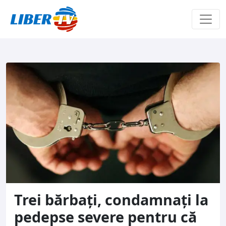
Sari la conținut
Trei bărbați, condamnați la
pedepse severe pentru că