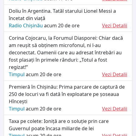
Doliu în Argentina. Tatăl starului Lionel Messi a
încetat din viață
Radio Chișinău
acum 20 de ore
Vezi Detalii
Corina Cojocaru, la Forumul Diasporei: Chiar dacă
am reușit să obținem microfonul, ni l-au
deconectat. Oamenii care au adresat întrebări au
fost plasați în primele rânduri: „Totul a fost
regizat!”
Timpul
acum 20 de ore
Vezi Detalii
Premieră în Chișinău: Prima parcare de captură de
250 de locuri va fi dată în exploatare pe șoseaua
Hîncești
Timpul
acum 20 de ore
Vezi Detalii
Taxa pe colete: Ioniță are o soluție prin care
Guvernul poate încasa miliarde de lei
Timpul
acum 20 de ore
Vezi Detalii