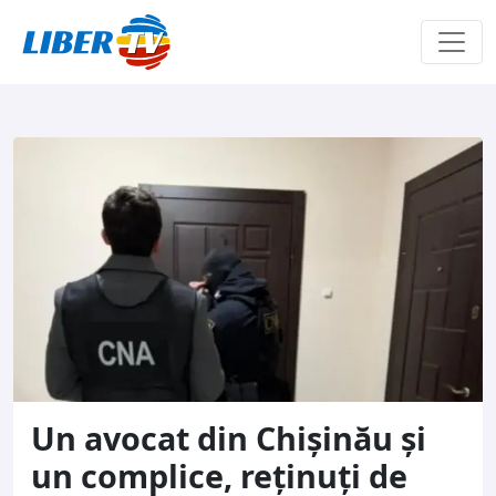
Sari la conținut
Un avocat din Chişinău și
un complice, reținuți de