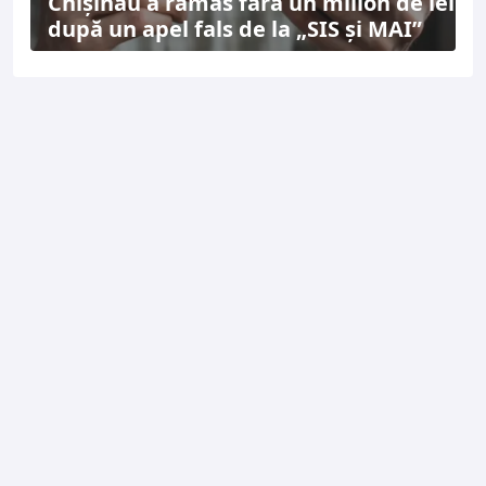
Chișinău a rămas fără un milion de lei
după un apel fals de la „SIS și MAI”