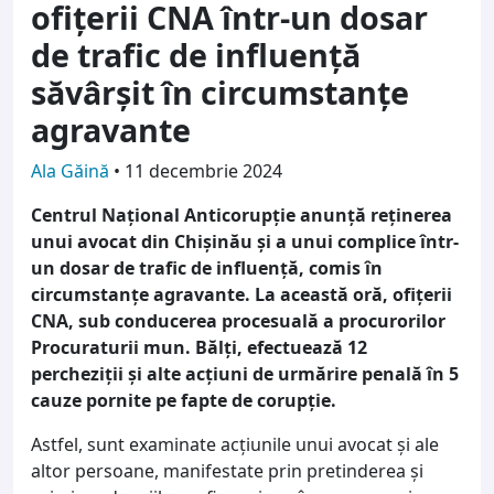
ofițerii CNA într-un dosar
de trafic de influență
săvârșit în circumstanțe
agravante
Ala Găină
•
11 decembrie 2024
Centrul Național Anticorupție anunță reținerea
unui avocat din Chișinău și a unui complice într-
un dosar de trafic de influență, comis în
circumstanțe agravante.
La această oră, ofițerii
CNA, sub conducerea procesuală a procurorilor
Procuraturii mun. Bălți, efectuează 12
percheziții și alte acțiuni de urmărire penală în 5
cauze pornite pe fapte de corupție.
Astfel, sunt examinate acțiunile unui avocat și ale
altor persoane, manifestate prin pretinderea și