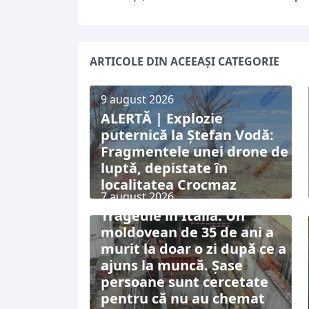
ARTICOLE DIN ACEEAȘI CATEGORIE
9 august 2026
ALERTĂ | Explozie
puternică la Ștefan Vodă:
Fragmentele unei drone de
luptă, depistate în
localitatea Crocmaz
7 august 2026
Tragedie în Italia: Un
moldovean de 35 de ani a
murit la doar o zi după ce a
ajuns la muncă. Șase
persoane sunt cercetate
pentru că nu au chemat