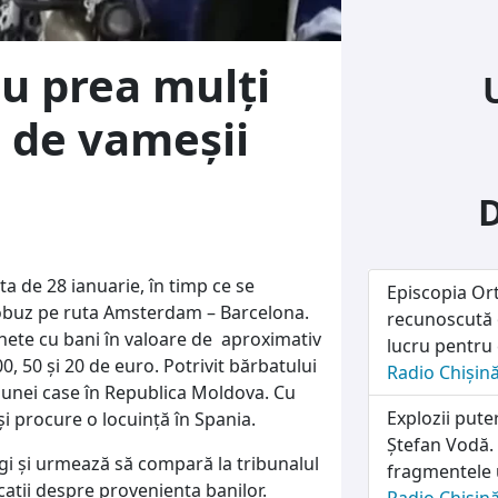
u prea mulți
s de vameșii
ta de 28 ianuarie, în timp ce se
Episcopia Ort
utobuz pe ruta Amsterdam – Barcelona.
recunoscută o
hete cu bani în valoare de aproximativ
lucru pentru 
0, 50 şi 20 de euro. Potrivit bărbatului
Radio Chișin
i unei case în Republica Moldova. Cu
Explozii pute
își procure o locuință în Spania.
Ștefan Vodă. 
egi și urmează să compară la tribunalul
fragmentele 
icații despre proveniența banilor.