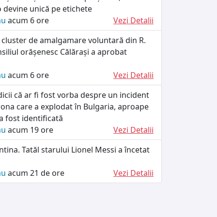
devine unică pe etichete
ău
acum 6 ore
Vezi Detalii
 cluster de amalgamare voluntară din R.
siliul orășenesc Călărași a aprobat
ău
acum 6 ore
Vezi Detalii
dicii că ar fi fost vorba despre un incident
rona care a explodat în Bulgaria, aproape
 fost identificată
ău
acum 19 ore
Vezi Detalii
ntina. Tatăl starului Lionel Messi a încetat
ău
acum 21 de ore
Vezi Detalii