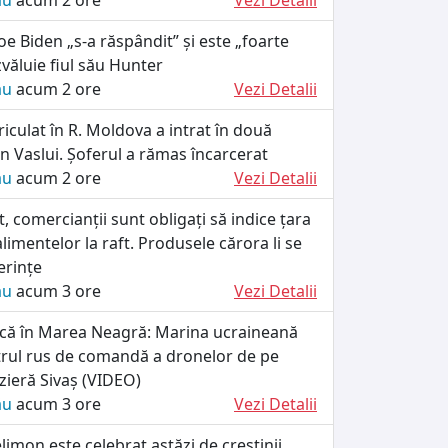
ău
acum 2 ore
Vezi Detalii
Joe Biden „s-a răspândit” și este „foarte
văluie fiul său Hunter
ău
acum 2 ore
Vezi Detalii
iculat în R. Moldova a intrat în două
n Vaslui. Șoferul a rămas încarcerat
ău
acum 2 ore
Vezi Detalii
, comercianții sunt obligați să indice țara
alimentelor la raft. Produsele cărora li se
erințe
ău
acum 3 ore
Vezi Detalii
tică în Marea Neagră: Marina ucraineană
trul rus de comandă a dronelor de pe
zieră Sivaș (VIDEO)
ău
acum 3 ore
Vezi Detalii
limon este celebrat astăzi de creștinii