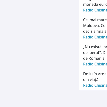
moneda euro 
Radio Chișin
Cel mai mare
Moldova. Con
decizia finală
Radio Chișin
„Nu există in
deliberat”. D
de România, a
Radio Chișin
Doliu în Arge
din viață
Radio Chișin