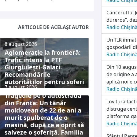
Radio Chișin
Cancerul lui 
dureros”, dez
ARTICOLE DE ACELAȘI AUTOR
Radio Chișin
Un TIR înmatr
8 august 2026
gospodării di
Aglomerație la frontieră:
Radio Chișin
Trafic intens la PTF
Giurgiulești-Galați.
Din 10 august
Recomandările
de origine a 
autorităților pentru șoferi
aplică noile c
7 august 2026
Radio Chișin
Tragedie pe o autostradă
Lovitură tac
din Franța: Un tânăr
distruge cen
moldovean de 22 de ani a
platforma ga
murit spulberat de o
Radio Chișin
mașină, după ce a oprit să
salveze o șoferiță. Familia
Sfântul Pante