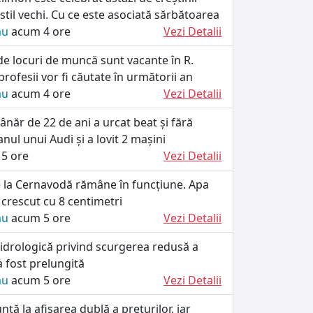
stil vechi. Cu ce este asociată sărbătoarea
ău
acum 4 ore
Vezi Detalii
de locuri de muncă sunt vacante în R.
rofesii vor fi căutate în următorii an
ău
acum 4 ore
Vezi Detalii
ânăr de 22 de ani a urcat beat și fără
anul unui Audi și a lovit 2 mașini
5 ore
Vezi Detalii
e la Cernavodă rămâne în funcțiune. Apa
crescut cu 8 centimetri
ău
acum 5 ore
Vezi Detalii
idrologică privind scurgerea redusă a
a fost prelungită
ău
acum 5 ore
Vezi Detalii
nță la afișarea dublă a prețurilor, iar