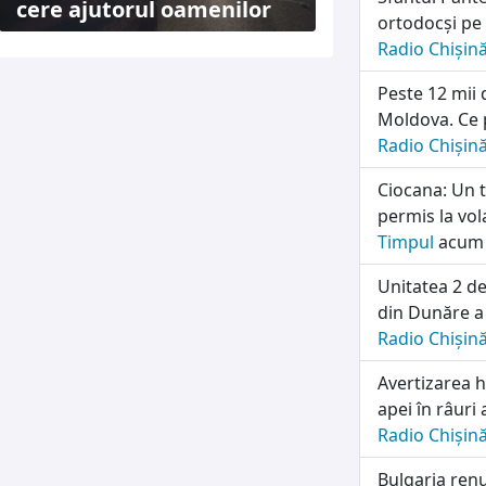
cere ajutorul oamenilor
ortodocși pe 
Radio Chișin
Peste 12 mii 
Moldova. Ce p
Radio Chișin
Ciocana: Un t
permis la vol
Timpul
acum 
Unitatea 2 d
din Dunăre a 
Radio Chișin
Avertizarea h
apei în râuri 
Radio Chișin
Bulgaria renu