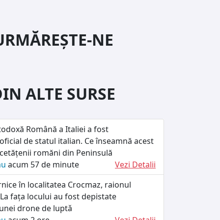
URMĂREȘTE-NE
DIN ALTE SURSE
odoxă Română a Italiei a fost
ficial de statul italian. Ce înseamnă acest
cetățenii romăni din Peninsulă
ău
acum 57 de minute
Vezi Detalii
rnice în localitatea Crocmaz, raionul
La fața locului au fost depistate
unei drone de luptǎ