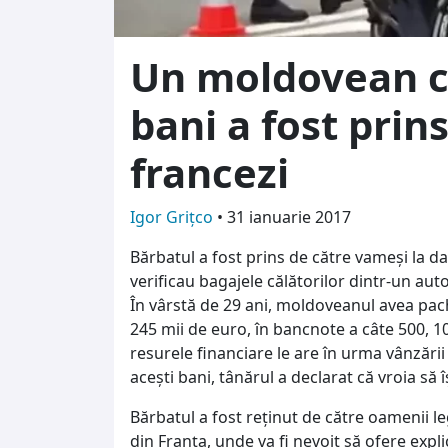
Un moldovean c
bani a fost prin
francezi
Igor Grițco
•
31 ianuarie 2017
Bărbatul a fost prins de către vameși la da
verificau bagajele călătorilor dintr-un a
În vârstă de 29 ani, moldoveanul avea pac
245 mii de euro, în bancnote a câte 500, 10
resurele financiare le are în urma vânzări
acești bani, tânărul a declarat că vroia să 
Bărbatul a fost reținut de către oamenii l
din Franța, unde va fi nevoit să ofere expl