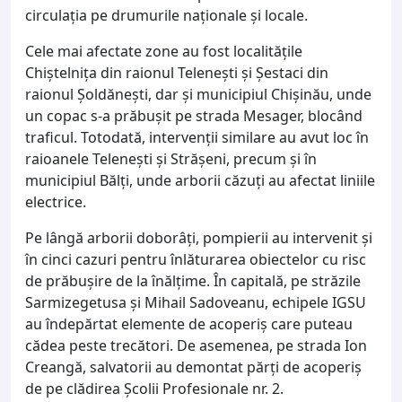
circulația pe drumurile naționale și locale.
Cele mai afectate zone au fost localitățile
Chiștelnița din raionul Telenești și Șestaci din
raionul Șoldănești, dar și municipiul Chișinău, unde
un copac s-a prăbușit pe strada Mesager, blocând
traficul. Totodată, intervenții similare au avut loc în
raioanele Telenești și Strășeni, precum și în
municipiul Bălți, unde arborii căzuți au afectat liniile
electrice.
Pe lângă arborii doborâți, pompierii au intervenit și
în cinci cazuri pentru înlăturarea obiectelor cu risc
de prăbușire de la înălțime. În capitală, pe străzile
Sarmizegetusa și Mihail Sadoveanu, echipele IGSU
au îndepărtat elemente de acoperiș care puteau
cădea peste trecători. De asemenea, pe strada Ion
Creangă, salvatorii au demontat părți de acoperiș
de pe clădirea Școlii Profesionale nr. 2.