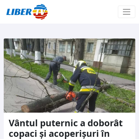
Sari la conținut
Vântul puternic a doborât
copaci și acoperișuri în