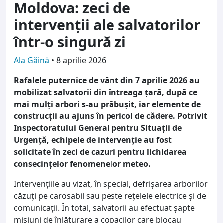
Moldova: zeci de
intervenții ale salvatorilor
într-o singură zi
Ala Găină
•
8 aprilie 2026
Rafalele puternice de vânt din 7 aprilie 2026 au
mobilizat salvatorii din întreaga țară, după ce
mai mulți arbori s-au prăbușit, iar elemente de
construcții au ajuns în pericol de cădere. Potrivit
Inspectoratului General pentru Situații de
Urgență, echipele de intervenție au fost
solicitate în zeci de cazuri pentru lichidarea
consecințelor fenomenelor meteo.
Intervențiile au vizat, în special, defrișarea arborilor
căzuți pe carosabil sau peste rețelele electrice și de
comunicații. În total, salvatorii au efectuat șapte
misiuni de înlăturare a copacilor care blocau