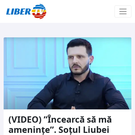
Sari la conținut
(VIDEO) ”Încearcă să mă
amenințe”. Soțul Liubei