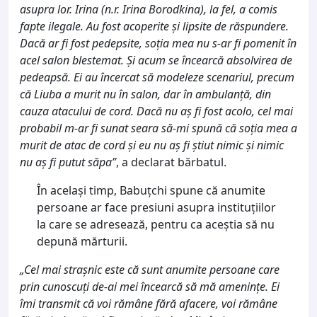
asupra lor. Irina (n.r. Irina Borodkina), la fel, a comis
fapte ilegale. Au fost acoperite și lipsite de răspundere.
Dacă ar fi fost pedepsite, soția mea nu s-ar fi pomenit în
acel salon blestemat. Și acum se încearcă absolvirea de
pedeapsă. Ei au încercat să modeleze scenariul, precum
că Liuba a murit nu în salon, dar în ambulanță, din
cauza atacului de cord. Dacă nu aș fi fost acolo, cel mai
probabil m-ar fi sunat seara să-mi spună că soția mea a
murit de atac de cord și eu nu aș fi știut nimic și nimic
nu aș fi putut săpa”
, a declarat bărbatul.
În același timp, Babuțchi spune că anumite
persoane ar face presiuni asupra instituțiilor
la care se adresează, pentru ca aceștia să nu
depună mărturii.
„Cel mai strașnic este că sunt anumite persoane care
prin cunoscuți de-ai mei încearcă să mă amenințe. Ei
îmi transmit că voi rămâne fără afacere, voi rămâne