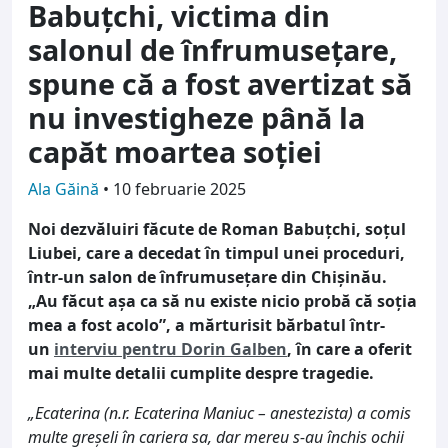
Babuțchi, victima din
salonul de înfrumusețare,
spune că a fost avertizat să
nu investigheze până la
capăt moartea soției
Ala Găină
•
10 februarie 2025
Noi dezvăluiri făcute de Roman Babuțchi, soțul
Liubei, care a decedat în timpul unei proceduri,
într-un salon de înfrumusețare din Chișinău.
„Au făcut așa ca să nu existe nicio probă că soția
mea a fost acolo”, a mărturisit bărbatul într-
un
interviu pentru Dorin Galben
, în care a oferit
mai multe detalii cumplite despre tragedie.
„Ecaterina (n.r. Ecaterina Maniuc – anestezista) a comis
multe greșeli în cariera sa, dar mereu s-au închis ochii