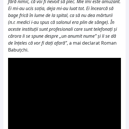
fără nimic, că voi fi nevoit să plec. Mie îmi este amuzant.
Ei mi-au ucis soția, deja mi-au luat tot. Ei încearcă să
bage frică în lume de la spital, ca să nu dea mărturii
(n.r. medici i-au spus că salonul era plin de sânge). În
aceste instituții sunt profesionali care sunt telefonați și
cărora li se spune despre „un anumit nume” și li se dă
de înțeles că vor fi dați afară”
, a mai declarat Roman
Babuțchi.