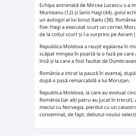
Echipa antrenată de Mircea Lucescu s-a im
Munteanu (12) și Ianis Hagi (44), golul ech
un autogol al lui Ionuț Radu (38). România
fixe: Hagi a executat scurt un corner, Mor
de la colțul scurt și l-a surprins pe Avram (
Republica Moldova a reușit egalarea în mi
scăpat mingea în poartă la o fază pe care a
însă și la care a fost faultat de Dumbravan
România a intrat la pauză în avantaj, după
după o pasă remarcabilă a lui Moruțan.
Republica Moldova, la care au evoluat cinci
România (iar alți patru au jucat în trecut), 
meciul cu Norvegia, pierdut cu un catastrof
consemnat, de fapt, debutul noului selecț