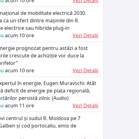
ău
acum 10 ore
Vezi Detalii
ațional de mobilitate electrică 2030.
 ca un sfert dintre mașinile din R.
e electrice sau hibride plug-in
ău
acum 10 ore
Vezi Detalii
energie prognozat pentru astăzi a fost
rile crescute de achiziție vor duce la
arifelor”
ău
acum 10 ore
Vezi Detalii
xpertul în energie, Eugen Muravschi: Atât
tă deficit de energie pe piața regională,
tărilor persistă zilnic (Audio)
ău
acum 11 ore
Vezi Detalii
ovi centrul și sudul R. Moldova pe 7
alben și cod portocaliu, emis de