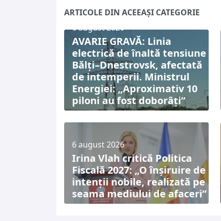
ARTICOLE DIN ACEEAȘI CATEGORIE
6 august 2026
AVARIE GRAVĂ: Linia
electrică de înaltă tensiune
Bălți–Dnestrovsk, afectată
de intemperii. Ministrul
Energiei: „Aproximativ 10
piloni au fost doborâți”
6 august 2026
Irina Vlah critică Politica
Fiscală 2027: „O înșiruire de
intenții nobile, realizată pe
seama mediului de afaceri”