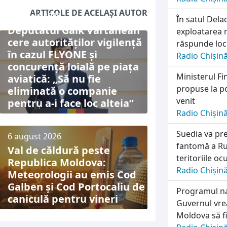
ARTICOLE DE ACELAȘI AUTOR
6 august 2026
În satul Dela
Deputatul Gaik Vartanean
exploatarea r
cere autorităților vigilență
răspunde locu
în cazul FLYONE și
Radio Chișin
concurență loială pe piața
Ministerul Fi
aviatică: „Să nu fie
propuse la po
eliminată o companie
venit
pentru a-i face loc alteia”
Radio Chișin
Suedia va pre
6 august 2026
fantomă a Rus
Val de căldură peste
teritoriile o
Republica Moldova:
Radio Chișin
Meteorologii au emis Cod
Galben și Cod Portocaliu de
Programul naț
caniculă pentru vineri
Guvernul vrea
Moldova să fi