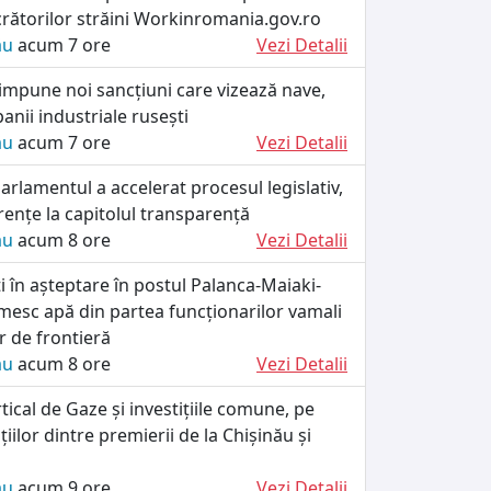
crătorilor străini Workinromania.gov.ro
ău
acum 7 ore
Vezi Detalii
impune noi sancțiuni care vizează nave,
anii industriale rusești
ău
acum 7 ore
Vezi Detalii
rlamentul a accelerat procesul legislativ,
rențe la capitolul transparență
ău
acum 8 ore
Vezi Detalii
ați în așteptare în postul Palanca-Maiaki-
esc apă din partea funcționarilor vamali
lor de frontieră
ău
acum 8 ore
Vezi Detalii
tical de Gaze și investițiile comune, pe
iilor dintre premierii de la Chișinău și
ău
acum 9 ore
Vezi Detalii