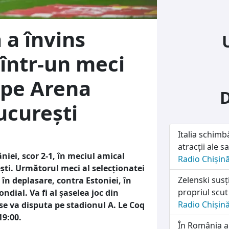
 a învins
 într-un meci
 pe Arena
ucurești
Italia schimb
atracții ale sa
iei, scor 2-1, în meciul amical
Radio Chișin
ti. Următorul meci al selecționatei
Zelenski susț
 în deplasare, contra Estoniei, în
propriul scut
dial. Va fi al șaselea joc din
Radio Chișin
se va disputa pe stadionul A. Le Coq
19:00.
În România a