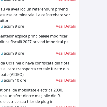
cău va avea loc un referendum privind
esurselor minerale. La ce întrebare vor
itorii
ău
acum 9 ore
Vezi Detalii
nanțelor explică principalele modificări
litica fiscală 2027 privind impozitul pe
ău
acum 9 ore
Vezi Detalii
da Ucrainei o navă confiscată din flota
iei care transporta cereale furate din
cupate (VIDEO)
ău
acum 10 ore
Vezi Detalii
ional de mobilitate electrică 2030.
 ca un sfert dintre mașinile din R.
e electrice sau hibride plug-in