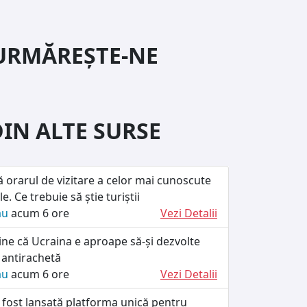
URMĂREȘTE-NE
DIN ALTE SURSE
ă orarul de vizitare a celor mai cunoscute
le. Ce trebuie să știe turiștii
ău
acum 6 ore
Vezi Detalii
ine că Ucraina e aproape să-și dezvolte
 antirachetă
ău
acum 6 ore
Vezi Detalii
 fost lansată platforma unică pentru