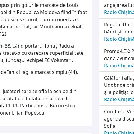
pus prin golurile marcate de Louis
angajarea lu
ipei din Republica Moldova fiind în fapt
Radio Chișin
 a deschis scorul în urma unei faze
Regatul Unit 
uțan a centrat, iar Munteanu a reluat
bănci și comp
12).
Radio Chișin
n. 38, când portarul Ionuț Radu a
Promo-LEX: Pa
 tratat-o cu oarecare superficialitate,
dar a avut ca
u, fundașul echipei FC Voluntari.
Radio Chișin
 ce Ianis Hagi a marcat simplu (44),
Călătorii afl
Udobnoe prim
 jucători care se află la echipe din
și a polițiști
a arătat o altă față decât cea din
Radio Chișin
al 1-11. Partida de la București a
Coridorul Ver
ioner Lilian Popescu.
agenda discuț
Sofia
Radio Chișin