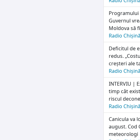
Radio Chișin
Programului n
Guvernul vrea
Moldova să fi
Radio Chișin
Deficitul de 
redus. „Costu
creșteri ale t
Radio Chișin
INTERVIU | E
timp cât exis
riscul deconec
Radio Chișin
Canicula va l
august. Cod G
meteorologi