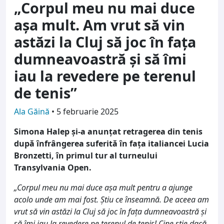
„Corpul meu nu mai duce
aşa mult. Am vrut să vin
astăzi la Cluj să joc în faţa
dumneavoastră şi să îmi
iau la revedere pe terenul
de tenis”
Ala Găină
•
5 februarie 2025
Simona Halep şi-a anunţat retragerea din tenis
după înfrângerea suferită în faţa italiancei Lucia
Bronzetti, în primul tur al turneului
Transylvania Open.
„Corpul meu nu mai duce aşa mult pentru a ajunge
acolo unde am mai fost. Ştiu ce înseamnă. De aceea am
vrut să vin astăzi la Cluj să joc în faţa dumneavoastră şi
să îmi iau la revedere pe terenul de tenis! Cine ştie dacă