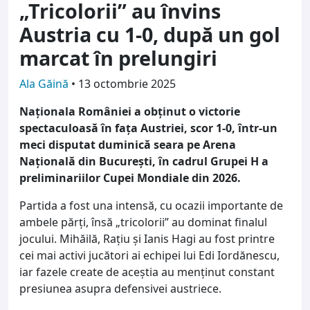
„Tricolorii” au învins
Austria cu 1-0, după un gol
marcat în prelungiri
Ala Găină
•
13 octombrie 2025
Naționala României a obținut o victorie
spectaculoasă în fața Austriei, scor 1-0, într-un
meci disputat duminică seara pe Arena
Națională din București, în cadrul Grupei H a
preliminariilor Cupei Mondiale din 2026.
Partida a fost una intensă, cu ocazii importante de
ambele părți, însă „tricolorii” au dominat finalul
jocului. Mihăilă, Rațiu și Ianis Hagi au fost printre
cei mai activi jucători ai echipei lui Edi Iordănescu,
iar fazele create de aceștia au menținut constant
presiunea asupra defensivei austriece.