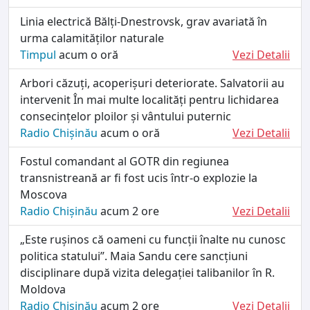
Linia electrică Bălți-Dnestrovsk, grav avariată în
urma calamităților naturale
Timpul
acum o oră
Vezi Detalii
Arbori căzuți, acoperișuri deteriorate. Salvatorii au
intervenit În mai multe localități pentru lichidarea
consecințelor ploilor și vântului puternic
Radio Chișinău
acum o oră
Vezi Detalii
Fostul comandant al GOTR din regiunea
transnistreană ar fi fost ucis într-o explozie la
Moscova
Radio Chișinău
acum 2 ore
Vezi Detalii
„Este rușinos că oameni cu funcții înalte nu cunosc
politica statului”. Maia Sandu cere sancțiuni
disciplinare după vizita delegației talibanilor în R.
Moldova
Radio Chișinău
acum 2 ore
Vezi Detalii