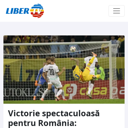
Sari la conținut
Victorie spectaculoasă
pentru România: