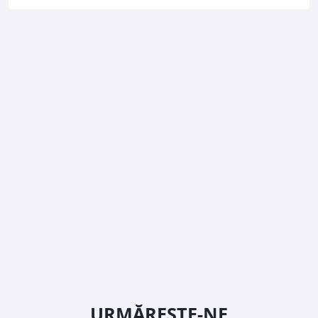
URMĂREȘTE-NE