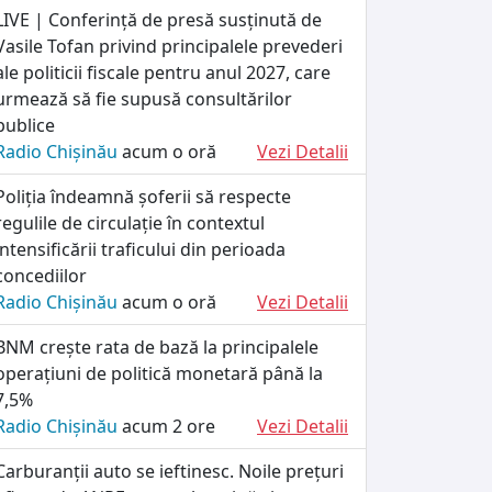
LIVE | Conferință de presă susținută de
Vasile Tofan privind principalele prevederi
ale politicii fiscale pentru anul 2027, care
urmează să fie supusă consultărilor
publice
Radio Chișinău
acum o oră
Vezi Detalii
Poliția îndeamnă șoferii să respecte
regulile de circulație în contextul
intensificării traficului din perioada
concediilor
Radio Chișinău
acum o oră
Vezi Detalii
BNM crește rata de bază la principalele
operațiuni de politică monetară până la
7,5%
Radio Chișinău
acum 2 ore
Vezi Detalii
Carburanții auto se ieftinesc. Noile prețuri