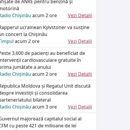
afișate de ANRE pentru benzină și
motorină
Radio Chișinău
acum 2 ore
Vezi Detalii
Rapperul ucrainean Kyivstoner va susține
un concert la Chișinău
Timpul
acum 2 ore
Vezi Detalii
Peste 3.600 de pacienți au beneficiat de
intervenții cardiovasculare gratuite în
prima jumătate a anului
Radio Chișinău
acum 2 ore
Vezi Detalii
Republica Moldova și Regatul Unit discută
despre investiții și consolidarea
parteneriatului bilateral
Radio Chișinău
acum 3 ore
Vezi Detalii
Guvernul majorează capitalul social al
CFM cu peste 421 de milioane de lei