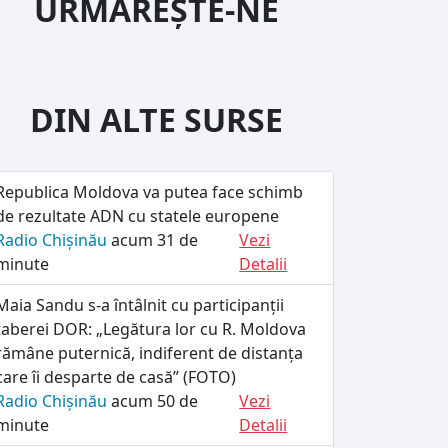
URMĂREȘTE-NE
DIN ALTE SURSE
Republica Moldova va putea face schimb
de rezultate ADN cu statele europene
Radio Chișinău
acum 31 de
Vezi
minute
Detalii
Maia Sandu s-a întâlnit cu participanții
taberei DOR: „Legătura lor cu R. Moldova
rămâne puternică, indiferent de distanța
care îi desparte de casă” (FOTO)
Radio Chișinău
acum 50 de
Vezi
minute
Detalii