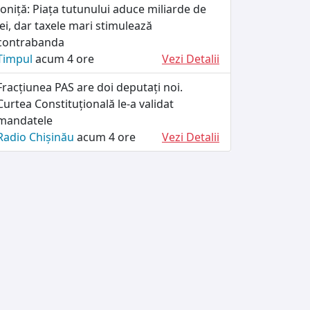
Ioniță: Piața tutunului aduce miliarde de
lei, dar taxele mari stimulează
contrabanda
Timpul
acum 4 ore
Vezi Detalii
Fracțiunea PAS are doi deputați noi.
Curtea Constituțională le-a validat
mandatele
Radio Chișinău
acum 4 ore
Vezi Detalii