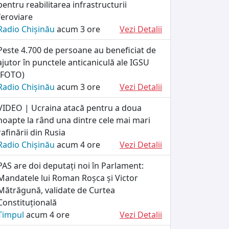
pentru reabilitarea infrastructurii
feroviare
Radio Chișinău
acum 3 ore
Vezi Detalii
Peste 4.700 de persoane au beneficiat de
ajutor în punctele anticaniculă ale IGSU
(FOTO)
Radio Chișinău
acum 3 ore
Vezi Detalii
VIDEO | Ucraina atacă pentru a doua
noapte la rând una dintre cele mai mari
rafinării din Rusia
Radio Chișinău
acum 4 ore
Vezi Detalii
PAS are doi deputați noi în Parlament:
Mandatele lui Roman Roșca și Victor
Mătrăgună, validate de Curtea
Constituțională
Timpul
acum 4 ore
Vezi Detalii